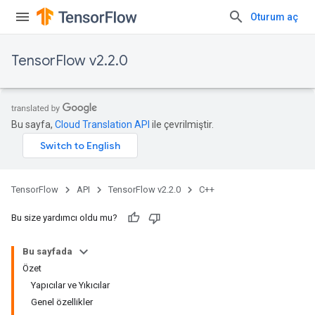
Oturum aç
TensorFlow v2.2.0
Bu sayfa,
Cloud Translation API
ile çevrilmiştir.
TensorFlow
API
TensorFlow v2.2.0
C++
Bu size yardımcı oldu mu?
Bu sayfada
Özet
Yapıcılar ve Yıkıcılar
Genel özellikler