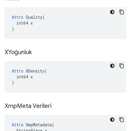
Attrs
 Quality(

  int64 x

)
XYoğunluk
Attrs
 XDensity(

  int64 x

)
Xmp
Meta Verileri
Attrs
 XmpMetadata(

  StringPiece x
