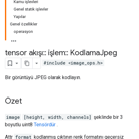
Kamu işlevleri
Genel statik işlevler
Yapılar
Genel özellikler
operasyon
tensor akışı
::
işlem
::
Kodlama
Jpeg
#include <image_ops.h>
Bir görüntüyü JPEG olarak kodlayın.
Özet
image
[height, width, channels]
şeklinde bir 3
boyutlu uint8
Tensördür
.
Attr
format
kodlanmış çıktının renk formatını geçersiz