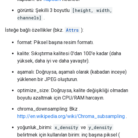
görüntü: Şekilli 3 boyutlu
[height, width,
channels]
.
İsteğe bağlı özellikler (bkz.
Attrs
):
format: Piksel başına resim formatı.
kalite: Sıkıştırma kalitesi 0'dan 100'e kadar (daha
yüksek, daha iyi ve daha yavaştır).
aşamalı: Doğruysa, aşamalı olarak (kabadan inceye)
yüklenen bir JPEG oluşturun.
optimize_size: Doğruysa, kalite değişikliği olmadan
boyutu azaltmak için CPU/RAM harcayın.
chroma_downsampling: Bkz
.
http://en.wikipedia.org/wiki/Chroma_subsampling
.
yoğunluk_birimi:
x_density
ve
y_density
belirtmek için kullanılan birim: inç başına piksel (