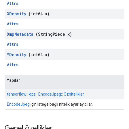
Attrs
XDensity
(int64 x)
Attrs
Xmp
Metadata
(String
Piece x)
Attrs
YDensity
(int64 x)
Attrs
Yapılar
tensorflow:: ops:: EncodeJpeg:: Öznitelikler
EncodeJpeg
için isteğe bağlı nitelik ayarlayıcılar.
Genel özellikler