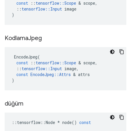
const
::
tensorflow
::
Scope
&
scope
,
::
tensorflow
::
Input
image
)
Kodlama
Jpeg
EncodeJpeg
(
const
::
tensorflow
::
Scope
&
scope
,
::
tensorflow
::
Input
image
,
const
EncodeJpeg
::
Attrs
&
attrs
)
düğüm
::
tensorflow
::
Node
*
node
()
const