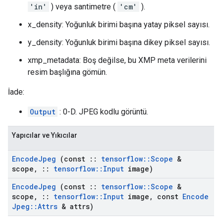
'in'
) veya santimetre (
'cm'
).
x_density: Yoğunluk birimi başına yatay piksel sayısı.
y_density: Yoğunluk birimi başına dikey piksel sayısı.
xmp_metadata: Boş değilse, bu XMP meta verilerini
resim başlığına gömün.
İade:
Output
: 0-D. JPEG kodlu görüntü.
Yapıcılar ve Yıkıcılar
Encode
Jpeg
(const
::
tensorflow
::
Scope
&
scope
,
::
tensorflow
::
Input
image)
Encode
Jpeg
(const
::
tensorflow
::
Scope
&
scope
,
::
tensorflow
::
Input
image
,
const
Encode
Jpeg
::
Attrs
& attrs)