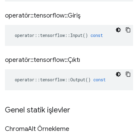
operatör
::
tensorflow
::
Giriş
operator
::
tensorflow
::
Input
()
const
operatör
::
tensorflow
::
Çıktı
operator
::
tensorflow
::
Output
()
const
Genel statik işlevler
Chroma
Alt Örnekleme