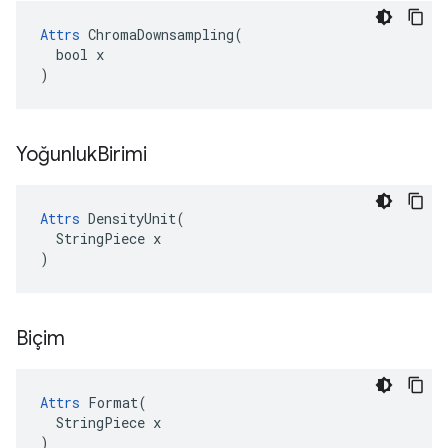
Attrs
 ChromaDownsampling(

  bool x

)
Yoğunluk
Birimi
Attrs
 DensityUnit(

  StringPiece x

)
Biçim
Attrs
 Format(

  StringPiece x

)