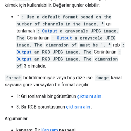
kılmak için kullanılabilir. Değerler şunlar olabilir:
`''
: Use a default format based on the
number of channels in the image. *
gri
tonlamalı
:
Output
a grayscale JPEG image.
The
Görüntünün
:
Output
a grayscale JPEG
image. The
dimension of
must be 1. *
rgb
:
Output
an RGB JPEG image. The
Görüntünün
:
Output
an RGB JPEG image. The
dimension
of
3 olmalıdır.
format
belirtilmemişse veya boş dize ise,
image
kanal
sayısına göre varsayılan bir format seçilir:
1: Gri tonlamalı bir görüntünün
çıktısını alın
.
3: Bir RGB görüntüsünün
çıktısını alın
.
Argümanlar:
kapsam: Bir
Kapsam
nesnesi