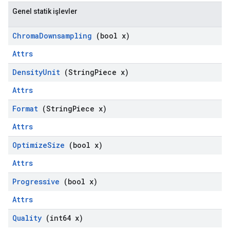
Genel statik işlevler
Chroma
Downsampling
(bool x)
Attrs
Density
Unit
(String
Piece x)
Attrs
Format
(String
Piece x)
Attrs
Optimize
Size
(bool x)
Attrs
Progressive
(bool x)
Attrs
Quality
(int64 x)