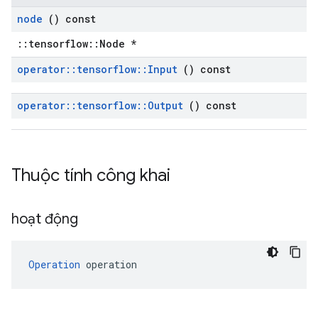
node
() const
::tensorflow::Node *
operator
::
tensorflow
::
Input
() const
operator
::
tensorflow
::
Output
() const
Thuộc tính công khai
hoạt động
Operation
 operation