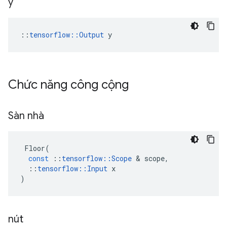
y
::
tensorflow::Output
 y
Chức năng công cộng
Sàn nhà
Floor
(
const
::
tensorflow
::
Scope
&
scope
,
::
tensorflow
::
Input
x
)
nút