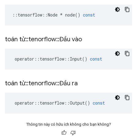
::
tensorflow
::
Node
*
node
()
const
toán tử
::
tenorflow
::
Đầu vào
operator
::
tensorflow
::
Input
()
const
toán tử
::
tenorflow
::
Đầu ra
operator
::
tensorflow
::
Output
()
const
Thông tin này có hữu ích không cho bạn không?