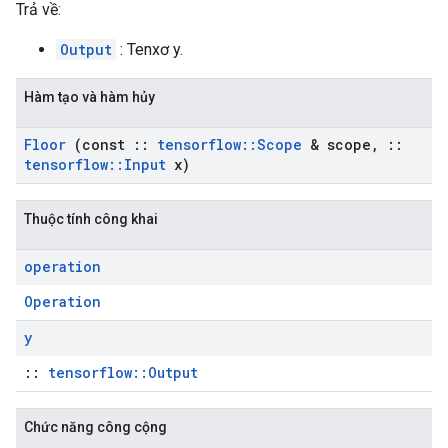
Trả về:
Output
: Tenxơ y.
Hàm tạo và hàm hủy
Floor
(const
::
tensorflow
::
Scope
& scope
,
::
tensorflow
::
Input
x)
Thuộc tính công khai
operation
Operation
y
::
tensorflow::Output
Chức năng công cộng