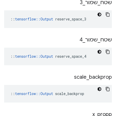
שטח
_
שמור
_
3
::
tensorflow::Output
 reserve_space_3
שטח
_
שמור
_
4
::
tensorflow::Output
 reserve_space_4
scale
_
backprop
::
tensorflow::Output
 scale_backprop
x
_
propp