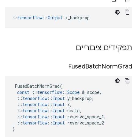
::
tensorflow::Output
 x_backprop
תפקידים ציבוריים
Fused
Batch
Norm
Grad
FusedBatchNormGrad
(
const
::
tensorflow
::
Scope
&
scope
,
::
tensorflow
::
Input
y_backprop
,
::
tensorflow
::
Input
x
,
::
tensorflow
::
Input
scale
,
::
tensorflow
::
Input
reserve_space_1
,
::
tensorflow
::
Input
reserve_space_2
)