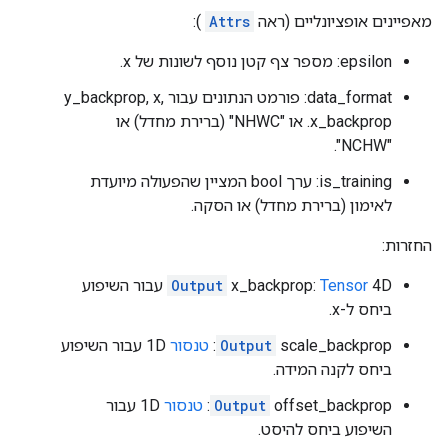
מאפיינים אופציונליים (ראה
Attrs
):
epsilon: מספר צף קטן נוסף לשונות של x.
data_format: פורמט הנתונים עבור y_backprop, x,
x_backprop. או "NHWC" (ברירת מחדל) או
"NCHW".
is_training: ערך bool המציין שהפעולה מיועדת
לאימון (ברירת מחדל) או הסקה.
החזרות:
Tensor
x_backprop:
Output
4D עבור השיפוע
ביחס ל-x.
scale_backprop:
Output
טנסור
1D עבור השיפוע
ביחס לקנה המידה.
offset_backprop:
Output
טנסור
1D עבור
השיפוע ביחס להיסט.