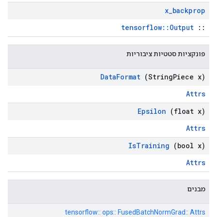
x
_
backprop
tensorflow::Output
::
פונקציות סטטיות ציבוריות
Data
Format
(String
Piece x)
Attrs
Epsilon
(float x)
Attrs
Is
Training
(bool x)
Attrs
מבנים
tensorflow:: ops:: FusedBatchNormGrad:: Attrs