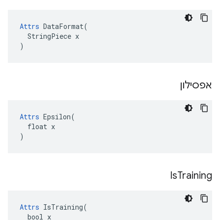
Attrs
 DataFormat(

  StringPiece x

)
אפסילון
Attrs
 Epsilon(

  float x

)
Is
Training
Attrs
 IsTraining(

  bool x
