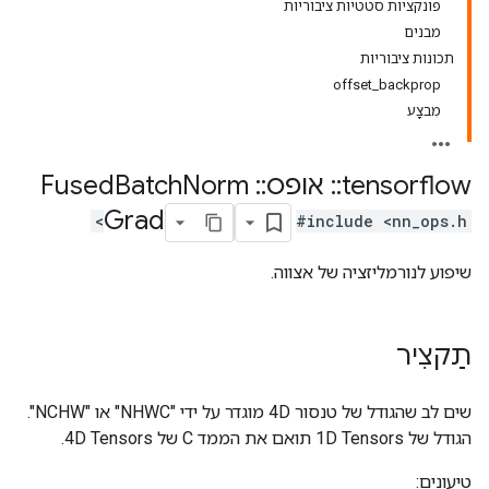
פונקציות סטטיות ציבוריות
מבנים
תכונות ציבוריות
offset_backprop
מִבצָע
tensorflow
::
אופס
::
Fused
Norm
Batch
Grad
#include <nn_ops.h>
שיפוע לנורמליזציה של אצווה.
תַקצִיר
שים לב שהגודל של טנסור 4D מוגדר על ידי "NHWC" או "NCHW".
הגודל של 1D Tensors תואם את הממד C של 4D Tensors.
טיעונים: