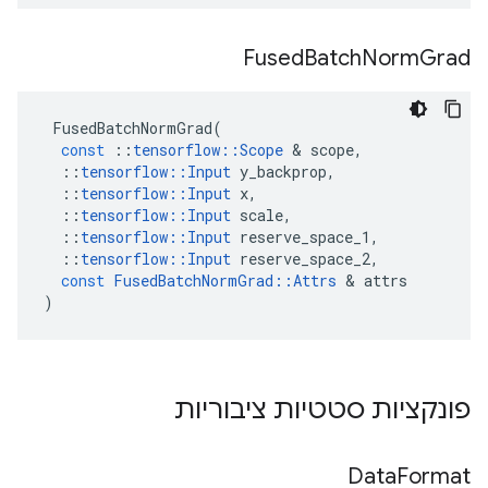
Fused
Batch
Norm
Grad
FusedBatchNormGrad
(
const
::
tensorflow
::
Scope
&
scope
,
::
tensorflow
::
Input
y_backprop
,
::
tensorflow
::
Input
x
,
::
tensorflow
::
Input
scale
,
::
tensorflow
::
Input
reserve_space_1
,
::
tensorflow
::
Input
reserve_space_2
,
const
FusedBatchNormGrad
::
Attrs
&
attrs
)
פונקציות סטטיות ציבוריות
Data
Format