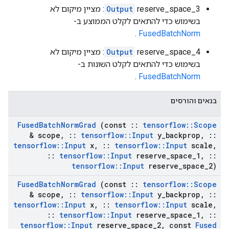
Output
reserve_space_3: מציין מיקום לא
בשימוש כדי להתאים לקלט הממוצע ב-
.
FusedBatchNorm
Output
reserve_space_4: מציין מיקום לא
בשימוש כדי להתאים לקלט השונות ב-
.
FusedBatchNorm
בנאים והורסים
Fused
Batch
Norm
Grad
(const
::
tensorflow
::
Scope
& scope
,
::
tensorflow
::
Input
y
_
backprop
,
::
tensorflow
::
Input
x
,
::
tensorflow
::
Input
scale
,
::
tensorflow
::
Input
reserve
_
space
_
1
,
::
tensorflow
::
Input
reserve
_
space
_
2)
Fused
Batch
Norm
Grad
(const
::
tensorflow
::
Scope
& scope
,
::
tensorflow
::
Input
y
_
backprop
,
::
tensorflow
::
Input
x
,
::
tensorflow
::
Input
scale
,
::
tensorflow
::
Input
reserve
_
space
_
1
,
::
tensorflow
::
Input
reserve
_
space
_
2
,
const
Fused