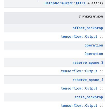
Batch
Norm
Grad
::
Attrs
& attrs)
תכונות ציבוריות
offset
_
backprop
tensorflow::Output
::
operation
Operation
reserve
_
space
_
3
tensorflow::Output
::
reserve
_
space
_
4
tensorflow::Output
::
scale
_
backprop
tensorflow::Output
::