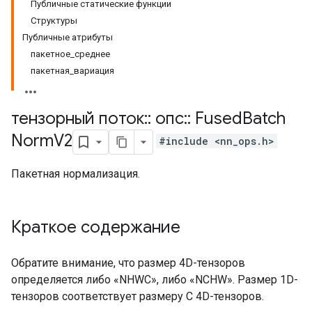
Публичные статические функции
Структуры
Публичные атрибуты
пакетное_среднее
пакетная_вариация
тензорный поток
::
опс
::
Fused
Batch
Norm
V2
#include <nn_ops.h>
Пакетная нормализация.
Краткое содержание
Обратите внимание, что размер 4D-тензоров
определяется либо «NHWC», либо «NCHW». Размер 1D-
тензоров соответствует размеру C 4D-тензоров.