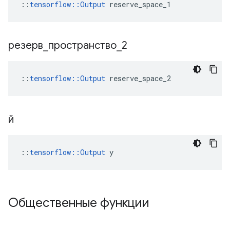
::
tensorflow::Output
 reserve_space_1
резерв
_
пространство
_
2
::
tensorflow::Output
 reserve_space_2
й
::
tensorflow::Output
 y
Общественные функции