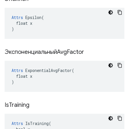
Attrs
 Epsilon(

  float x

)
ЭкспоненциальныйAvg
Factor
Attrs
 ExponentialAvgFactor(

  float x

)
Is
Training
Attrs
 IsTraining(
