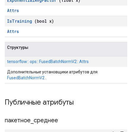
Exponential
Avg
Factor
(float x)
Attrs
Is
Training
(bool x)
Attrs
Структуры
tensorflow:: ops:: FusedBatchNormV2:: Attrs
Дополнительные установщики атрибутов для
FusedBatchNormV2
.
Публичные атрибуты
пакетное
_
среднее