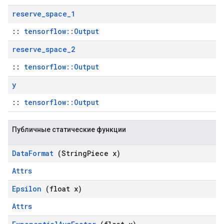
reserve
_
space
_
1
::
tensorflow::Output
reserve
_
space
_
2
::
tensorflow::Output
y
::
tensorflow::Output
Публичные статические функции
Data
Format
(String
Piece x)
Attrs
Epsilon
(float x)
Attrs