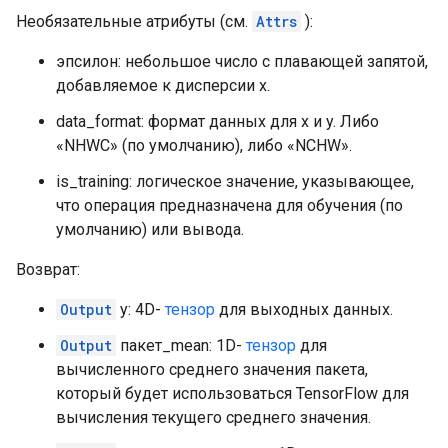
Необязательные атрибуты (см.
Attrs
):
эпсилон: небольшое число с плавающей запятой,
добавляемое к дисперсии x.
data_format: формат данных для x и y. Либо
«NHWC» (по умолчанию), либо «NCHW».
is_training: логическое значение, указывающее,
что операция предназначена для обучения (по
умолчанию) или вывода.
Возврат:
Output
y: 4D-
тензор
для выходных данных.
Output
пакет_mean: 1D-
тензор
для
вычисленного среднего значения пакета,
который будет использоваться TensorFlow для
вычисления текущего среднего значения.