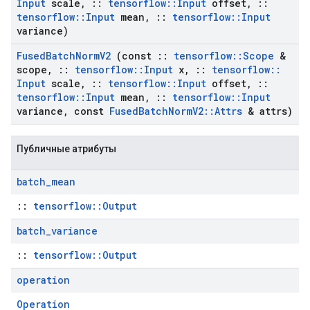
Input
scale
,
::
tensorflow
::
Input
offset
,
::
tensorflow
::
Input
mean
,
::
tensorflow
::
Input
variance)
Fused
Batch
Norm
V2
(const
::
tensorflow
::
Scope
&
scope
,
::
tensorflow
::
Input
x
,
::
tensorflow
::
Input
scale
,
::
tensorflow
::
Input
offset
,
::
tensorflow
::
Input
mean
,
::
tensorflow
::
Input
variance
,
const
Fused
Batch
Norm
V2
::
Attrs
& attrs)
Публичные атрибуты
batch
_
mean
::
tensorflow::Output
batch
_
variance
::
tensorflow::Output
operation
Operation