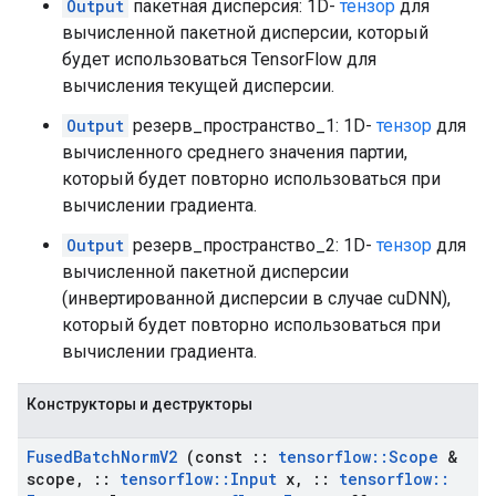
Output
пакетная дисперсия: 1D-
тензор
для
вычисленной пакетной дисперсии, который
будет использоваться TensorFlow для
вычисления текущей дисперсии.
Output
резерв_пространство_1: 1D-
тензор
для
вычисленного среднего значения партии,
который будет повторно использоваться при
вычислении градиента.
Output
резерв_пространство_2: 1D-
тензор
для
вычисленной пакетной дисперсии
(инвертированной дисперсии в случае cuDNN),
который будет повторно использоваться при
вычислении градиента.
Конструкторы и деструкторы
Fused
Batch
Norm
V2
(const
::
tensorflow
::
Scope
&
scope
,
::
tensorflow
::
Input
x
,
::
tensorflow
::