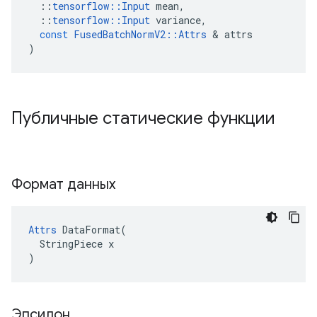
::
tensorflow
::
Input
mean
,
::
tensorflow
::
Input
variance
,
const
FusedBatchNormV2
::
Attrs
&
attrs
)
Публичные статические функции
Формат данных
Attrs
 DataFormat(

  StringPiece x

)
Эпсилон