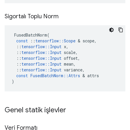
Sigortalı Toplu Norm
FusedBatchNorm
(
const
::
tensorflow
::
Scope
&
scope
,
::
tensorflow
::
Input
x
,
::
tensorflow
::
Input
scale
,
::
tensorflow
::
Input
offset
,
::
tensorflow
::
Input
mean
,
::
tensorflow
::
Input
variance
,
const
FusedBatchNorm
::
Attrs
&
attrs
)
Genel statik işlevler
Veri Formatı