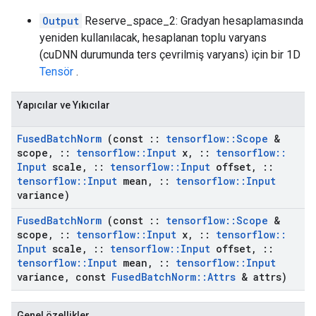
Output
Reserve_space_2: Gradyan hesaplamasında
yeniden kullanılacak, hesaplanan toplu varyans
(cuDNN durumunda ters çevrilmiş varyans) için bir 1D
Tensör
.
Yapıcılar ve Yıkıcılar
Fused
Batch
Norm
(const
::
tensorflow
::
Scope
&
scope
,
::
tensorflow
::
Input
x
,
::
tensorflow
::
Input
scale
,
::
tensorflow
::
Input
offset
,
::
tensorflow
::
Input
mean
,
::
tensorflow
::
Input
variance)
Fused
Batch
Norm
(const
::
tensorflow
::
Scope
&
scope
,
::
tensorflow
::
Input
x
,
::
tensorflow
::
Input
scale
,
::
tensorflow
::
Input
offset
,
::
tensorflow
::
Input
mean
,
::
tensorflow
::
Input
variance
,
const
Fused
Batch
Norm
::
Attrs
& attrs)
Genel özellikler