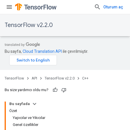
Oturum aç
TensorFlow v2.2.0
Bu sayfa,
Cloud Translation API
ile çevrilmiştir.
TensorFlow
API
TensorFlow v2.2.0
C++
Bu size yardımcı oldu mu?
Bu sayfada
Özet
Yapıcılar ve Yıkıcılar
Genel özellikler