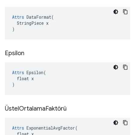
Attrs
 DataFormat(

  StringPiece x

)
Epsilon
Attrs
 Epsilon(

  float x

)
Üstel
Ortalama
Faktörü
Attrs
 ExponentialAvgFactor(

  float x
