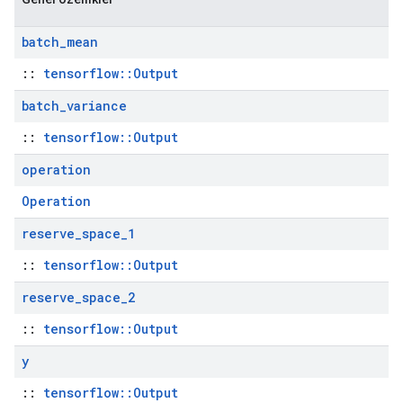
batch
_
mean
::
tensorflow::Output
batch
_
variance
::
tensorflow::Output
operation
Operation
reserve
_
space
_
1
::
tensorflow::Output
reserve
_
space
_
2
::
tensorflow::Output
y
::
tensorflow::Output