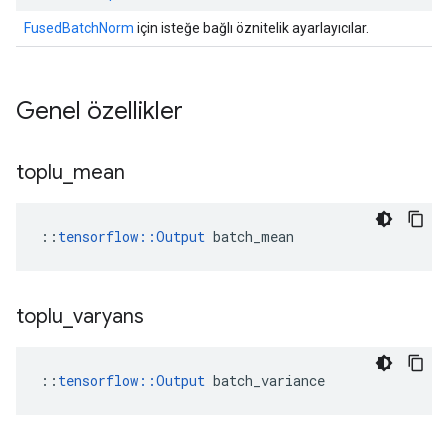
FusedBatchNorm
için isteğe bağlı öznitelik ayarlayıcılar.
Genel özellikler
toplu
_
mean
::
tensorflow::Output
 batch_mean
toplu
_
varyans
::
tensorflow
::
Output
batch_variance