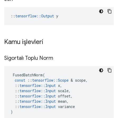
::
tensorflow::Output
 y
Kamu işlevleri
Sigortalı Toplu Norm
FusedBatchNorm
(
const
::
tensorflow
::
Scope
&
scope
,
::
tensorflow
::
Input
x
,
::
tensorflow
::
Input
scale
,
::
tensorflow
::
Input
offset
,
::
tensorflow
::
Input
mean
,
::
tensorflow
::
Input
variance
)