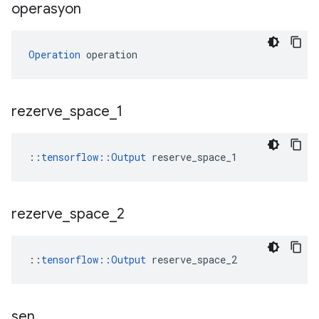
operasyon
Operation
 operation
rezerve
_
space
_
1
::
tensorflow::Output
 reserve_space_1
rezerve
_
space
_
2
::
tensorflow::Output
 reserve_space_2
sen