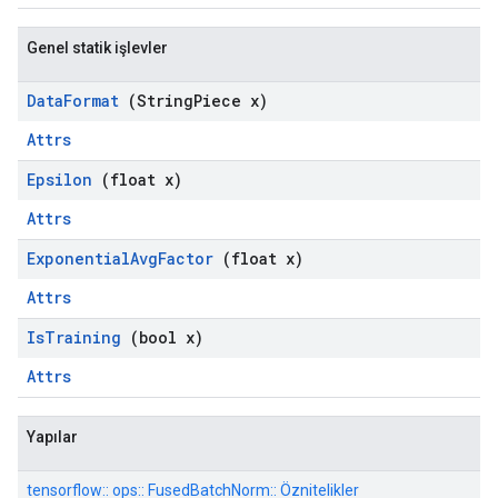
Genel statik işlevler
Data
Format
(String
Piece x)
Attrs
Epsilon
(float x)
Attrs
Exponential
Avg
Factor
(float x)
Attrs
Is
Training
(bool x)
Attrs
Yapılar
tensorflow:: ops:: FusedBatchNorm:: Öznitelikler