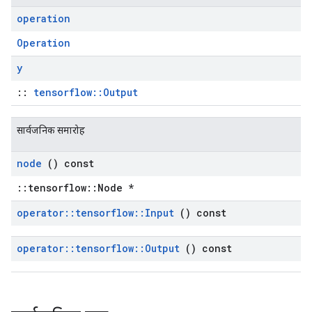
operation
Operation
y
::
tensorflow::Output
सार्वजनिक समारोह
node
() const
::tensorflow::Node *
operator
::
tensorflow
::
Input
() const
operator
::
tensorflow
::
Output
() const