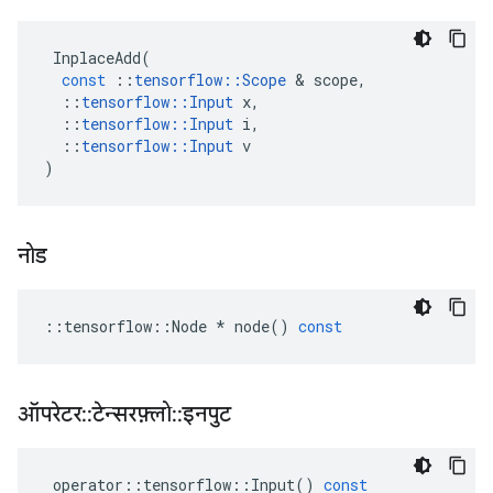
InplaceAdd
(
const
::
tensorflow
::
Scope
&
scope
,
::
tensorflow
::
Input
x
,
::
tensorflow
::
Input
i
,
::
tensorflow
::
Input
v
)
नोड
::
tensorflow
::
Node
*
node
()
const
ऑपरेटर
::
टेन्सरफ़्लो
::
इनपुट
operator
::
tensorflow
::
Input
()
const