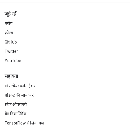
जुड़े रहें
ब्लॉग
फ़ोरम
GitHub
Twitter
YouTube
सहायता
सॉफ़्टवेयर वर्शन ट्रैकर
प्रॉडक्ट की जानकारी
स्टैक ओवरफ़्लो
ब्रैंड दिशानिर्देश
TensorFlow से लिया गया