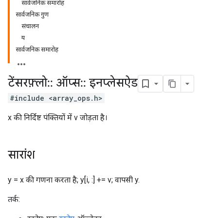
सार्वजनिक समारोह
सार्वजनिक गुण
संचालन
य
सार्वजनिक समारोह
टेंसरफ़्लो
::
ऑप्स
::
इनप्लेसऐड
#include <array_ops.h>
x की निर्दिष्ट पंक्तियों में v जोड़ता है।
सारांश
y = x की गणना करता है; y[i, :] += v; वापसी y.
तर्क: