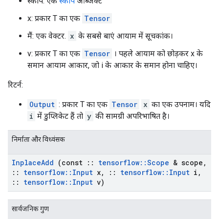
स्कोप: एक
स्कोप
ऑब्जेक्ट
x: प्रकार T का एक
Tensor
मैं: एक वेक्टर.
x
के सबसे बाएं आयाम में सूचकांक।
v: प्रकार T का एक
Tensor
। पहले आयाम को छोड़कर x के
समान आयाम आकार, जो i के आकार के समान होना चाहिए।
रिटर्न:
Output
: प्रकार T का एक
Tensor
x
का एक उपनाम। यदि
i
में डुप्लिकेट हैं तो
y
की सामग्री अपरिभाषित है।
निर्माता और विध्वंसक
Inplace
Add
(const
::
tensorflow
::
Scope
& scope
,
::
tensorflow
::
Input
x
,
::
tensorflow
::
Input
i
,
::
tensorflow
::
Input
v)
सार्वजनिक गुण