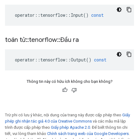
operator
::
tensorflow
::
Input
()
const
toán tử
::
tenorflow
::
Đầu ra
operator
::
tensorflow
::
Output
()
const
Thông tin này có hữu ích không cho bạn không?
Trừ phi có lưu ý khác, nội dung của trang này được cấp phép theo
Giấy
phép ghi nhận tác giả 4.0 của Creative Commons
và các mẫu mã lập
trình được cấp phép theo
Giấy phép Apache 2.0
. Để biết thông tin chi
tiết, vui lòng tham khảo
Chính sách trang web của Google Developers
.