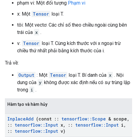
phạm vi: Một đối tượng
Phạm vi
x: Một
Tensor
loại T.
tôi: Một vectơ. Các chỉ số theo chiều ngoài cùng bên
trái của
x
.
v:
Tensor
loại T. Cùng kích thước với x ngoại trừ
chiều thứ nhất phải bằng kích thước của i.
Trả về:
Output
: Một
Tensor
loại T. Bí danh của
x
. Nội
dung của
y
không được xác định nếu có sự trùng lặp
trong
i
.
Hàm tạo và hàm hủy
Inplace
Add
(const
::
tensorflow
::
Scope
& scope
,
::
tensorflow
::
Input
x
,
::
tensorflow
::
Input
i
,
::
tensorflow
::
Input
v)