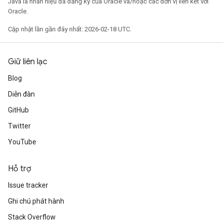
Java là nhãn hiệu đã đăng ký của Oracle và/hoặc các đơn vị liên kết với
Oracle.
Cập nhật lần gần đây nhất: 2026-02-18 UTC.
Giữ liên lạc
Blog
Diễn đàn
GitHub
Twitter
YouTube
Hỗ trợ
Issue tracker
Ghi chú phát hành
Stack Overflow