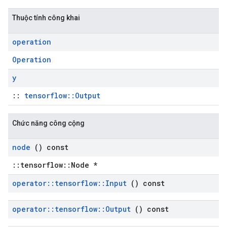
Thuộc tính công khai
operation
Operation
y
::
tensorflow::Output
Chức năng công cộng
node
() const
::tensorflow::Node *
operator
::
tensorflow
::
Input
() const
operator
::
tensorflow
::
Output
() const