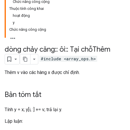
Chức năng công cộng
Thuộc tính công khai
hoạt động
y
Chức năng công cộng
dòng chảy căng
::
ôi
::
Tại chỗThêm
#include <array_ops.h>
Thêm v vào các hàng x được chỉ định.
Bản tóm tắt
Tính y = x; y[i, :] += v; trả lại y.
Lập luận: