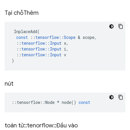
Tại chỗThêm
InplaceAdd
(
const
::
tensorflow
::
Scope
&
scope
,
::
tensorflow
::
Input
x
,
::
tensorflow
::
Input
i
,
::
tensorflow
::
Input
v
)
nút
::
tensorflow
::
Node
*
node
()
const
toán tử
::
tenorflow
::
Đầu vào