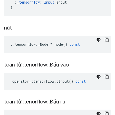
::
tensorflow
::
Input
input
)
nút
::
tensorflow
::
Node
*
node
()
const
toán tử
::
tenorflow
::
Đầu vào
operator
::
tensorflow
::
Input
()
const
toán tử
::
tenorflow
::
Đầu ra