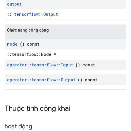
output
::
tensorflow::Output
Chức năng công cộng
node
() const
::tensorflow::Node *
operator
::
tensorflow
::
Input
() const
operator
::
tensorflow
::
Output
() const
Thuộc tính công khai
hoạt động