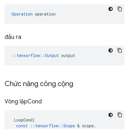
Operation
 operation
đầu ra
::
tensorflow::Output
 output
Chức năng công cộng
Vòng lặp
Cond
LoopCond
(
const
::
tensorflow
::
Scope
&
scope
,