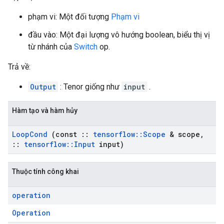
phạm vi: Một đối tượng
Phạm vi
đầu vào: Một đại lượng vô hướng boolean, biểu thị vị
từ nhánh của
Switch
op.
Trả về:
Output
: Tenor giống như
input
.
Hàm tạo và hàm hủy
Loop
Cond
(const
::
tensorflow
::
Scope
& scope
,
::
tensorflow
::
Input
input)
Thuộc tính công khai
operation
Operation