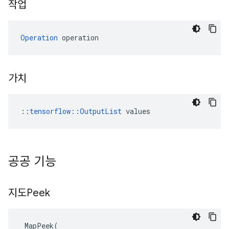
작업
Operation
 operation
가치
::
tensorflow::OutputList
 values
공공 기능
지도Peek
MapPeek
(