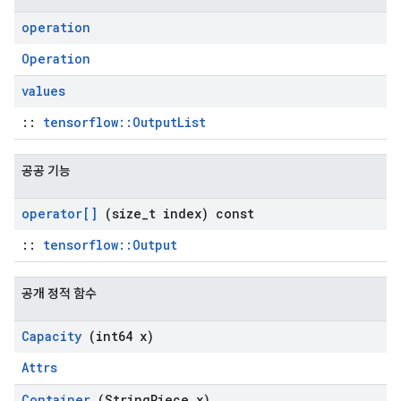
operation
Operation
values
::
tensorflow::OutputList
공공 기능
operator[]
(size
_
t index) const
::
tensorflow::Output
공개 정적 함수
Capacity
(int64 x)
Attrs
Container
(String
Piece x)