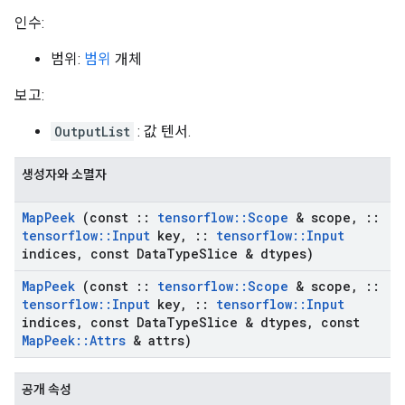
인수:
범위:
범위
개체
보고:
OutputList
: 값 텐서.
생성자와 소멸자
Map
Peek
(const
::
tensorflow
::
Scope
& scope
,
::
tensorflow
::
Input
key
,
::
tensorflow
::
Input
indices
,
const Data
Type
Slice & dtypes)
Map
Peek
(const
::
tensorflow
::
Scope
& scope
,
::
tensorflow
::
Input
key
,
::
tensorflow
::
Input
indices
,
const Data
Type
Slice & dtypes
,
const
Map
Peek
::
Attrs
& attrs)
공개 속성