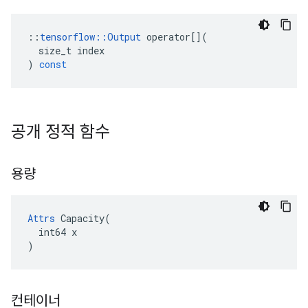
::
tensorflow
::
Output
operator
[](
size_t
index
)
const
공개 정적 함수
용량
Attrs
 Capacity(

  int64 x

)
컨테이너