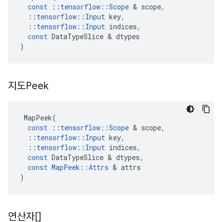
const
::
tensorflow
::
Scope
&
scope
,
::
tensorflow
::
Input
key
,
::
tensorflow
::
Input
indices
,
const
DataTypeSlice
&
dtypes
)
지도Peek
MapPeek
(
const
::
tensorflow
::
Scope
&
scope
,
::
tensorflow
::
Input
key
,
::
tensorflow
::
Input
indices
,
const
DataTypeSlice
&
dtypes
,
const
MapPeek
::
Attrs
&
attrs
)
연산자[]