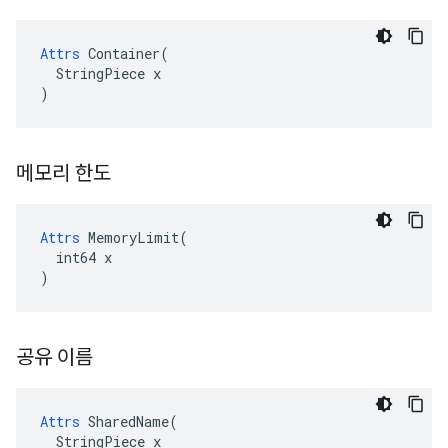
Attrs
 Container(

  StringPiece x

)
메모리 한도
Attrs
 MemoryLimit(

  int64 x

)
공유 이름
Attrs
 SharedName(

  StringPiece x
