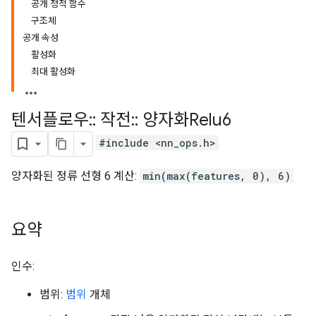
공개 정적 함수
구조체
공개 속성
활성화
최대 활성화
텐서플로우
::
작전
::
양자화Relu6
#include <nn_ops.h>
양자화된 정류 선형 6 계산:
min(max(features, 0), 6)
요약
인수:
범위:
범위
개체