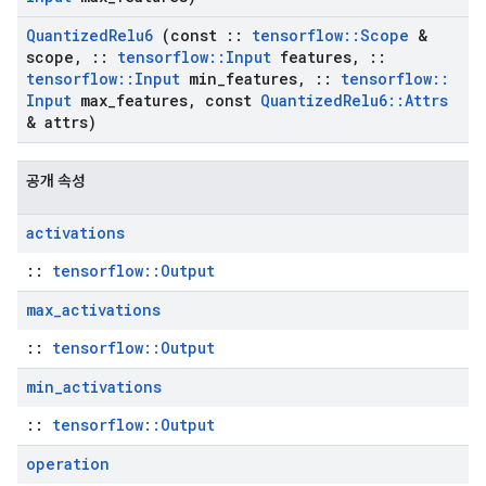
Quantized
Relu6
(const
::
tensorflow
::
Scope
&
scope
,
::
tensorflow
::
Input
features
,
::
tensorflow
::
Input
min
_
features
,
::
tensorflow
::
Input
max
_
features
,
const
Quantized
Relu6
::
Attrs
& attrs)
공개 속성
activations
::
tensorflow::Output
max
_
activations
::
tensorflow::Output
min
_
activations
::
tensorflow::Output
operation