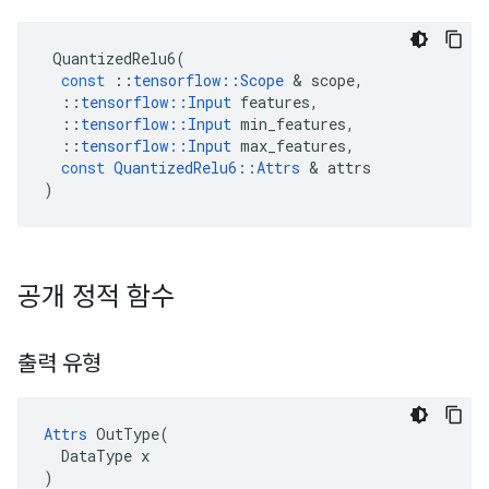
QuantizedRelu6
(
const
::
tensorflow
::
Scope
&
scope
,
::
tensorflow
::
Input
features
,
::
tensorflow
::
Input
min_features
,
::
tensorflow
::
Input
max_features
,
const
QuantizedRelu6
::
Attrs
&
attrs
)
공개 정적 함수
출력 유형
Attrs
 OutType(

  DataType x

)