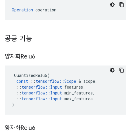
Operation
 operation
공공 기능
양자화Relu6
QuantizedRelu6
(
const
::
tensorflow
::
Scope
&
scope
,
::
tensorflow
::
Input
features
,
::
tensorflow
::
Input
min_features
,
::
tensorflow
::
Input
max_features
)
양자화Relu6