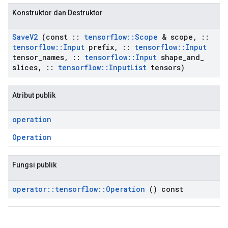
Konstruktor dan Destruktor
Save
V2
(const
::
tensorflow
::
Scope
& scope
,
::
tensorflow
::
Input
prefix
,
::
tensorflow
::
Input
tensor
_
names
,
::
tensorflow
::
Input
shape
_
and
_
slices
,
::
tensorflow
::
Input
List
tensors)
Atribut publik
operation
Operation
Fungsi publik
operator
::
tensorflow
::
Operation
() const