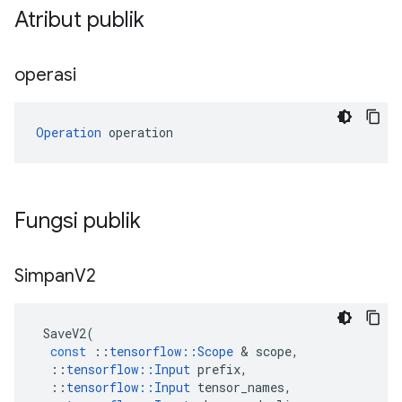
Atribut publik
operasi
Operation
 operation
Fungsi publik
Simpan
V2
SaveV2
(
const
::
tensorflow
::
Scope
&
scope
,
::
tensorflow
::
Input
prefix
,
::
tensorflow
::
Input
tensor_names
,