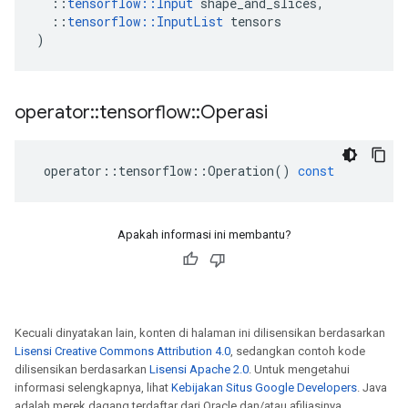
::
tensorflow
::
Input
shape_and_slices
,
::
tensorflow
::
InputList
tensors
)
operator
::
tensorflow
::
Operasi
operator
::
tensorflow
::
Operation
()
const
Apakah informasi ini membantu?
Kecuali dinyatakan lain, konten di halaman ini dilisensikan berdasarkan
Lisensi Creative Commons Attribution 4.0
, sedangkan contoh kode
dilisensikan berdasarkan
Lisensi Apache 2.0
. Untuk mengetahui
informasi selengkapnya, lihat
Kebijakan Situs Google Developers
. Java
adalah merek dagang terdaftar dari Oracle dan/atau afiliasinya.