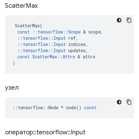
Scatter
Max
ScatterMax
(
const
::
tensorflow
::
Scope
&
scope
,
::
tensorflow
::
Input
ref
,
::
tensorflow
::
Input
indices
,
::
tensorflow
::
Input
updates
,
const
ScatterMax
::
Attrs
&
attrs
)
узел
::
tensorflow
::
Node
*
node
()
const
оператор
::
tensorflow
::
Input