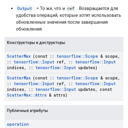
Output
: = То же, что и
ref
. Возвращается для
удобства операций, которые хотят использовать
обновленные значения после завершения
обновления.
Конструкторы и деструкторы
Scatter
Max
(const
::
tensorflow
::
Scope
& scope
,
::
tensorflow
::
Input
ref
,
::
tensorflow
::
Input
indices
,
::
tensorflow
::
Input
updates)
Scatter
Max
(const
::
tensorflow
::
Scope
& scope
,
::
tensorflow
::
Input
ref
,
::
tensorflow
::
Input
indices
,
::
tensorflow
::
Input
updates
,
const
Scatter
Max
::
Attrs
& attrs)
Публичные атрибуты
operation