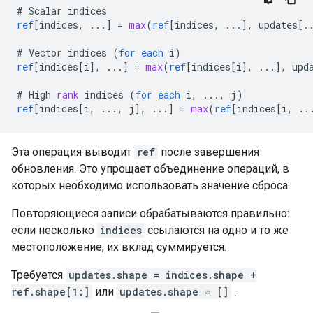
#
Scalar
indices
ref
[
indices, ...
]
=
max
(
ref
[
indices, ...
]
,
updates
[
.
#
Vector
indices
(
for
each
i
)
ref
[
indices[i
]
,
...
]
=
max
(
ref
[
indices[i
]
,
...
]
,
upd
#
High
rank
indices
(
for
each
i
,
...,
j
)
ref
[
indices[i, ..., j
]
,
...
]
=
max
(
ref
[
indices[i, ..
Эта операция выводит
ref
после завершения
обновления. Это упрощает объединение операций, в
которых необходимо использовать значение сброса.
Повторяющиеся записи обрабатываются правильно:
если несколько
indices
ссылаются на одно и то же
местоположение, их вклад суммируется.
Требуется
updates.shape = indices.shape +
ref.shape[1:]
или
updates.shape = []
.