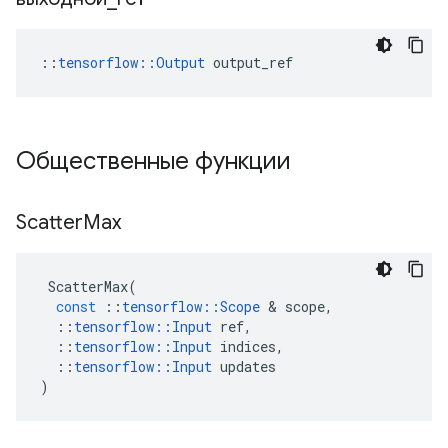
::
tensorflow::Output
 output_ref
Общественные функции
Scatter
Max
ScatterMax
(
const
::
tensorflow
::
Scope
&
scope
,
::
tensorflow
::
Input
ref
,
::
tensorflow
::
Input
indices
,
::
tensorflow
::
Input
updates
)