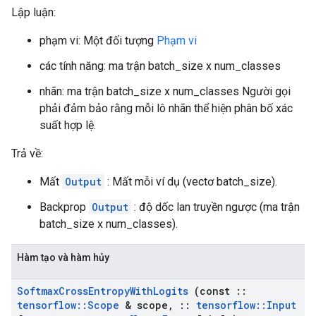
Lập luận:
phạm vi: Một đối tượng
Phạm vi
các tính năng: ma trận batch_size x num_classes
nhãn: ma trận batch_size x num_classes Người gọi
phải đảm bảo rằng mỗi lô nhãn thể hiện phân bố xác
suất hợp lệ.
Trả về:
Mất
Output
: Mất mỗi ví dụ (vectơ batch_size).
Backprop
Output
: độ dốc lan truyền ngược (ma trận
batch_size x num_classes).
Hàm tạo và hàm hủy
Softmax
Cross
Entropy
With
Logits
(const
::
tensorflow
::
Scope
& scope
,
::
tensorflow
::
Input