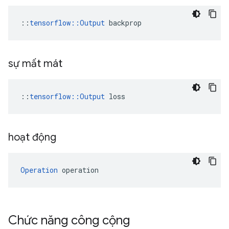
::
tensorflow::Output
 backprop
sự mất mát
::
tensorflow::Output
 loss
hoạt động
Operation
 operation
Chức năng công cộng