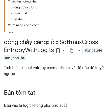
Thuộc tính công khai
chống đỡ sau lưng
sự mất mát
hoạt động
Chức năng công cộng
dòng chảy căng
::
ôi
::
Softmax
Cross
Entropy
With
Logits
#include
<nn_ops.h>
Tính toán chi phí entropy chéo softmax và độ dốc để truyền
ngược.
Bản tóm tắt
Đầu vào là logit, không phải xác suất.