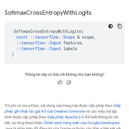
Softmax
Cross
Entropy
With
Logits
SoftmaxCrossEntropyWithLogits
(
const
::
tensorflow
::
Scope
&
scope
,
::
tensorflow
::
Input
features
,
::
tensorflow
::
Input
labels
)
Thông tin này có hữu ích không cho bạn không?
Trừ phi có lưu ý khác, nội dung của trang này được cấp phép theo
Giấy
phép ghi nhận tác giả 4.0 của Creative Commons
và các mẫu mã lập
trình được cấp phép theo
Giấy phép Apache 2.0
. Để biết thông tin chi
tiết, vui lòng tham khảo
Chính sách trang web của Google Developers
.
Java là nhãn hiệu đã đăng ký của Oracle và/hoặc các đơn vị liên kết với