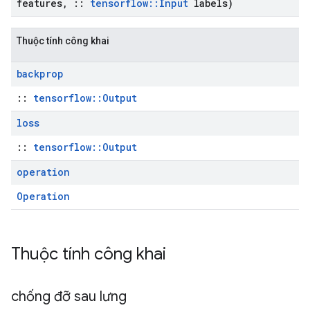
features
,
::
tensorflow
::
Input
labels)
Thuộc tính công khai
backprop
::
tensorflow::Output
loss
::
tensorflow::Output
operation
Operation
Thuộc tính công khai
chống đỡ sau lưng