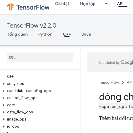
Cài đặt
Học tập
API
TensorFlow v2.2.0
Tổng quan
Python
C++
Java
C++
TensorFlow
API
array
_
ops
candidate
_
sampling
_
ops
dòng ch
control
_
flow
_
ops
core
<sparse_ops.h
data
_
flow
_
ops
Thêm hai đối t
image
_
ops
io
_
ops