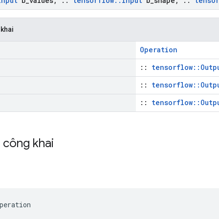
Input
b
_
values
,
::
tensorflow
::
Input
b
_
shape
,
::
tenso
 khai
Operation
::
tensorflow::Outp
::
tensorflow::Outp
::
tensorflow::Outp
h công khai
peration