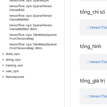
tensorflow
::
ops
::
Sparse
Split
tensorflow
::
ops
::
Sparse
Tensor
Dense
Add
tổng
_
chỉ số
tensorflow
::
ops
::
Sparse
Tensor
Dense
Mat
Mul
tensorflow
::
ops
::
Sparse
Tensor
::
tensorfl
Dense
Mat
Mul
::
Attrs
tensorflow
::
ops
::
Take
Many
Sparse
From
Tensors
Map
tensorflow
::
ops
::
Take
Many
Sparse
tổng
_
hình
From
Tensors
Map
::
Attrs
state
_
ops
string
_
ops
::
tensorfl
training
_
ops
user
_
ops
Namespaces
tổng
_
giá trị
::
tensorfl