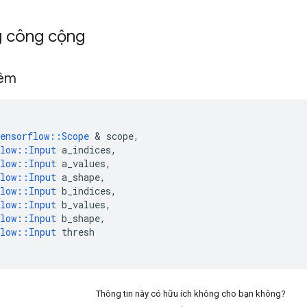
g công cộng
hêm
ensorflow
::
Scope
&
scope
,
low
::
Input
a_indices
,
low
::
Input
a_values
,
low
::
Input
a_shape
,
low
::
Input
b_indices
,
low
::
Input
b_values
,
low
::
Input
b_shape
,
low
::
Input
thresh
Thông tin này có hữu ích không cho bạn không?