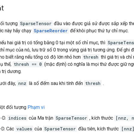
ắt
đối tượng
SparseTensor
đầu vào được giả sử được sắp xếp theo
ớc này hãy chạy
SparseReorder
để khôi phục thứ tự chỉ mục.
ếu hai giá trị có tổng bằng 0 tại một số chỉ mục, thì
SparseTens
chỉ mục của nó, lưu trữ số 0 trong vùng giá trị tương ứng. Để ghi đ
cho biết rằng nếu tổng có độ lớn nhỏ hơn
thresh
thì giá trị và c
ụ thể,
thresh == 0
(mặc định) có nghĩa là mọi thứ được giữ ng
á trị dương.
ưới đây,
nnz
là số đếm sau khi tính đến
thresh
.
Một đối tượng
Phạm vi
2-D.
indices
của Ma trận
SparseTensor
, kích thước
[nnz, n
1-D. Các
values
của
SparseTensor
đầu tiên, kích thước
[nnz