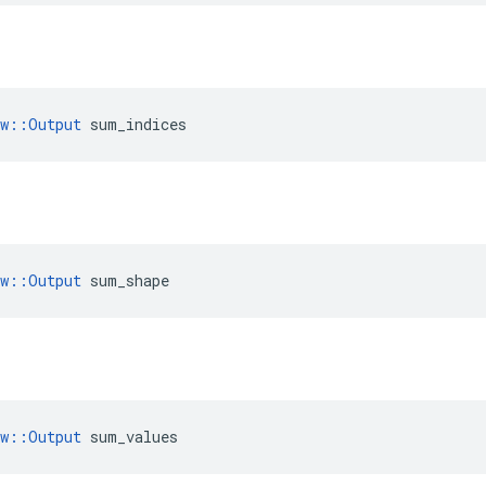
ow::Output
 sum_indices
ow::Output
 sum_shape
ow::Output
 sum_values