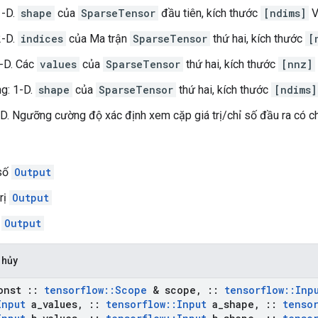
1-D.
shape
của
SparseTensor
đầu tiên, kích thước
[ndims]
V
2-D.
indices
của Ma trận
SparseTensor
thứ hai, kích thước
[
1-D. Các
values
của
SparseTensor
thứ hai, kích thước
[nnz]
g: 1-D.
shape
của
SparseTensor
thứ hai, kích thước
[ndims]
-D. Ngưỡng cường độ xác định xem cặp giá trị/chỉ số đầu ra có c
số
Output
rị
Output
h
Output
 hủy
onst
::
tensorflow
::
Scope
& scope
,
::
tensorflow
::
Inp
Input
a
_
values
,
::
tensorflow
::
Input
a
_
shape
,
::
tenso