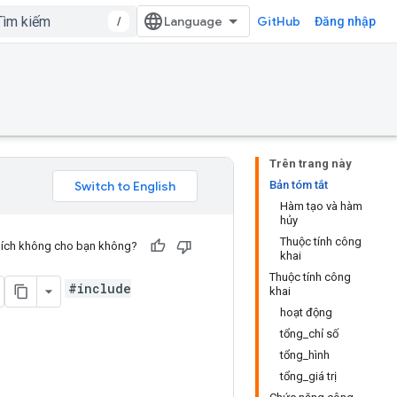
/
GitHub
Đăng nhập
Trên trang này
Bản tóm tắt
Hàm tạo và hàm
hủy
Thuộc tính công
u ích không cho bạn không?
khai
Thuộc tính công
#include
khai
hoạt động
tổng_chỉ số
tổng_hình
tổng_giá trị