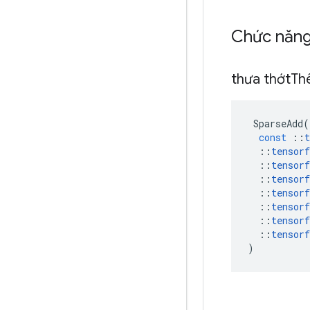
Chức năn
thưa thớt
T
SparseAdd
(
const
::
t
::
tensorf
::
tensorf
::
tensorf
::
tensorf
::
tensorf
::
tensorf
::
tensorf
)