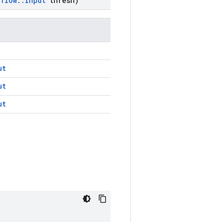
rflow
::
Input
thresh)
ut
ut
ut