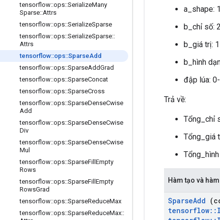
tensorflow
::
ops
::
Serialize
Many
a_shape: 
Sparse
::
Attrs
tensorflow
::
ops
::
Serialize
Sparse
b_chỉ số: 
tensorflow
::
ops
::
Serialize
Sparse
::
b_giá trị: 
Attrs
tensorflow
::
ops
::
Sparse
Add
b_hình dạn
tensorflow
::
ops
::
Sparse
Add
Grad
đập lúa: 0
tensorflow
::
ops
::
Sparse
Concat
tensorflow
::
ops
::
Sparse
Cross
Trả về:
tensorflow
::
ops
::
Sparse
Dense
Cwise
Add
Tổng_chỉ 
tensorflow
::
ops
::
Sparse
Dense
Cwise
Div
Tổng_giá t
tensorflow
::
ops
::
Sparse
Dense
Cwise
Mul
Tổng_hìn
tensorflow
::
ops
::
Sparse
Fill
Empty
Rows
Hàm tạo và hàm
tensorflow
::
ops
::
Sparse
Fill
Empty
Rows
Grad
Sparse
Add
(c
tensorflow
::
ops
::
Sparse
Reduce
Max
tensorflow
::
tensorflow
::
ops
::
Sparse
Reduce
Max
::