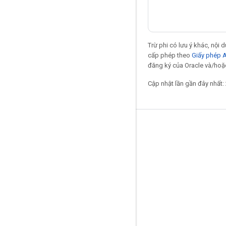
Trừ phi có lưu ý khác, nội
cấp phép theo
Giấy phép 
đăng ký của Oracle và/hoặc 
Cập nhật lần gần đây nhất:
Giữ liên lạc
Blog
Diễn đàn
GitHub
Twitter
YouTube