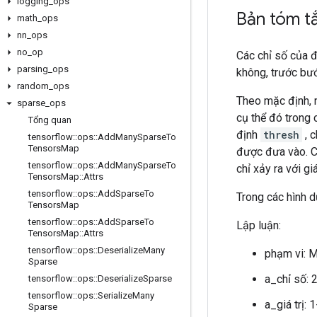
logging
_
ops
Bản tóm t
math
_
ops
nn
_
ops
no
_
op
Các chỉ số của 
parsing
_
ops
không, trước bư
random
_
ops
Theo mặc định, n
sparse
_
ops
cụ thể đó trong 
Tổng quan
định
thresh
, 
tensorflow
::
ops
::
Add
Many
Sparse
To
Tensors
Map
được đưa vào. C
tensorflow
::
ops
::
Add
Many
Sparse
To
chỉ xảy ra với gi
Tensors
Map
::
Attrs
tensorflow
::
ops
::
Add
Sparse
To
Trong các hình d
Tensors
Map
tensorflow
::
ops
::
Add
Sparse
To
Lập luận:
Tensors
Map
::
Attrs
tensorflow
::
ops
::
Deserialize
Many
phạm vi: 
Sparse
a_chỉ số: 
tensorflow
::
ops
::
Deserialize
Sparse
tensorflow
::
ops
::
Serialize
Many
a_giá trị: 
Sparse