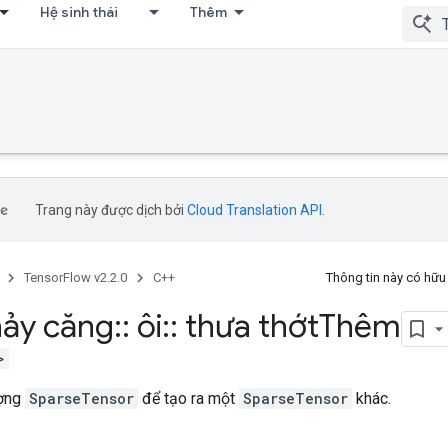
Hệ sinh thái
Thêm
Trang này được dịch bởi
Cloud Translation API
.
TensorFlow v2.2.0
C++
Thông tin này có hữ
ảy căng
::
ôi
::
thưa thớt
Thêm
>
ượng
SparseTensor
để tạo ra một
SparseTensor
khác.