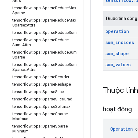
tensorflow
::
Attrs
tensorflow
::
ops
::
Sparse
Reduce
Max
Sparse
Thuộc tính công
tensorflow
::
ops
::
Sparse
Reduce
Max
Sparse
::
Attrs
operation
tensorflow
::
ops
::
Sparse
Reduce
Sum
tensorflow
::
ops
::
Sparse
Reduce
sum
_
indices
Sum
::
Attrs
tensorflow
::
ops
::
Sparse
Reduce
Sum
sum
_
shape
Sparse
sum
_
values
tensorflow
::
ops
::
Sparse
Reduce
Sum
Sparse
::
Attrs
tensorflow
::
ops
::
Sparse
Reorder
tensorflow
::
ops
::
Sparse
Reshape
Thuộc tín
tensorflow
::
ops
::
Sparse
Slice
tensorflow
::
ops
::
Sparse
Slice
Grad
tensorflow
::
ops
::
Sparse
Softmax
hoạt động
tensorflow
::
ops
::
Sparse
Sparse
Maximum
tensorflow
::
ops
::
Sparse
Sparse
Operation
 o
Minimum