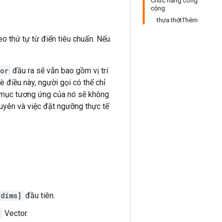
Chức năng công
cộng
thưa thớtThêm
 thứ tự từ điển tiêu chuẩn. Nếu
or
đầu ra sẽ vẫn bao gồm vị trí
è điều này, người gọi có thể chỉ
hỉ mục tương ứng của nó sẽ không
uyên và việc đặt ngưỡng thực tế
dims]
đầu tiên.
]
Vector.