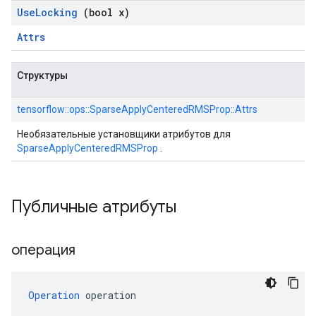
Use
Locking
(bool x)
Attrs
Структуры
tensorflow::ops::SparseApplyCenteredRMSProp::Attrs
Необязательные установщики атрибутов для
SparseApplyCenteredRMSProp
.
Публичные атрибуты
операция
Operation
 operation