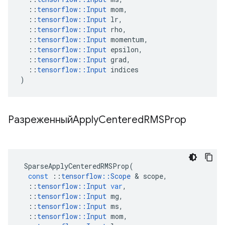
::
tensorflow
::
Input
mom
,
::
tensorflow
::
Input
lr
,
::
tensorflow
::
Input
rho
,
::
tensorflow
::
Input
momentum
,
::
tensorflow
::
Input
epsilon
,
::
tensorflow
::
Input
grad
,
::
tensorflow
::
Input
indices
)
РазреженныйApply
Centered
RMSProp
SparseApplyCenteredRMSProp
(
const
::
tensorflow
::
Scope
&
scope
,
::
tensorflow
::
Input
var
,
::
tensorflow
::
Input
mg
,
::
tensorflow
::
Input
ms
,
::
tensorflow
::
Input
mom
,