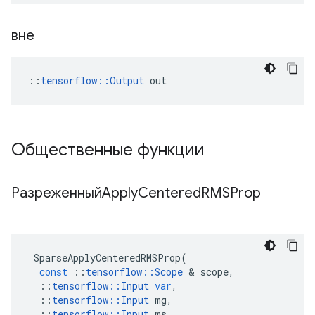
вне
::
tensorflow::Output
 out
Общественные функции
РазреженныйApply
Centered
RMSProp
SparseApplyCenteredRMSProp
(
const
::
tensorflow
::
Scope
&
scope
,
::
tensorflow
::
Input
var
,
::
tensorflow
::
Input
mg
,
::
tensorflow
::
Input
ms
,