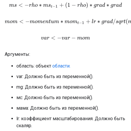
m
s
<
−
r
h
o
∗
m
s
t
−
1
+
(
1
−
r
h
o
)
∗
g
r
a
d
∗
g
r
a
d
m
o
m
<
−
m
o
m
e
n
t
u
m
∗
m
o
m
t
−
1
+
l
r
∗
g
r
a
d
/
s
q
r
t
(
m
s
+
e
p
v
a
r
<
−
v
a
r
−
m
o
m
Аргументы:
область: объект
области.
var: Должно быть из переменной().
mg: Должно быть из переменной().
мс: Должно быть из переменной().
мама: Должно быть из переменной().
lr: коэффициент масштабирования. Должно быть
скаляр.