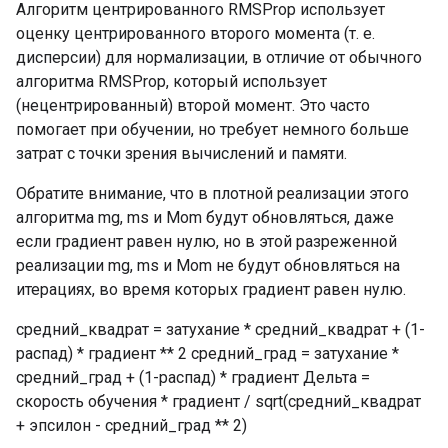
Алгоритм центрированного RMSProp использует
оценку центрированного второго момента (т. е.
дисперсии) для нормализации, в отличие от обычного
алгоритма RMSProp, который использует
(нецентрированный) второй момент. Это часто
помогает при обучении, но требует немного больше
затрат с точки зрения вычислений и памяти.
Обратите внимание, что в плотной реализации этого
алгоритма mg, ms и Mom будут обновляться, даже
если градиент равен нулю, но в этой разреженной
реализации mg, ms и Mom не будут обновляться на
итерациях, во время которых градиент равен нулю.
средний_квадрат = затухание * средний_квадрат + (1-
распад) * градиент ** 2 средний_град = затухание *
средний_град + (1-распад) * градиент Дельта =
скорость обучения * градиент / sqrt(средний_квадрат
+ эпсилон - средний_град ** 2)