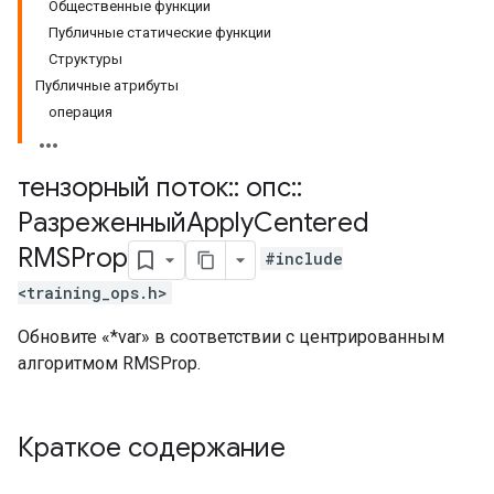
Общественные функции
Публичные статические функции
Структуры
Публичные атрибуты
операция
тензорный поток
::
опс
::
РазреженныйApply
Centered
RMSProp
#include
<training_ops.h>
Обновите «*var» в соответствии с центрированным
алгоритмом RMSProp.
Краткое содержание