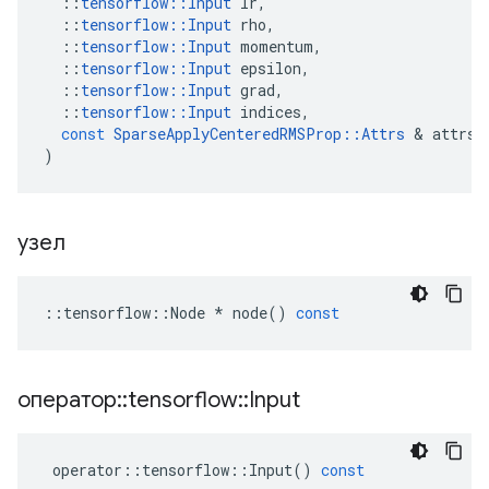
::
tensorflow
::
Input
lr
,
::
tensorflow
::
Input
rho
,
::
tensorflow
::
Input
momentum
,
::
tensorflow
::
Input
epsilon
,
::
tensorflow
::
Input
grad
,
::
tensorflow
::
Input
indices
,
const
SparseApplyCenteredRMSProp
::
Attrs
&
attrs
)
узел
::
tensorflow
::
Node
*
node
()
const
оператор
::
tensorflow
::
Input
operator
::
tensorflow
::
Input
()
const