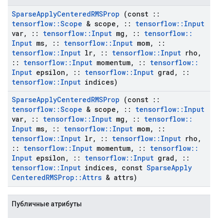
Sparse
Apply
Centered
RMSProp
(const
::
tensorflow
::
Scope
& scope
,
::
tensorflow
::
Input
var
,
::
tensorflow
::
Input
mg
,
::
tensorflow
::
Input
ms
,
::
tensorflow
::
Input
mom
,
::
tensorflow
::
Input
lr
,
::
tensorflow
::
Input
rho
,
::
tensorflow
::
Input
momentum
,
::
tensorflow
::
Input
epsilon
,
::
tensorflow
::
Input
grad
,
::
tensorflow
::
Input
indices)
Sparse
Apply
Centered
RMSProp
(const
::
tensorflow
::
Scope
& scope
,
::
tensorflow
::
Input
var
,
::
tensorflow
::
Input
mg
,
::
tensorflow
::
Input
ms
,
::
tensorflow
::
Input
mom
,
::
tensorflow
::
Input
lr
,
::
tensorflow
::
Input
rho
,
::
tensorflow
::
Input
momentum
,
::
tensorflow
::
Input
epsilon
,
::
tensorflow
::
Input
grad
,
::
tensorflow
::
Input
indices
,
const
Sparse
Apply
Centered
RMSProp
::
Attrs
& attrs)
Публичные атрибуты