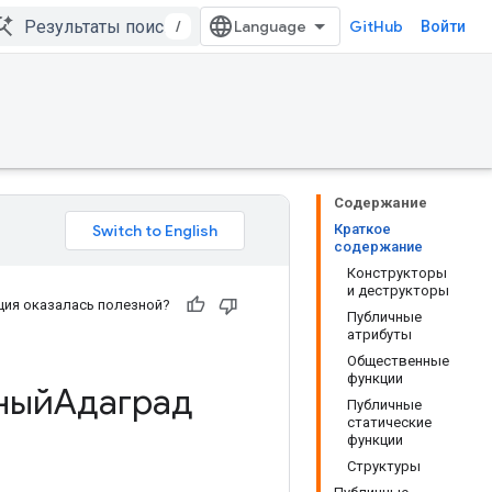
/
GitHub
Войти
Содержание
Краткое
содержание
Конструкторы
и деструкторы
ия оказалась полезной?
Публичные
атрибуты
Общественные
функции
ныйАдаград
Публичные
статические
функции
Структуры