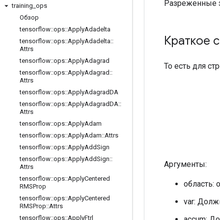
Разреженные за
training
_
ops
Обзор
tensorflow
::
ops
::
Apply
Adadelta
Краткое 
tensorflow
::
ops
::
Apply
Adadelta
::
Attrs
tensorflow
::
ops
::
Apply
Adagrad
То есть для ст
tensorflow
::
ops
::
Apply
Adagrad
::
Attrs
tensorflow
::
ops
::
Apply
Adagrad
DA
tensorflow
::
ops
::
Apply
Adagrad
DA
::
Attrs
tensorflow
::
ops
::
Apply
Adam
tensorflow
::
ops
::
Apply
Adam
::
Attrs
tensorflow
::
ops
::
Apply
Add
Sign
tensorflow
::
ops
::
Apply
Add
Sign
::
Аргументы:
Attrs
tensorflow
::
ops
::
Apply
Centered
область: 
RMSProp
tensorflow
::
ops
::
Apply
Centered
var: Долж
RMSProp
::
Attrs
tensorflow
::
ops
::
Apply
Ftrl
accum: До