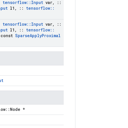
:
tensorflow
::
Input
var
,
::
nput
l1
,
::
tensorflow
::
:
tensorflow
::
Input
var
,
::
nput
l1
,
::
tensorflow
::
const
Sparse
Apply
Proximal
ut
low::Node *