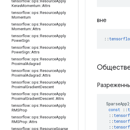
tensorflow
::
ops
::
Resource
Apply
Keras
Momentum
::
Attrs
tensorflow
::
ops
::
Resource
Apply
Momentum
вне
tensorflow
::
ops
::
Resource
Apply
Momentum
::
Attrs
tensorflow
::
ops
::
Resource
Apply
::
tensorfl
Power
Sign
tensorflow
::
ops
::
Resource
Apply
Power
Sign
::
Attrs
tensorflow
::
ops
::
Resource
Apply
Proximal
Adagrad
Обществе
tensorflow
::
ops
::
Resource
Apply
Proximal
Adagrad
::
Attrs
tensorflow
::
ops
::
Resource
Apply
Разреженн
Proximal
Gradient
Descent
tensorflow
::
ops
::
Resource
Apply
Proximal
Gradient
Descent
::
Attrs
SparseAppl
tensorflow
::
ops
::
Resource
Apply
const
::
t
RMSProp
::
tensorf
tensorflow
::
ops
::
Resource
Apply
::
tensorf
RMSProp
::
Attrs
::
tensorf
tensorflow
::
ops
::
Resource
Sparse