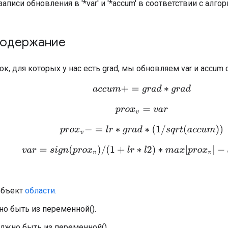
писи обновления в '*var' и '*accum' в соответствии с алг
содержание
рок, для которых у нас есть grad, мы обновляем var и accu
a
c
c
u
m
+
=
g
r
a
d
∗
g
r
a
d
p
r
o
x
v
=
v
a
r
p
r
o
x
v
−
=
l
r
∗
g
r
a
d
∗
(
1
/
s
q
r
t
(
a
c
c
u
m
)
)
v
a
r
=
s
i
g
n
(
p
r
o
x
v
)
/
(
1
+
l
r
∗
l
2
)
∗
m
a
x
|
p
r
o
x
v
|
−
l
r
∗
l
1
,
0
объект
области.
но быть из переменной().
лжно быть из переменной().