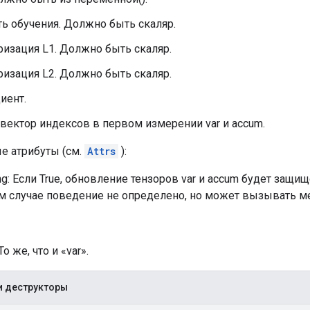
сть обучения. Должно быть скаляр.
яризация L1. Должно быть скаляр.
яризация L2. Должно быть скаляр.
диент.
вектор индексов в первом измерении var и accum.
е атрибуты (см.
Attrs
):
ng: Если True, обновление тензоров var и accum будет защи
м случае поведение не определено, но может вызывать м
То же, что и «var».
и деструкторы