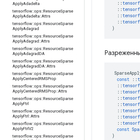
::
tensorf
Apply
Adadelta
::
tensorf
tensorflow
::
ops
::
Resource
Sparse
::
tensorf
Apply
Adadelta
::
Attrs
::
tensorf
tensorflow
::
ops
::
Resource
Sparse
)
Apply
Adagrad
tensorflow
::
ops
::
Resource
Sparse
Apply
Adagrad
::
Attrs
tensorflow
::
ops
::
Resource
Sparse
Разреженн
Apply
Adagrad
DA
tensorflow
::
ops
::
Resource
Sparse
Apply
Adagrad
DA
::
Attrs
SparseAppl
tensorflow
::
ops
::
Resource
Sparse
const
::
t
Apply
Centered
RMSProp
::
tensorf
tensorflow
::
ops
::
Resource
Sparse
::
tensorf
Apply
Centered
RMSProp
::
Attrs
::
tensorf
tensorflow
::
ops
::
Resource
Sparse
::
tensorf
Apply
Ftrl
::
tensorf
tensorflow
::
ops
::
Resource
Sparse
::
tensorf
Apply
Ftrl
::
Attrs
::
tensorf
tensorflow
::
ops
::
Resource
Sparse
const
Spa
Apply
Ftrl
V2
)
tensorflow
::
ops
::
Resource
Sparse