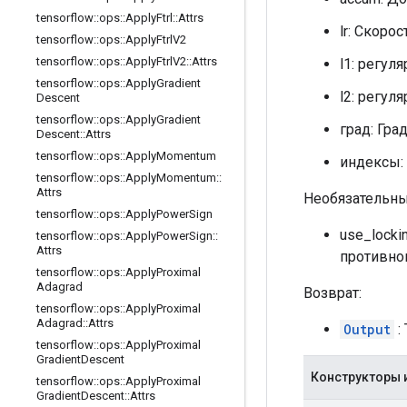
tensorflow
::
ops
::
Apply
Ftrl
::
Attrs
lr: Скоро
tensorflow
::
ops
::
Apply
Ftrl
V2
tensorflow
::
ops
::
Apply
Ftrl
V2
::
Attrs
l1: регул
tensorflow
::
ops
::
Apply
Gradient
l2: регул
Descent
tensorflow
::
ops
::
Apply
Gradient
град: Гра
Descent
::
Attrs
tensorflow
::
ops
::
Apply
Momentum
индексы: 
tensorflow
::
ops
::
Apply
Momentum
::
Attrs
Необязательны
tensorflow
::
ops
::
Apply
Power
Sign
use_locki
tensorflow
::
ops
::
Apply
Power
Sign
::
Attrs
противно
tensorflow
::
ops
::
Apply
Proximal
Adagrad
Возврат:
tensorflow
::
ops
::
Apply
Proximal
Adagrad
::
Attrs
Output
: 
tensorflow
::
ops
::
Apply
Proximal
Gradient
Descent
Конструкторы 
tensorflow
::
ops
::
Apply
Proximal
Gradient
Descent
::
Attrs