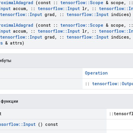
roximal
Adagrad
(const
::
tensorflow
::
Scope
& scope
,
:
Input
accum
,
::
tensorflow
::
Input
lr
,
::
tensorflow
::
I
tensorflow
::
Input
grad
,
::
tensorflow
::
Input
indices)
roximal
Adagrad
(const
::
tensorflow
::
Scope
& scope
,
:
Input
accum
,
::
tensorflow
::
Input
lr
,
::
tensorflow
::
I
tensorflow
::
Input
grad
,
::
tensorflow
::
Input
indices
,
rs
& attrs)
ибуты
Operation
::
tensorflow::Outp
 функции
t
::tensorf
nsorflow
::
Input
() const