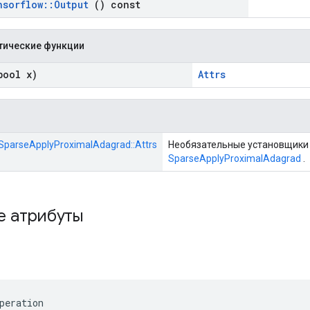
nsorflow
::
Output
() const
тические функции
ool x)
Attrs
::SparseApplyProximalAdagrad::Attrs
Необязательные установщики 
SparseApplyProximalAdagrad
.
е атрибуты
peration