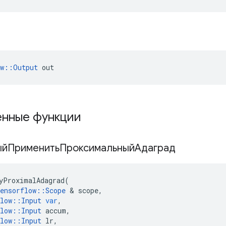
ow::Output
 out
нные функции
ыйПрименитьПроксимальныйАдаград
yProximalAdagrad
(
ensorflow
::
Scope
&
scope
,
low
::
Input
var
,
low
::
Input
accum
,
low
::
Input
lr
,