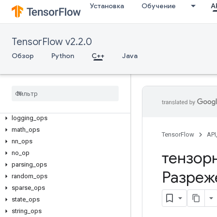
Установка
Обучение
AP
C++
array_ops
TensorFlow v2.2.0
candidate_sampling_ops
Обзор
Python
C++
Java
control_flow_ops
core
data
_
flow
_
ops
image
_
ops
io
_
ops
logging
_
ops
math
_
ops
TensorFlow
API
nn
_
ops
тензор
no
_
op
parsing
_
ops
Разреж
random
_
ops
sparse
_
ops
state
_
ops
string
_
ops