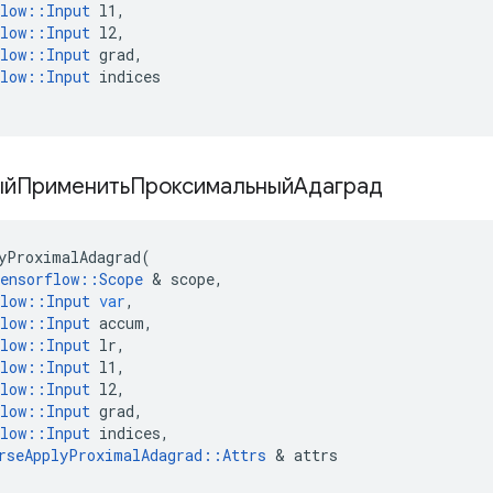
low
::
Input
l1
,
low
::
Input
l2
,
low
::
Input
grad
,
low
::
Input
indices
ыйПрименитьПроксимальныйАдаград
yProximalAdagrad
(
ensorflow
::
Scope
&
scope
,
low
::
Input
var
,
low
::
Input
accum
,
low
::
Input
lr
,
low
::
Input
l1
,
low
::
Input
l2
,
low
::
Input
grad
,
low
::
Input
indices
,
rseApplyProximalAdagrad
::
Attrs
&
attrs