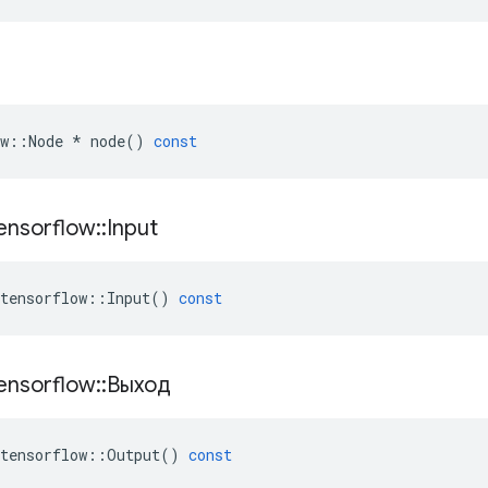
w
::
Node
*
node
()
const
ensorflow
::
Input
tensorflow
::
Input
()
const
ensorflow
::
Выход
tensorflow
::
Output
()
const