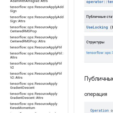
Adam
With
Amsgrad
::
Attrs
operator
::
te
tensorflow
::
ops
::
Resource
Apply
Add
Sign
Публичные ста
tensorflow
::
ops
::
Resource
Apply
Add
Sign
::
Attrs
Use
Locking
(b
tensorflow
::
ops
::
Resource
Apply
Centered
RMSProp
tensorflow
::
ops
::
Resource
Apply
Centered
RMSProp
::
Attrs
Структуры
tensorflow
::
ops
::
Resource
Apply
Ftrl
tensorflow::ops
tensorflow
::
ops
::
Resource
Apply
Ftrl
::
Attrs
tensorflow
::
ops
::
Resource
Apply
Ftrl
V2
tensorflow
::
ops
::
Resource
Apply
Ftrl
Публичны
V2
::
Attrs
tensorflow
::
ops
::
Resource
Apply
Gradient
Descent
операция
tensorflow
::
ops
::
Resource
Apply
Gradient
Descent
::
Attrs
tensorflow
::
ops
::
Resource
Apply
Keras
Momentum
Operation
 o