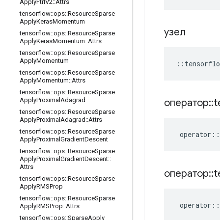
Apply
Ftrl
V2
::
Attrs
tensorflow
::
ops
::
Resource
Sparse
Apply
Keras
Momentum
узел
tensorflow
::
ops
::
Resource
Sparse
Apply
Keras
Momentum
::
Attrs
tensorflow
::
ops
::
Resource
Sparse
Apply
Momentum
::
tensorflo
tensorflow
::
ops
::
Resource
Sparse
Apply
Momentum
::
Attrs
tensorflow
::
ops
::
Resource
Sparse
Apply
Proximal
Adagrad
оператор
::
t
tensorflow
::
ops
::
Resource
Sparse
Apply
Proximal
Adagrad
::
Attrs
tensorflow
::
ops
::
Resource
Sparse
operator
::
Apply
Proximal
Gradient
Descent
tensorflow
::
ops
::
Resource
Sparse
Apply
Proximal
Gradient
Descent
::
Attrs
оператор
::
t
tensorflow
::
ops
::
Resource
Sparse
Apply
RMSProp
tensorflow
::
ops
::
Resource
Sparse
operator
::
Apply
RMSProp
::
Attrs
tensorflow
::
ops
::
Sparse
Apply