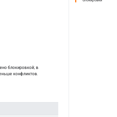
блокировки
щено блокировкой; в
еньше конфликтов.