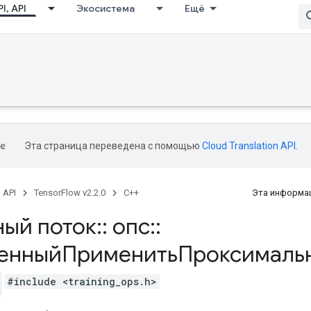
I, API
Экосистема
Ещё
Эта страница переведена с помощью
Cloud Translation API
.
, API
TensorFlow v2.2.0
C++
Эта информац
ный поток
::
опс
::
енныйПрименитьПроксималь
#include <training_ops.h>