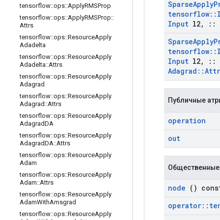
Sparse
Apply
P
tensorflow
::
ops
::
Apply
RMSProp
tensorflow
::
tensorflow
::
ops
::
Apply
RMSProp
::
Input
l2
,
::
Attrs
tensorflow
::
ops
::
Resource
Apply
Sparse
Apply
P
Adadelta
tensorflow
::
tensorflow
::
ops
::
Resource
Apply
Input
l2
,
::
Adadelta
::
Attrs
Adagrad
::
Att
tensorflow
::
ops
::
Resource
Apply
Adagrad
tensorflow
::
ops
::
Resource
Apply
Публичные атр
Adagrad
::
Attrs
tensorflow
::
ops
::
Resource
Apply
operation
Adagrad
DA
tensorflow
::
ops
::
Resource
Apply
out
Adagrad
DA
::
Attrs
tensorflow
::
ops
::
Resource
Apply
Adam
Общественные
tensorflow
::
ops
::
Resource
Apply
Adam
::
Attrs
node
() cons
tensorflow
::
ops
::
Resource
Apply
Adam
With
Amsgrad
operator
::
te
tensorflow
::
ops
::
Resource
Apply