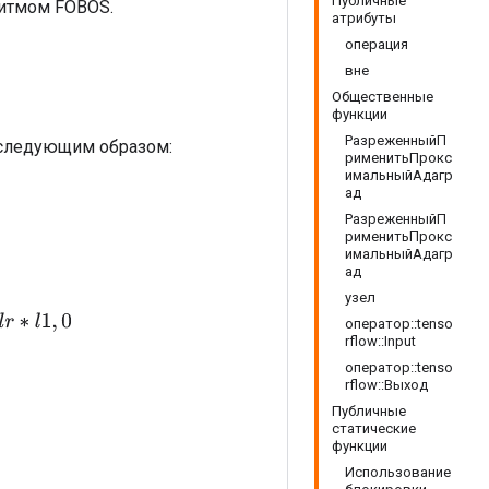
Публичные
оритмом FOBOS.
атрибуты
операция
вне
Общественные
функции
РазреженныйП
m следующим образом:
рименитьПрокс
имальныйАдагр
ад
РазреженныйП
рименитьПрокс
имальныйАдагр
ад
узел
оператор::tenso
rflow::Input
оператор::tenso
rflow::Выход
Публичные
статические
функции
Использование