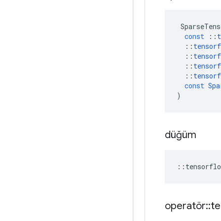
SparseTens
const
::
t
::
tensorf
::
tensorf
::
tensorf
::
tensorf
const
Spa
)
düğüm
::
tensorflo
operatör
::
te