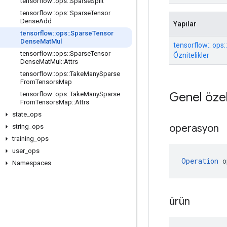
tensorflow
::
ops
::
Sparse
Split
tensorflow
::
ops
::
Sparse
Tensor
Dense
Add
Yapılar
tensorflow
::
ops
::
Sparse
Tensor
Dense
Mat
Mul
tensorflow:: op
tensorflow
::
ops
::
Sparse
Tensor
Öznitelikler
Dense
Mat
Mul
::
Attrs
tensorflow
::
ops
::
Take
Many
Sparse
From
Tensors
Map
Genel özel
tensorflow
::
ops
::
Take
Many
Sparse
From
Tensors
Map
::
Attrs
state
_
ops
operasyon
string
_
ops
training
_
ops
user
_
ops
Operation
 o
Namespaces
ürün