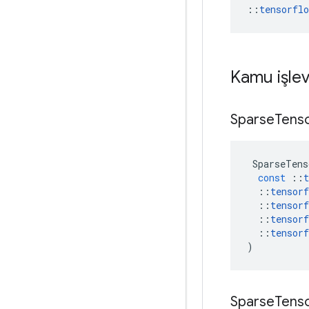
::
tensorfl
Kamu işlev
Sparse
Tens
SparseTens
const
::
t
::
tensorf
::
tensorf
::
tensorf
::
tensorf
)
Sparse
Tens