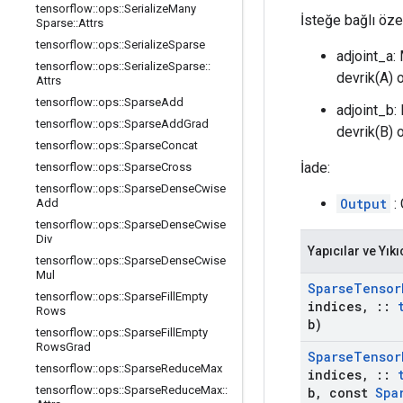
tensorflow
::
ops
::
Serialize
Many
İsteğe bağlı özel
Sparse
::
Attrs
tensorflow
::
ops
::
Serialize
Sparse
adjoint_a: 
tensorflow
::
ops
::
Serialize
Sparse
::
devrik(A) o
Attrs
tensorflow
::
ops
::
Sparse
Add
adjoint_b: 
tensorflow
::
ops
::
Sparse
Add
Grad
devrik(B) o
tensorflow
::
ops
::
Sparse
Concat
İade:
tensorflow
::
ops
::
Sparse
Cross
tensorflow
::
ops
::
Sparse
Dense
Cwise
Output
:
Add
tensorflow
::
ops
::
Sparse
Dense
Cwise
Div
Yapıcılar ve Yıkı
tensorflow
::
ops
::
Sparse
Dense
Cwise
Mul
Sparse
Tensor
tensorflow
::
ops
::
Sparse
Fill
Empty
indices
,
::
Rows
b)
tensorflow
::
ops
::
Sparse
Fill
Empty
Rows
Grad
Sparse
Tensor
tensorflow
::
ops
::
Sparse
Reduce
Max
indices
,
::
tensorflow
::
ops
::
Sparse
Reduce
Max
::
b
,
const
Spa