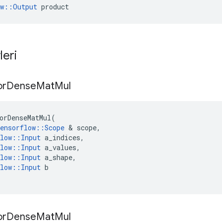
ow::Output
 product
leri
or
Dense
Mat
Mul
orDenseMatMul
(
ensorflow
::
Scope
&
scope
,
low
::
Input
a_indices
,
low
::
Input
a_values
,
low
::
Input
a_shape
,
low
::
Input
b
or
Dense
Mat
Mul