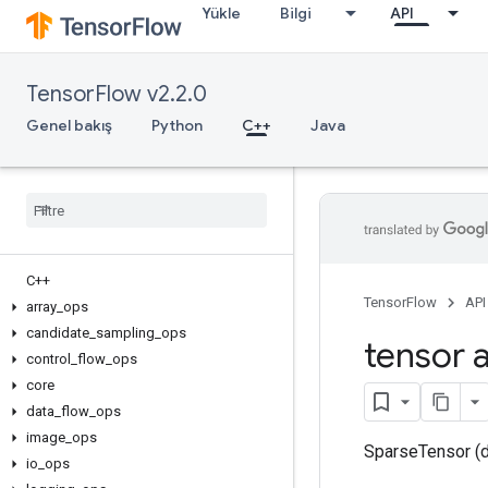
Yükle
Bilgi
API
TensorFlow v2.2.0
Genel bakış
Python
C++
Java
C++
TensorFlow
API
array
_
ops
candidate
_
sampling
_
ops
tensor a
control
_
flow
_
ops
core
data
_
flow
_
ops
image
_
ops
SparseTensor (de
io
_
ops