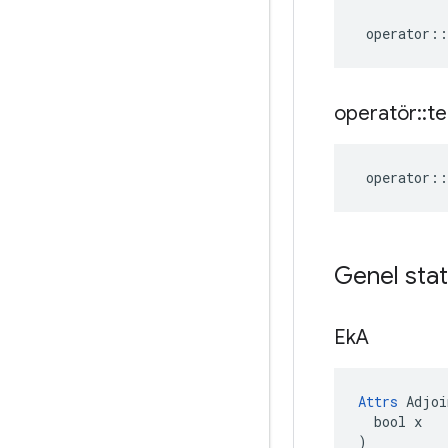
operator
::
operatör
::
te
operator
::
Genel stat
Ek
A
Attrs
 Adjoi
  bool x

)