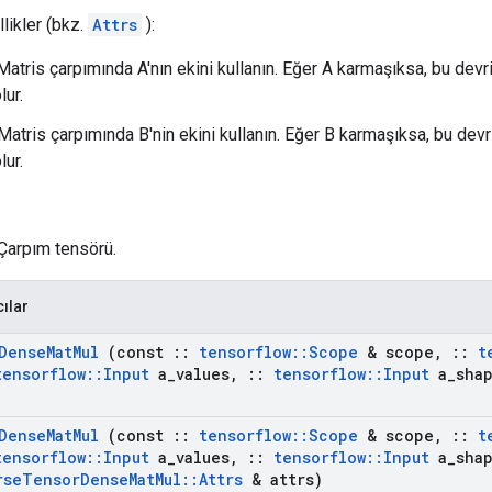
likler (bkz.
Attrs
):
Matris çarpımında A'nın ekini kullanın. Eğer A karmaşıksa, bu devri
lur.
Matris çarpımında B'nin ekini kullanın. Eğer B karmaşıksa, bu devri
lur.
 Çarpım tensörü.
cılar
Dense
Mat
Mul
(const
::
tensorflow
::
Scope
& scope
,
::
t
tensorflow
::
Input
a
_
values
,
::
tensorflow
::
Input
a
_
sha
Dense
Mat
Mul
(const
::
tensorflow
::
Scope
& scope
,
::
t
tensorflow
::
Input
a
_
values
,
::
tensorflow
::
Input
a
_
sha
rse
Tensor
Dense
Mat
Mul
::
Attrs
& attrs)