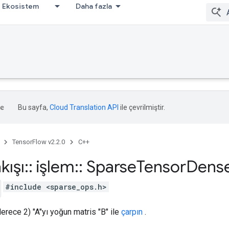
Ekosistem
Daha fazla
Bu sayfa,
Cloud Translation API
ile çevrilmiştir.
TensorFlow v2.2.0
C++
kışı
::
işlem
::
Sparse
Tensor
Dens
#include <sparse_ops.h>
rece 2) "A"yı yoğun matris "B" ile
çarpın
.