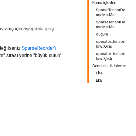
Kamu işlevleri
SparseTensorDe
nseMatMul
SparseTensorDe
nseMatMul
vranış için aşağıdaki giriş
düğüm
operatör::tensorf
low::Giriş
 değilseniz
SparseReorder'ı
operatör::tensorf
tır" sırası yerine "büyük sütun"
low::Çıktı
Genel statik işlevler
EkA
EkB