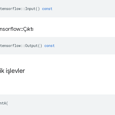
tensorflow
::
Input
()
const
nsorflow
::
Çıktı
tensorflow
::
Output
()
const
ik işlevler
ntA(
