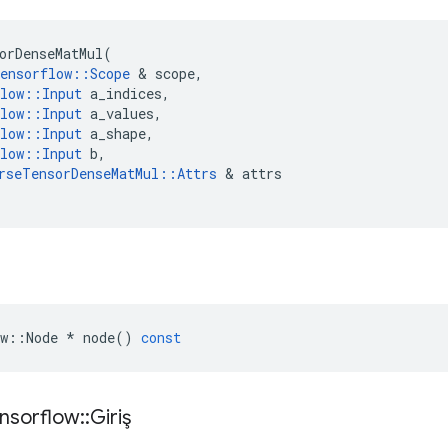
orDenseMatMul
(
ensorflow
::
Scope
&
scope
,
low
::
Input
a_indices
,
low
::
Input
a_values
,
low
::
Input
a_shape
,
low
::
Input
b
,
rseTensorDenseMatMul
::
Attrs
&
attrs
w
::
Node
*
node
()
const
nsorflow
::
Giriş