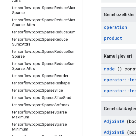
Attrs
tensorflow
::
ops
::
Sparse
Reduce
Max
Sparse
Genel özellikler
tensorflow
::
ops
::
Sparse
Reduce
Max
Sparse
::
Attrs
operation
tensorflow
::
ops
::
Sparse
Reduce
Sum
product
tensorflow
::
ops
::
Sparse
Reduce
Sum
::
Attrs
tensorflow
::
ops
::
Sparse
Reduce
Sum
Kamu işlevleri
Sparse
tensorflow
::
ops
::
Sparse
Reduce
Sum
node
() cons
Sparse
::
Attrs
tensorflow
::
ops
::
Sparse
Reorder
operator
::
te
tensorflow
::
ops
::
Sparse
Reshape
operator
::
te
tensorflow
::
ops
::
Sparse
Slice
tensorflow
::
ops
::
Sparse
Slice
Grad
tensorflow
::
ops
::
Sparse
Softmax
Genel statik işle
tensorflow
::
ops
::
Sparse
Sparse
Maximum
Adjoint
A
(boo
tensorflow
::
ops
::
Sparse
Sparse
Minimum
Adjoint
B
(boo