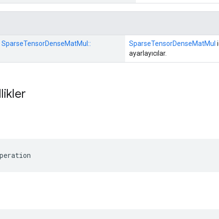
s:: SparseTensorDenseMatMul::
SparseTensorDenseMatMul
i
ayarlayıcılar.
likler
peration