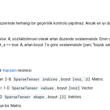
üzerinde herhangi bir geçerlilik kontrolü yapılmaz. Ancak en iyi da
false: A, sözlükbilimsel olarak artan düzende sıralanmalıdır. Emin
int_a == true: A, artan boyut 1'e göre sıralanmalıdır (yani, "büyük sa
ir
Kapsam
nesnesi
er: 2-B.
SparseTensor
indices
, boyut
[nnz, 2]
Matris.
i: 1-D.
SparseTensor
values
, boyut
[nnz]
Vector.
-D.
SparseTensor
shape
, boyut
[2]
Vektörü.
un bir Matrix.