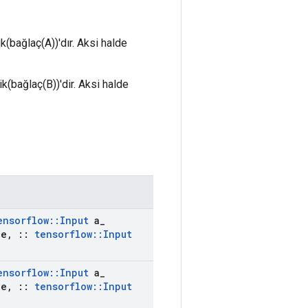
k(bağlaç(A))'dır. Aksi halde
k(bağlaç(B))'dir. Aksi halde
ensorflow
::
Input
a
_
pe
,
::
tensorflow
::
Input
ensorflow
::
Input
a
_
pe
,
::
tensorflow
::
Input