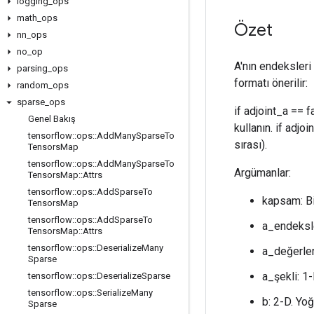
logging
_
ops
math
_
ops
Özet
nn
_
ops
no
_
op
A'nın endeksleri 
parsing
_
ops
formatı önerilir:
random
_
ops
sparse
_
ops
if adjoint_a == 
Genel Bakış
kullanın. if adjo
tensorflow
::
ops
::
Add
Many
Sparse
To
sırası).
Tensors
Map
tensorflow
::
ops
::
Add
Many
Sparse
To
Argümanlar:
Tensors
Map
::
Attrs
tensorflow
::
ops
::
Add
Sparse
To
kapsam: B
Tensors
Map
tensorflow
::
ops
::
Add
Sparse
To
a_endeksl
Tensors
Map
::
Attrs
tensorflow
::
ops
::
Deserialize
Many
a_değerler
Sparse
a_şekli: 1
tensorflow
::
ops
::
Deserialize
Sparse
tensorflow
::
ops
::
Serialize
Many
b: 2-D. Yoğ
Sparse