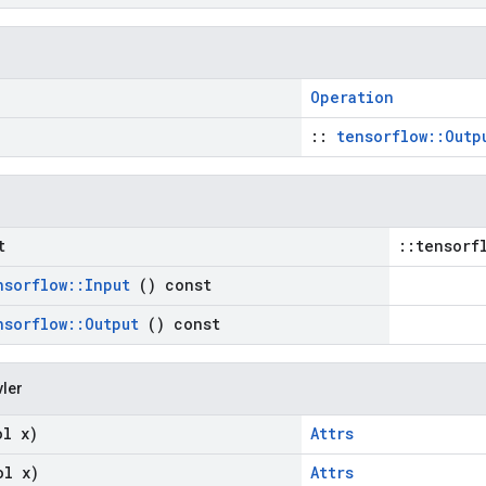
Operation
::
tensorflow::Outp
t
::tensorf
nsorflow
::
Input
() const
nsorflow
::
Output
() const
vler
l x)
Attrs
l x)
Attrs