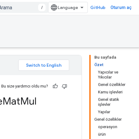
/
GitHub
Oturum aç
Bu sayfada
Özet
Yapıcılar ve
Yıkıcılar
Genel özellikler
Bu size yardımcı oldu mu?
Kamu işlevleri
e
Mat
Mul
Genel statik
işlevler
Yapılar
Genel özellikler
operasyon
ürün