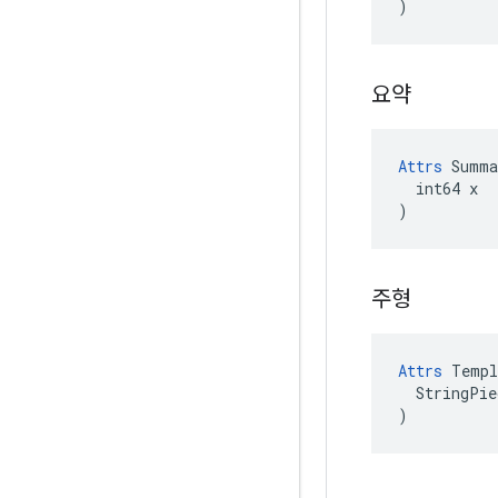
)
요약
Attrs
 Summa
  int64 x

)
주형
Attrs
 Templ
  StringPie
)