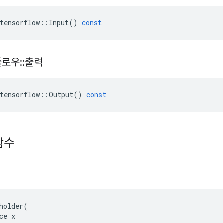
tensorflow
::
Input
()
const
플로우
::
출력
tensorflow
::
Output
()
const
함수
holder(

ce x
