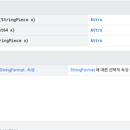
String
Piece x)
Attrs
t64 x)
Attrs
ring
Piece x)
Attrs
StringFormat:: 속성
StringFormat
에 대한 선택적 속성