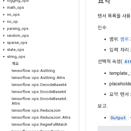
요약
logging
_
ops
math
_
ops
nn
_
ops
텐서 목록을 사용
no
_
op
인수:
parsing
_
ops
random
_
ops
범위:
범위
sparse
_
ops
입력: 자리
state
_
ops
string
_
ops
선택적 속성(
At
개요
tensorflow
::
ops
::
As
String
templa
tensorflow
::
ops
::
As
String
::
Attrs
placeh
tensorflow
::
ops
::
Decode
Base64
tensorflow
::
ops
::
Encode
Base64
요약: 텐서
tensorflow
::
ops
::
Encode
Base64
::
Attrs
보고:
tensorflow
::
ops
::
Reduce
Join
Output
:
tensorflow
::
ops
::
Reduce
Join
::
Attrs
tensorflow
::
ops
::
Regex
Full
Match