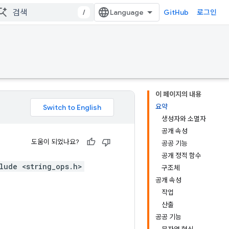
/
GitHub
로그인
이 페이지의 내용
요약
생성자와 소멸자
공개 속성
도움이 되었나요?
공공 기능
공개 정적 함수
lude <string_ops.h>
구조체
공개 속성
작업
산출
공공 기능