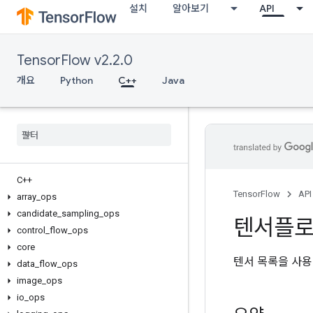
설치
알아보기
API
TensorFlow v2.2.0
개요
Python
C++
Java
C++
TensorFlow
API
array
_
ops
candidate
_
sampling
_
ops
텐서플
control
_
flow
_
ops
core
텐서 목록을 사용
data
_
flow
_
ops
image
_
ops
io
_
ops