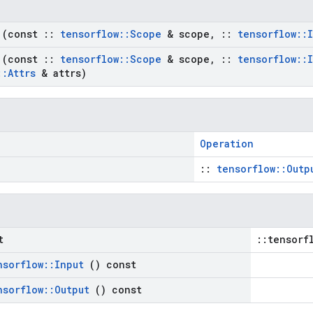
(const
::
tensorflow
::
Scope
& scope
,
::
tensorflow
::
(const
::
tensorflow
::
Scope
& scope
,
::
tensorflow
::
::
Attrs
& attrs)
Operation
::
tensorflow::Outp
t
::tensorf
nsorflow
::
Input
() const
nsorflow
::
Output
() const