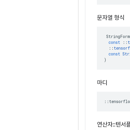
문자열 형식
StringForm
const
::
t
::
tensorf
const
Str
)
마디
::
tensorflo
연산자
::
텐서