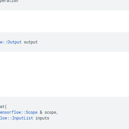
peration
ow::Output
 output
at
(
ensorflow
::
Scope
&
scope
,
low
::
InputList
inputs