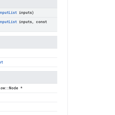
Input
List
inputs)
Input
List
inputs
,
const
ut
low::Node *