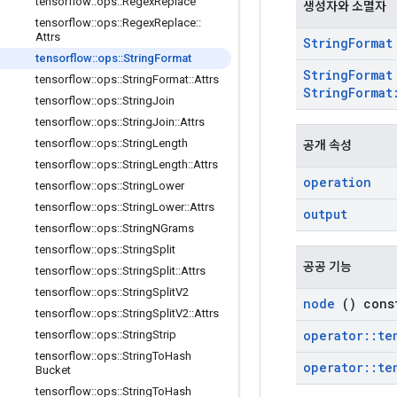
tensorflow
::
ops
::
Regex
Replace
생성자와 소멸자
tensorflow
::
ops
::
Regex
Replace
::
Attrs
String
Format
tensorflow
::
ops
::
String
Format
String
Format
tensorflow
::
ops
::
String
Format
::
Attrs
String
Format
tensorflow
::
ops
::
String
Join
tensorflow
::
ops
::
String
Join
::
Attrs
tensorflow
::
ops
::
String
Length
공개 속성
tensorflow
::
ops
::
String
Length
::
Attrs
operation
tensorflow
::
ops
::
String
Lower
tensorflow
::
ops
::
String
Lower
::
Attrs
output
tensorflow
::
ops
::
String
NGrams
tensorflow
::
ops
::
String
Split
공공 기능
tensorflow
::
ops
::
String
Split
::
Attrs
tensorflow
::
ops
::
String
Split
V2
node
() cons
tensorflow
::
ops
::
String
Split
V2
::
Attrs
operator
::
te
tensorflow
::
ops
::
String
Strip
tensorflow
::
ops
::
String
To
Hash
operator
::
te
Bucket
tensorflow
::
ops
::
String
To
Hash