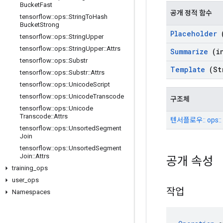
Bucket
Fast
공개 정적 함수
tensorflow
::
ops
::
String
To
Hash
Bucket
Strong
Placeholder
(
tensorflow
::
ops
::
String
Upper
tensorflow
::
ops
::
String
Upper
::
Attrs
Summarize
(in
tensorflow
::
ops
::
Substr
Template
(St
tensorflow
::
ops
::
Substr
::
Attrs
tensorflow
::
ops
::
Unicode
Script
tensorflow
::
ops
::
Unicode
Transcode
구조체
tensorflow
::
ops
::
Unicode
Transcode
::
Attrs
텐서플로우:: ops:: 
tensorflow
::
ops
::
Unsorted
Segment
Join
tensorflow
::
ops
::
Unsorted
Segment
Join
::
Attrs
공개 속성
training
_
ops
user
_
ops
작업
Namespaces