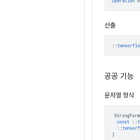
Operation
 o
산출
::
tensorfl
공공 기능
문자열 형식
StringForm
const
::
t
::
tensorf
)