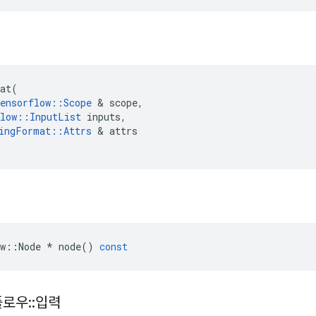
at
(
ensorflow
::
Scope
&
scope
,
low
::
InputList
inputs
,
ingFormat
::
Attrs
&
attrs
w
::
Node
*
node
()
const
플로우
::
입력