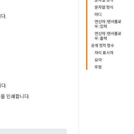
문자열 형식
문자열 형식
마디
다.
연산자::텐서플로
우::입력
연산자::텐서플로
우::출력
공개 정적 함수
자리 표시자
요약
주형
니다.
목을 인쇄합니다.