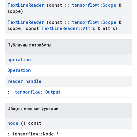
Text
Line
Reader
(const
::
tensorflow
::
Scope
&
scope)
Text
Line
Reader
(const
::
tensorflow
::
Scope
&
scope
,
const
Text
Line
Reader
::
Attrs
& attrs)
Публичные атрибуты
operation
Operation
reader
_
handle
::
tensorflow::Output
Общественные функции
node
() const
::tensorflow::Node *