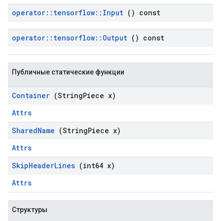
operator
::
tensorflow
::
Input
() const
operator
::
tensorflow
::
Output
() const
Публичные статические функции
Container
(String
Piece x)
Attrs
Shared
Name
(String
Piece x)
Attrs
Skip
Header
Lines
(int64 x)
Attrs
Структуры