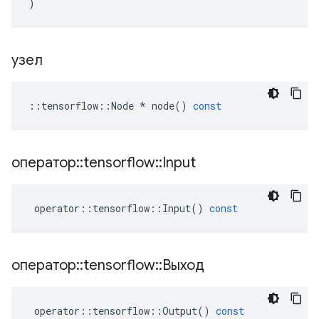
)
узел
::
tensorflow
::
Node
*
node
()
const
оператор
::
tensorflow
::
Input
operator
::
tensorflow
::
Input
()
const
оператор
::
tensorflow
::
Выход
operator
::
tensorflow
::
Output
()
const