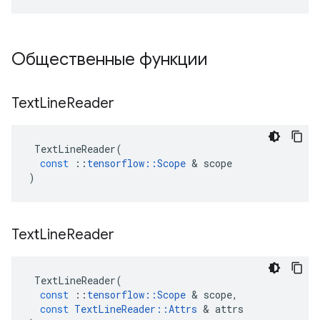
Общественные функции
Text
Line
Reader
TextLineReader
(
const
::
tensorflow
::
Scope
&
scope
)
Text
Line
Reader
TextLineReader
(
const
::
tensorflow
::
Scope
&
scope
,
const
TextLineReader
::
Attrs
&
attrs