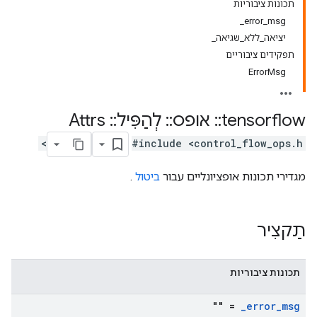
תכונות ציבוריות
error_msg_
יציאה_ללא_שגיאה_
תפקידים ציבוריים
ErrorMsg
tensorflow
::
אופס
::
לְהַפִּיל
::
Attrs
#include <control_flow_ops.h>
מגדירי תכונות אופציונליים עבור
ביטול
.
תַקצִיר
תכונות ציבוריות
= ""
_
error
_
msg