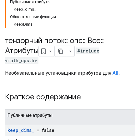
Публичные атрибуты
Keep_dims_
Общественные функции
KeepDims
тензорный поток
::
опс
::
Все
::
Атрибуты
#include
<math_ops.h>
Необязательные установщики атрибутов для
All
.
Краткое содержание
Публичные атрибуты
keep
_
dims
_
= false