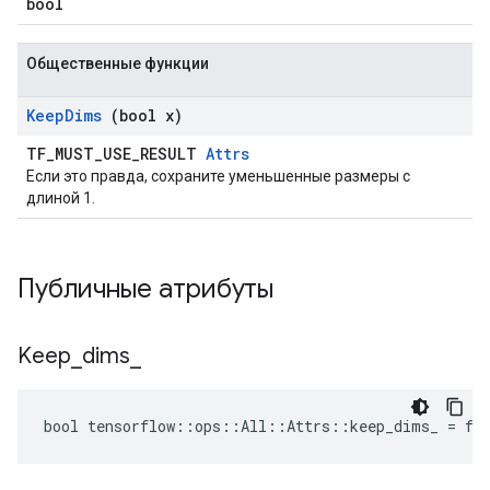
bool
Общественные функции
Keep
Dims
(bool x)
TF_MUST_USE_RESULT
Attrs
Если это правда, сохраните уменьшенные размеры с
длиной 1.
Публичные атрибуты
Keep
_
dims
_
bool tensorflow::ops::All::Attrs::keep_dims_ = fa