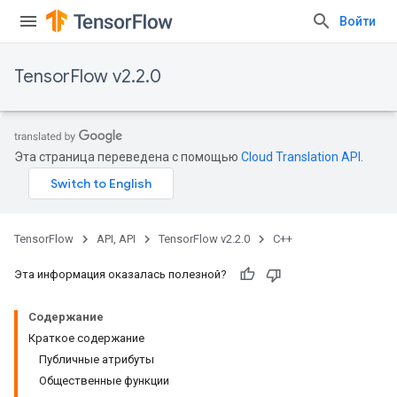
Войти
TensorFlow v2.2.0
Эта страница переведена с помощью
Cloud Translation API
.
TensorFlow
API, API
TensorFlow v2.2.0
C++
Эта информация оказалась полезной?
Содержание
Краткое содержание
Публичные атрибуты
Общественные функции