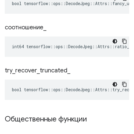
bool tensorflow::ops::DecodeJpeg::Attrs::fancy_ups
соотношение
_
int64 tensorflow::ops::DecodeJpeg::Attrs::ratio_ =
try
_
recover
_
truncated
_
bool tensorflow::ops::DecodeJpeg::Attrs::try_recov
Общественные функции