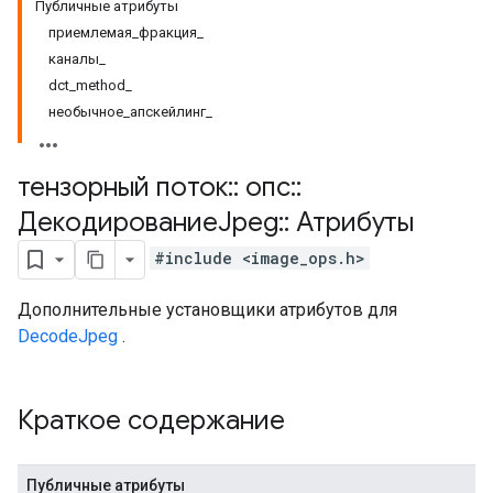
Публичные атрибуты
приемлемая_фракция_
каналы_
dct_method_
необычное_апскейлинг_
тензорный поток
::
опс
::
ДекодированиеJpeg
::
Атрибуты
#include <image_ops.h>
Дополнительные установщики атрибутов для
DecodeJpeg
.
Краткое содержание
Публичные атрибуты