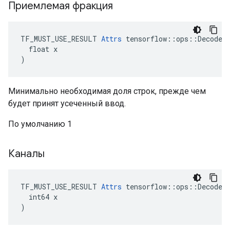
Приемлемая фракция
TF_MUST_USE_RESULT 
Attrs
 tensorflow::ops::DecodeJp
  float x

)
Минимально необходимая доля строк, прежде чем
будет принят усеченный ввод.
По умолчанию 1
Каналы
TF_MUST_USE_RESULT 
Attrs
 tensorflow::ops::DecodeJp
  int64 x

)