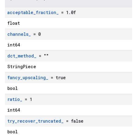
acceptable
_
fraction
_
= 1
.
0f
float
channels
_
= 0
int64
dct
_
method
_
= ""
StringPiece
fancy
_
upscaling
_
= true
bool
ratio
_
= 1
int64
try
_
recover
_
truncated
_
= false
bool