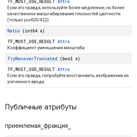
TF_MUST_USE_RESULT
Attrs
Если это правда, используйте более медленное, но более
качественное масштабирование плоскостей цветности
(только yuv420/422).
Ratio
(int64 x)
TF_MUST_USE_RESULT
Attrs
Коэффициент уменьшения масштаба.
Try
Recover
Truncated
(bool x)
TF_MUST_USE_RESULT
Attrs
Если это правда, попробуйте восстановить изображение из
усеченного ввода.
Публичные атрибуты
приемлемая
_
фракция
_