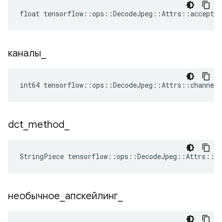
float tensorflow::ops::DecodeJpeg::Attrs::acceptab
каналы
_
int64 tensorflow::ops::DecodeJpeg::Attrs::channels
dct
_
method
_
StringPiece tensorflow::ops::DecodeJpeg::Attrs::d
необычное
_
апскейлинг
_