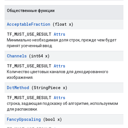
Общественные функции
Acceptable
Fraction
(float x)
TF_MUST_USE_RESULT
Attrs
Минимально необходимая доля строк, прежде чем будет
принят усеченный ввод.
Channels
(int64 x)
TF_MUST_USE_RESULT
Attrs
Количество цветовых каналов для декодированного
изображения.
Dct
Method
(String
Piece x)
TF_MUST_USE_RESULT
Attrs
строка, задающая подсказку об алгоритме, используемом
для распаковки.
Fancy
Upscaling
(bool x)