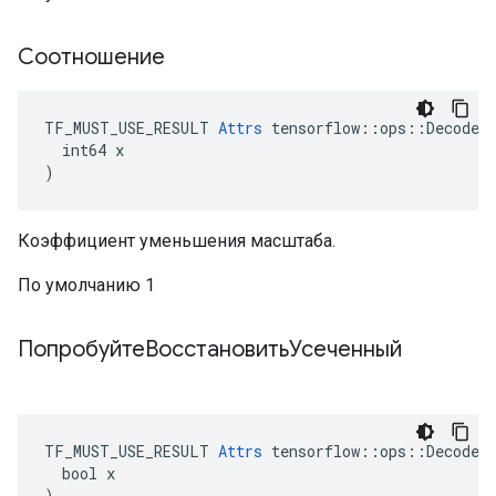
Соотношение
TF_MUST_USE_RESULT 
Attrs
 tensorflow::ops::DecodeJp
  int64 x

)
Коэффициент уменьшения масштаба.
По умолчанию 1
ПопробуйтеВосстановитьУсеченный
TF_MUST_USE_RESULT 
Attrs
 tensorflow::ops::DecodeJp
  bool x

)