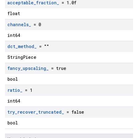
acceptable
_
fraction
_
= 1
.
0f
float
channels
_
= 0
int64
dct
_
method
_
= ""
StringPiece
fancy
_
upscaling
_
= true
bool
ratio
_
= 1
int64
try
_
recover
_
truncated
_
= false
bool