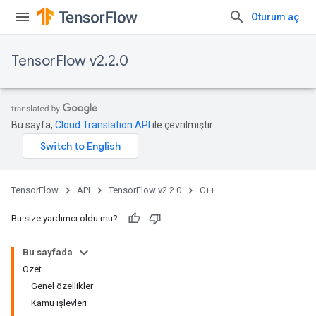
Oturum aç
TensorFlow v2.2.0
Bu sayfa,
Cloud Translation API
ile çevrilmiştir.
TensorFlow
API
TensorFlow v2.2.0
C++
Bu size yardımcı oldu mu?
Bu sayfada
Özet
Genel özellikler
Kamu işlevleri