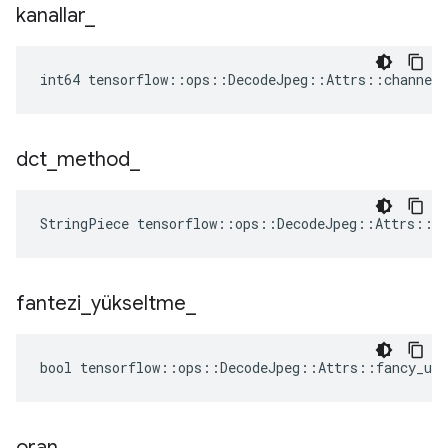
kanallar
_
int64 tensorflow::ops::DecodeJpeg::Attrs::channels
dct
_
method
_
StringPiece tensorflow::ops::DecodeJpeg::Attrs::d
fantezi
_
yükseltme
_
bool tensorflow::ops::DecodeJpeg::Attrs::fancy_ups
oran
_