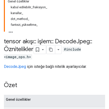
Genel özellikler
kabul edilebilir_fraksiyon_
kanallar_
dct_method_
fantezi_yükseltme_
tensor akışı
::
işlem
::
Decode
Jpeg
::
Öznitelikler
#include
<image_ops.h>
DecodeJpeg
için isteğe bağlı nitelik ayarlayıcılar.
Özet
Genel özellikler