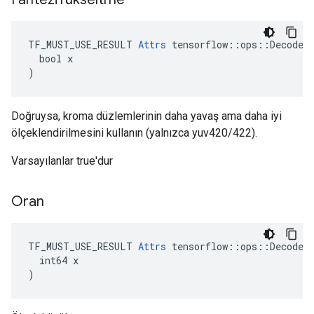
TF_MUST_USE_RESULT 
Attrs
 tensorflow::ops::DecodeJp
  bool x

)
Doğruysa, kroma düzlemlerinin daha yavaş ama daha iyi
ölçeklendirilmesini kullanın (yalnızca yuv420/422).
Varsayılanlar true'dur
Oran
TF_MUST_USE_RESULT 
Attrs
 tensorflow::ops::DecodeJp
  int64 x

)