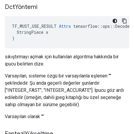
Dct
Yöntemi
TF_MUST_USE_RESULT 
Attrs
 tensorflow::ops::DecodeJp
  StringPiece x

)
sıkıştırmayı açmak için kullanılan algoritma hakkında bir
ipucu belirten dize.
Varsayılan, sisteme özgü bir varsayılanla eşlenen ""
şeklindedir. Şu anda geçerli değerler şunlardır:
["INTEGER_FAST", "INTEGER_ACCURATE"]. İpucu göz ardı
edilebilir (örneğin, dahili jpeg kitaplığı bu özel seçeneğe
sahip olmayan bir sürüme geçebilir).
Varsayılan olarak ""
Fantezi
Yükseltme