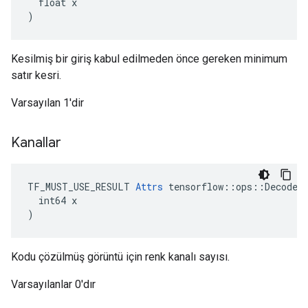
  float x

)
Kesilmiş bir giriş kabul edilmeden önce gereken minimum
satır kesri.
Varsayılan 1'dir
Kanallar
TF_MUST_USE_RESULT 
Attrs
 tensorflow::ops::DecodeJp
  int64 x

)
Kodu çözülmüş görüntü için renk kanalı sayısı.
Varsayılanlar 0'dır