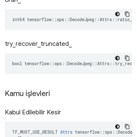
int64 tensorflow::ops::DecodeJpeg::Attrs::ratio_ =
try
_
recover
_
truncated
_
bool tensorflow::ops::DecodeJpeg::Attrs::try_recov
Kamu işlevleri
Kabul Edilebilir Kesir
TF_MUST_USE_RESULT 
Attrs
 tensorflow::ops::DecodeJp