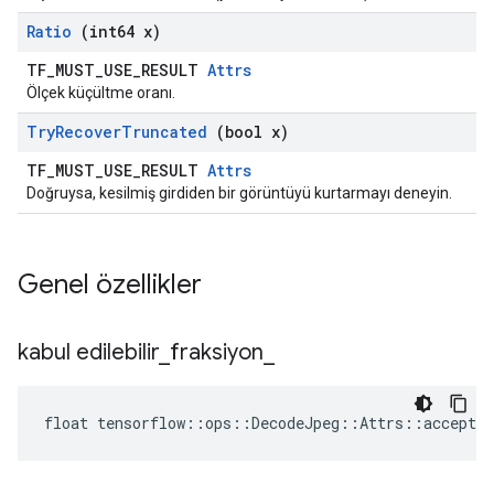
Ratio
(int64 x)
TF_MUST_USE_RESULT
Attrs
Ölçek küçültme oranı.
Try
Recover
Truncated
(bool x)
TF_MUST_USE_RESULT
Attrs
Doğruysa, kesilmiş girdiden bir görüntüyü kurtarmayı deneyin.
Genel özellikler
kabul edilebilir
_
fraksiyon
_
float tensorflow::ops::DecodeJpeg::Attrs::acceptab