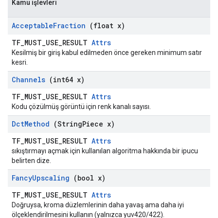
Kamu işlevleri
Acceptable
Fraction
(float x)
TF_MUST_USE_RESULT
Attrs
Kesilmiş bir giriş kabul edilmeden önce gereken minimum satır
kesri.
Channels
(int64 x)
TF_MUST_USE_RESULT
Attrs
Kodu çözülmüş görüntü için renk kanalı sayısı.
Dct
Method
(String
Piece x)
TF_MUST_USE_RESULT
Attrs
sıkıştırmayı açmak için kullanılan algoritma hakkında bir ipucu
belirten dize.
Fancy
Upscaling
(bool x)
TF_MUST_USE_RESULT
Attrs
Doğruysa, kroma düzlemlerinin daha yavaş ama daha iyi
ölçeklendirilmesini kullanın (yalnızca yuv420/422).