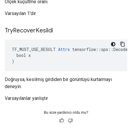
Ölçek küçültme oranı.
Varsayılan 1'dir
Try
Recover
Kesildi
TF_MUST_USE_RESULT 
Attrs
 tensorflow::ops::DecodeJp
  bool x

)
Doğruysa, kesilmiş girdiden bir görüntüyü kurtarmayı
deneyin.
Varsayılanlar yanlıştır
Bu size yardımcı oldu mu?