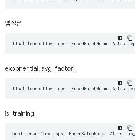
엡실론
_
float tensorflow::ops::FusedBatchNorm::Attrs::epsi
exponential
_
avg
_
factor
_
float tensorflow::ops::FusedBatchNorm::Attrs::expo
is
_
training
_
bool tensorflow::ops::FusedBatchNorm::Attrs::is_tr