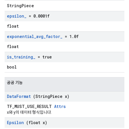
StringPiece
epsilon
_
= 0
.
0001f
float
exponential
_
avg
_
factor
_
= 1
.
0f
float
is
_
training
_
= true
bool
공공 기능
Data
Format
(String
Piece x)
TF_MUST_USE_RESULT
Attrs
x와 y의 데이터 형식입니다.
Epsilon
(float x)