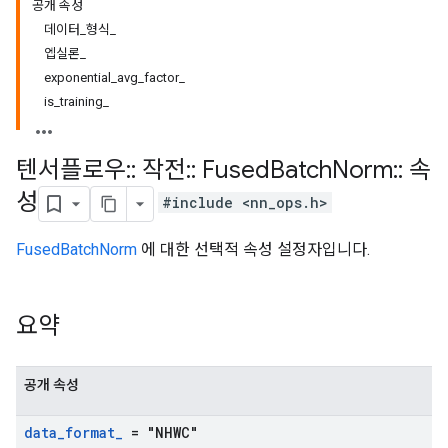
공개 속성
데이터_형식_
엡실론_
exponential_avg_factor_
is_training_
텐서플로우
::
작전
::
Fused
Batch
Norm
::
속
성
#include <nn_ops.h>
FusedBatchNorm
에 대한 선택적 속성 설정자입니다.
요약
공개 속성
data
_
format
_
= "NHWC"