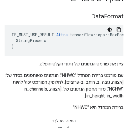
Data
Format
TF_MUST_USE_RESULT 
Attrs
 tensorflow::ops::MaxPoolG
  StringPiece x

)
ציין את פורמט הנתונים של נתוני הקלט והפלט.
עם פורמט ברירת המחדל "NHWC", הנתונים מאוחסנים בסדר של:
[אצווה, גובה_ב, רוחב_ב-ערוצים]. לחלופין, הפורמט יכול להיות
"NCHW", סדר אחסון הנתונים של: [אצווה, in_channels,
in_height, in_width].
ברירת המחדל היא "NHWC"
המידע עזר לך?