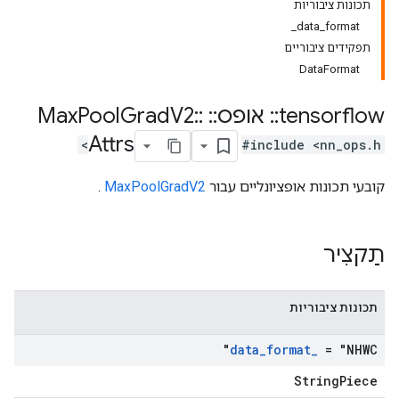
תכונות ציבוריות
data_format_
תפקידים ציבוריים
DataFormat
tensorflow
::
אופס
::
Max
::
V2
Grad
Pool
Attrs
#include <nn_ops.h>
קובעי תכונות אופציונליים עבור
MaxPoolGradV2
.
תַקצִיר
תכונות ציבוריות
data
_
format
_
= "NHWC"
StringPiece