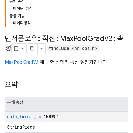
공개 속성
데이터_형식_
공공 기능
데이터형식
텐서플로우
::
작전
::
Max
Pool
Grad
V2
::
속
성
#include <nn_ops.h>
MaxPoolGradV2
에 대한 선택적 속성 설정자입니다.
요약
공개 속성
data
_
format
_
= "NHWC"
StringPiece