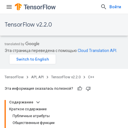
Войти
TensorFlow v2.2.0
Эта страница переведена с помощью
Cloud Translation API
.
TensorFlow
API, API
TensorFlow v2.2.0
C++
Эта информация оказалась полезной?
Содержание
Краткое содержание
Публичные атрибуты
Общественные функции