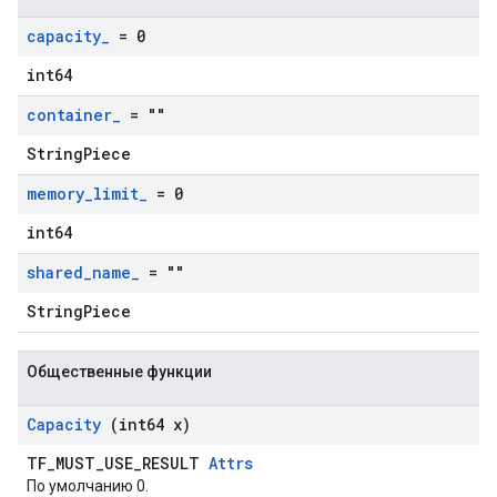
capacity
_
= 0
int64
container
_
= ""
StringPiece
memory
_
limit
_
= 0
int64
shared
_
name
_
= ""
StringPiece
Общественные функции
Capacity
(int64 x)
TF_MUST_USE_RESULT
Attrs
По умолчанию 0.