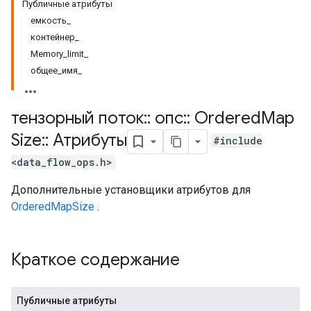
Публичные атрибуты
емкость_
контейнер_
Memory_limit_
общее_имя_
тензорный поток
::
опс
::
Ordered
Map
Size
::
Атрибуты
#include
<data_flow_ops.h>
Дополнительные установщики атрибутов для
OrderedMapSize
.
Краткое содержание
Публичные атрибуты