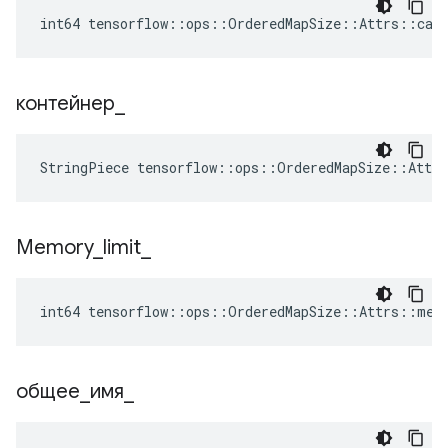
int64 tensorflow::ops::OrderedMapSize::Attrs::capa
контейнер
_
StringPiece tensorflow::ops::OrderedMapSize::Attr
Memory
_
limit
_
int64 tensorflow::ops::OrderedMapSize::Attrs::mem
общее
_
имя
_