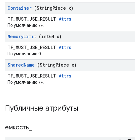
Container
(String
Piece x)
TF_MUST_USE_RESULT
Attrs
По умолчанию «».
Memory
Limit
(int64 x)
TF_MUST_USE_RESULT
Attrs
По умолчанию 0.
Shared
Name
(String
Piece x)
TF_MUST_USE_RESULT
Attrs
По умолчанию «».
Публичные атрибуты
емкость
_