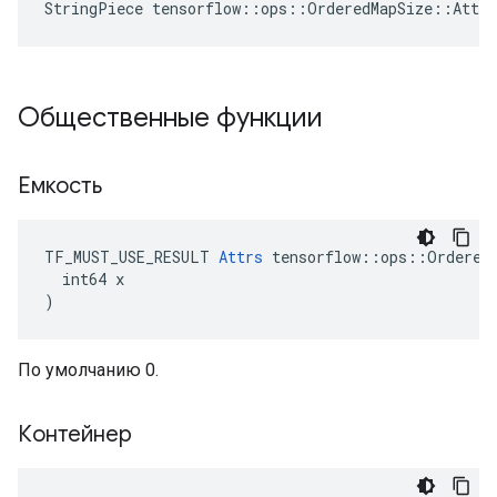
StringPiece tensorflow::ops::OrderedMapSize::Attr
Общественные функции
Емкость
TF_MUST_USE_RESULT 
Attrs
 tensorflow::ops::OrderedM
  int64 x

)
По умолчанию 0.
Контейнер