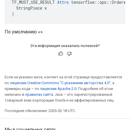
TF_MUST_USE_RESULT 
Attrs
 tensorflow::ops::OrderedM
  StringPiece x

)
По умолчанию «».
Эта информация оказалась полезной?
Если не указано иное, контент на этой странице предоставляется
по
лицензии Creative Commons "С указанием авторства 4.0"
, а
примеры кода – по
лицензии Apache 2.0
. Подробнее об этом
написано в
правилах сайта
. Java – это зарегистрированный
товарный знак корпорации Oracle и ее аффилированных лиц.
Последнее обновление: 2026-02-18 UTC.
Мы в социальных сетях