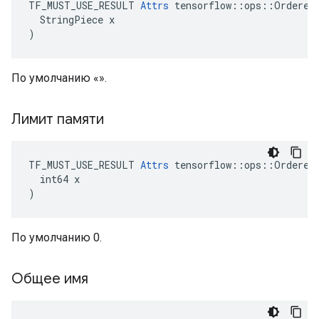
TF_MUST_USE_RESULT 
Attrs
 tensorflow::ops::OrderedM
  StringPiece x

)
По умолчанию «».
Лимит памяти
TF_MUST_USE_RESULT 
Attrs
 tensorflow::ops::OrderedM
  int64 x

)
По умолчанию 0.
Общее имя