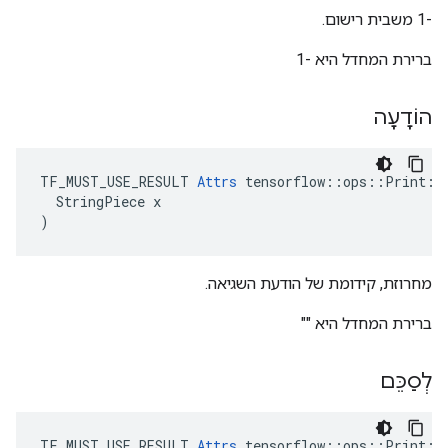
-1 משבית רישום.
ברירת המחדל היא -1
הוֹדָעָה
TF_MUST_USE_RESULT 
Attrs
 tensorflow::ops::Print::A
  StringPiece x

)
מחרוזת, קידומת של הודעת השגיאה.
ברירת המחדל היא ""
לְסַכֵּם
TF_MUST_USE_RESULT 
Attrs
 tensorflow::ops::Print::A