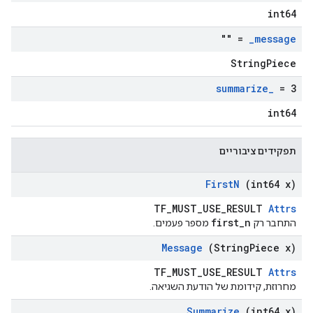
int64
= ""
_
message
StringPiece
summarize
_
= 3
int64
תפקידים ציבוריים
First
N
(int64 x)
TF_MUST_USE_RESULT
Attrs
first_n
התחבר רק
מספר פעמים.
Message
(String
Piece x)
TF_MUST_USE_RESULT
Attrs
מחרוזת, קידומת של הודעת השגיאה.
Summarize
(int64 x)