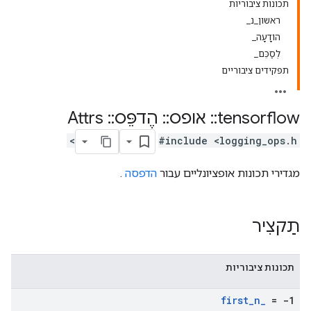
תכונות ציבוריות
ראשון_נ_
הוֹדָעָה_
לְסַכֵּם_
תפקידים ציבוריים
tensorflow
::
אופס
::
הֶדפֵּס
::
Attrs
#include <logging_ops.h>
מגדירי תכונות אופציונליים עבור
הדפסה
.
תַקצִיר
תכונות ציבוריות
first
_
n
_
= -1