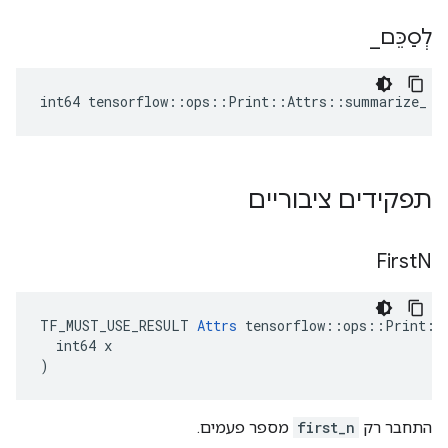
לְסַכֵּם
_
int64 tensorflow::ops::Print::Attrs::summarize_ =
תפקידים ציבוריים
First
N
TF_MUST_USE_RESULT 
Attrs
 tensorflow::ops::Print::A
  int64 x

)
התחבר רק
first_n
מספר פעמים.