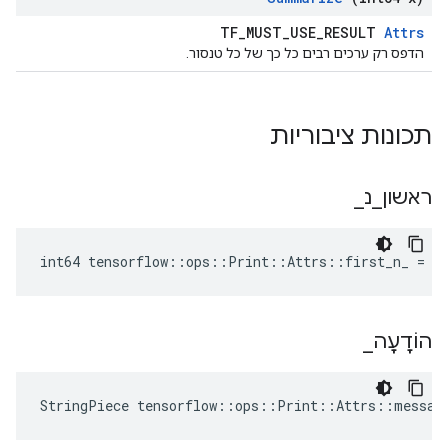
TF_MUST_USE_RESULT
Attrs
הדפס רק ערכים רבים כל כך של כל טנסור.
תכונות ציבוריות
ראשון
_
נ
_
int64 tensorflow::ops::Print::Attrs::first_n_ = -
הוֹדָעָה
_
StringPiece tensorflow::ops::Print::Attrs::messag