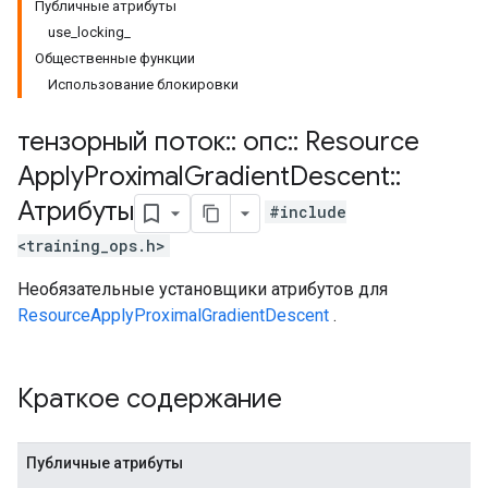
Публичные атрибуты
use_locking_
Общественные функции
Использование блокировки
тензорный поток
::
опс
::
Resource
Apply
Proximal
Gradient
Descent
::
Атрибуты
#include
<training_ops.h>
Необязательные установщики атрибутов для
ResourceApplyProximalGradientDescent
.
Краткое содержание
Публичные атрибуты