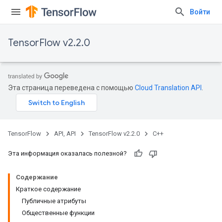
Войти
TensorFlow v2.2.0
Эта страница переведена с помощью
Cloud Translation API
.
TensorFlow
API, API
TensorFlow v2.2.0
C++
Эта информация оказалась полезной?
Содержание
Краткое содержание
Публичные атрибуты
Общественные функции