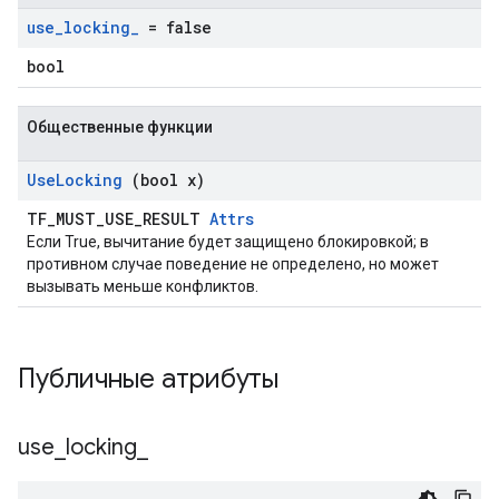
use
_
locking
_
= false
bool
Общественные функции
Use
Locking
(bool x)
TF_MUST_USE_RESULT
Attrs
Если True, вычитание будет защищено блокировкой; в
противном случае поведение не определено, но может
вызывать меньше конфликтов.
Публичные атрибуты
use
_
locking
_