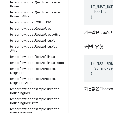
tensorflow
::
ops
::
Quantized
Resize
TF_MUST_US
Bilinear
  bool x

tensorflow
::
ops
::
Quantized
Resize
)
Bilinear
::
Attrs
tensorflow
::
ops
::
RGBTo
HSV
tensorflow
::
ops
::
Resize
Area
기본값은 true입
tensorflow
::
ops
::
Resize
Area
::
Attrs
tensorflow
::
ops
::
Resize
Bicubic
커널 유형
tensorflow
::
ops
::
Resize
Bicubic
::
Attrs
tensorflow
::
ops
::
Resize
Bilinear
TF_MUST_US
tensorflow
::
ops
::
Resize
Bilinear
::
Attrs
  StringPie
tensorflow
::
ops
::
Resize
Nearest
)
Neighbor
tensorflow
::
ops
::
Resize
Nearest
Neighbor
::
Attrs
기본값은 "lancz
tensorflow
::
ops
::
Sample
Distorted
Bounding
Box
tensorflow
::
ops
::
Sample
Distorted
Bounding
Box
::
Attrs
tensorflow
::
ops
::
Sample
Distorted