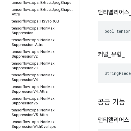
tensorflow
::
ops
::
Extract
Jpeg
Shape
tensorflow
::
ops
::
Extract
Jpeg
Shape
::
앤티앨리어스
Attrs
tensorflow
::
ops
::
HSVTo
RGB
tensorflow
::
ops
::
Non
Max
bool tensor
Suppression
tensorflow
::
ops
::
Non
Max
Suppression
::
Attrs
tensorflow
::
ops
::
Non
Max
커널
_
유형
_
Suppression
V2
tensorflow
::
ops
::
Non
Max
Suppression
V3
StringPiece
tensorflow
::
ops
::
Non
Max
Suppression
V4
tensorflow
::
ops
::
Non
Max
Suppression
V4
::
Attrs
tensorflow
::
ops
::
Non
Max
공공 기능
Suppression
V5
tensorflow
::
ops
::
Non
Max
Suppression
V5
::
Attrs
앤티앨리어스
tensorflow
::
ops
::
Non
Max
Suppression
With
Overlaps