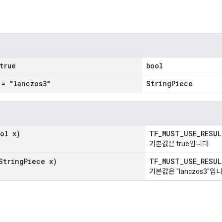
true
bool
= "lanczos3"
StringPiece
ol x)
TF_MUST_USE_RESU
기본값은 true입니다.
String
Piece x)
TF_MUST_USE_RESU
기본값은 "lanczos3"입니