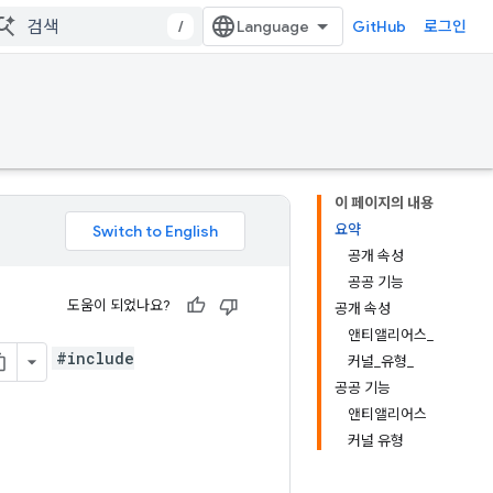
/
GitHub
로그인
이 페이지의 내용
요약
공개 속성
공공 기능
도움이 되었나요?
공개 속성
앤티앨리어스_
#include
커널_유형_
공공 기능
앤티앨리어스
커널 유형