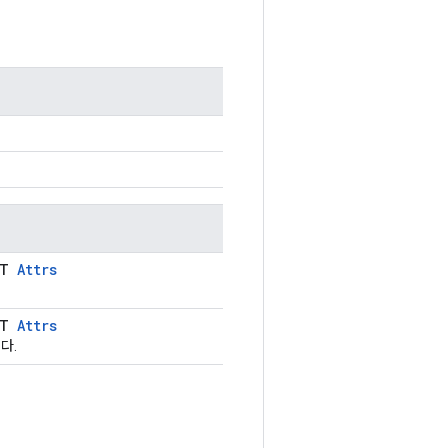
LT
Attrs
LT
Attrs
다.