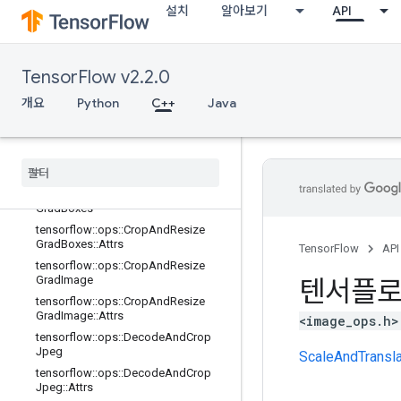
tensorflow::ops::AdjustContrast
설치
알아보기
API
tensorflow::ops::AdjustHue
tensorflow::ops::AdjustSaturation
tensorflow::ops::CombinedNonMax
TensorFlow v2.2.0
Suppression
tensorflow::ops::CombinedNonMax
개요
Python
C++
Java
Suppression::Attrs
tensorflow
::
ops
::
Crop
And
Resize
tensorflow
::
ops
::
Crop
And
Resize
::
Attrs
tensorflow
::
ops
::
Crop
And
Resize
Grad
Boxes
tensorflow
::
ops
::
Crop
And
Resize
Grad
Boxes
::
Attrs
TensorFlow
API
tensorflow
::
ops
::
Crop
And
Resize
Grad
Image
텐서플
tensorflow
::
ops
::
Crop
And
Resize
Grad
Image
::
Attrs
<image_ops.h>
tensorflow
::
ops
::
Decode
And
Crop
Jpeg
ScaleAndTransl
tensorflow
::
ops
::
Decode
And
Crop
Jpeg
::
Attrs