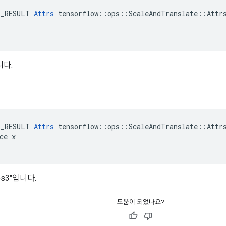
E_RESULT 
Attrs
 tensorflow::ops::ScaleAndTranslate::Attrs
니다.
E_RESULT 
Attrs
 tensorflow::ops::ScaleAndTranslate::Attrs
ce x

os3"입니다.
도움이 되었나요?