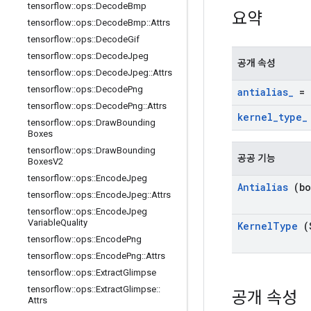
tensorflow
::
ops
::
Decode
Bmp
요약
tensorflow
::
ops
::
Decode
Bmp
::
Attrs
tensorflow
::
ops
::
Decode
Gif
tensorflow
::
ops
::
Decode
Jpeg
공개 속성
tensorflow
::
ops
::
Decode
Jpeg
::
Attrs
tensorflow
::
ops
::
Decode
Png
antialias
_
= 
tensorflow
::
ops
::
Decode
Png
::
Attrs
kernel
_
type
_
tensorflow
::
ops
::
Draw
Bounding
Boxes
tensorflow
::
ops
::
Draw
Bounding
공공 기능
Boxes
V2
tensorflow
::
ops
::
Encode
Jpeg
Antialias
(bo
tensorflow
::
ops
::
Encode
Jpeg
::
Attrs
tensorflow
::
ops
::
Encode
Jpeg
Variable
Quality
Kernel
Type
(
tensorflow
::
ops
::
Encode
Png
tensorflow
::
ops
::
Encode
Png
::
Attrs
tensorflow
::
ops
::
Extract
Glimpse
tensorflow
::
ops
::
Extract
Glimpse
::
공개 속성
Attrs