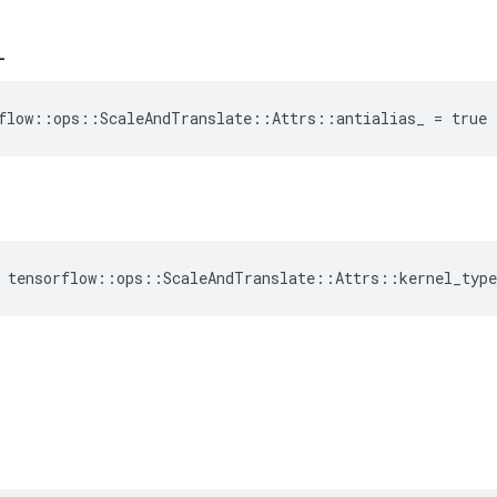
_
flow::ops::ScaleAndTranslate::Attrs::antialias_ = true
tensorflow
::
ops
::
ScaleAndTranslate
::
Attrs
::
kernel_type