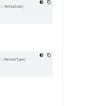
::Antialias(

::KernelType(
