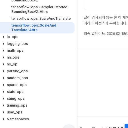
Bounding
Box
V2
tensorflow
::
ops
::
Sample
Distorted
Bounding
Box
V2
::
Attrs
달리 명시되지 않는 한 이 
tensorflow
::
ops
::
Scale
And
Translate
따라 라이선스가 부여됩니다.
tensorflow
::
ops
::
Scale
And
Translate
::
Attrs
최종 업데이트: 2026-02-18(
io
_
ops
logging
_
ops
math
_
ops
nn
_
ops
최신 소식 확인하기
no
_
op
블로그
parsing
_
ops
포럼
random
_
ops
sparse
_
ops
GitHub
state
_
ops
Twitter
string
_
ops
YouTube
training
_
ops
user
_
ops
Namespaces