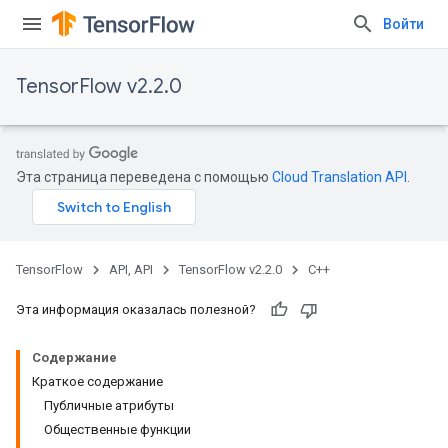
Войти
TensorFlow v2.2.0
Эта страница переведена с помощью
Cloud Translation API
.
TensorFlow
API, API
TensorFlow v2.2.0
C++
Эта информация оказалась полезной?
Содержание
Краткое содержание
Публичные атрибуты
Общественные функции