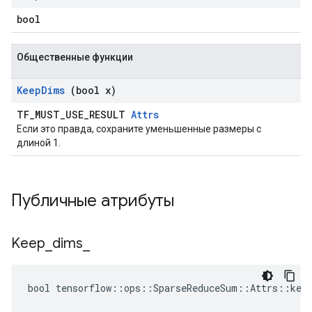
bool
Общественные функции
Keep
Dims
(bool x)
TF_MUST_USE_RESULT
Attrs
Если это правда, сохраните уменьшенные размеры с
длиной 1.
Публичные атрибуты
Keep
_
dims
_
bool tensorflow::ops::SparseReduceSum::Attrs::keep