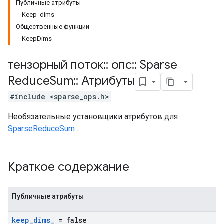
Публичные атрибуты
Keep_dims_
Общественные функции
KeepDims
тензорный поток
::
опс
::
Sparse
Reduce
Sum
::
Атрибуты
#include <sparse_ops.h>
Необязательные установщики атрибутов для
SparseReduceSum
.
Краткое содержание
Публичные атрибуты
keep
_
dims
_
= false