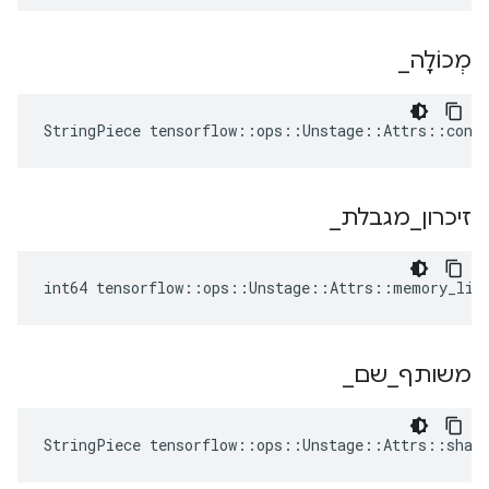
מְכוֹלָה
_
StringPiece tensorflow::ops::Unstage::Attrs::cont
זיכרון
_
מגבלת
_
int64 tensorflow::ops::Unstage::Attrs::memory_lim
משותף
_
שם
_
StringPiece tensorflow::ops::Unstage::Attrs::shar