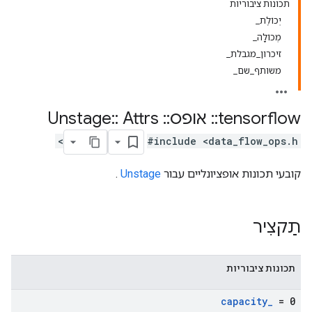
תכונות ציבוריות
יְכוֹלֶת_
מְכוֹלָה_
זיכרון_מגבלת_
משותף_שם_
tensorflow
::
אופס
::
Unstage
Attrs
::
#include <data_flow_ops.h>
קובעי תכונות אופציונליים עבור
Unstage
.
תַקצִיר
תכונות ציבוריות
capacity
_
= 0