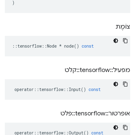
)
צוֹמֶת
::
tensorflow
::
Node
*
node
()
const
מפעיל
::
tensorflow
::
קלט
operator
::
tensorflow
::
Input
()
const
אופרטור
::
tensorflow
::
פלט
operator
::
tensorflow
::
Output
()
const