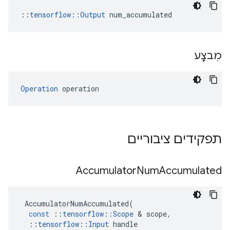
::
tensorflow::Output
 num_accumulated
מִבצָע
Operation
 operation
תפקידים ציבוריים
Accumulator
Num
Accumulated
AccumulatorNumAccumulated
(
const
::
tensorflow
::
Scope
&
scope
,
::
tensorflow
::
Input
handle