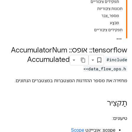
תפקידים ציבוריים
תכונות ציבוריות
מספר_צבר
מִבצָע
תפקידים ציבוריים
tensorflow
::
אופס
::
Accumulator
Num
Accumulated
#include
<data_flow_ops.h>
מחזירה את מספר ההדרגות המצטברות במצטברים הנתונים.
תַקצִיר
טיעונים:
scope: אובייקט
Scope