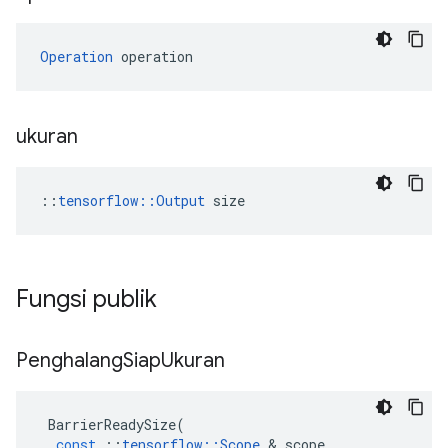
Operation
 operation
ukuran
::
tensorflow::Output
 size
Fungsi publik
Penghalang
Siap
Ukuran
BarrierReadySize
(
const
::
tensorflow
::
Scope
&
scope
,