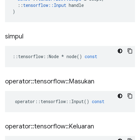
::
tensorflow
::
Input
handle
)
simpul
::
tensorflow
::
Node
*
node
()
const
operator
::
tensorflow
::
Masukan
operator
::
tensorflow
::
Input
()
const
operator
::
tensorflow
::
Keluaran