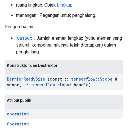
ruang lingkup: Objek
Lingkup
menangani: Pegangan untuk penghalang.
Pengembalian:
Output
: Jumlah elemen lengkap (yaitu elemen yang
seluruh komponen nilainya telah ditetapkan) dalam
penghalang.
Konstruktor dan Destruktor
Barrier
Ready
Size
(const
::
tensorflow
::
Scope
&
scope
,
::
tensorflow
::
Input
handle)
Atribut publik
operation
Operation