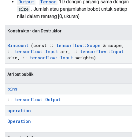
Output
:
Tensor
1D dengan panjang sama dengan
size
. Jumlah atau penjumlahan bobot untuk setiap
nilai dalam rentang [0, ukuran).
Konstruktor dan Destruktor
Bincount
(const
::
tensorflow
::
Scope
& scope
,
::
tensorflow
::
Input
arr
,
::
tensorflow
::
Input
size
,
::
tensorflow
::
Input
weights)
Atribut publik
bins
::
tensorflow::Output
operation
Operation