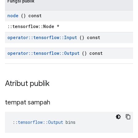
Fungsi publik
node
() const
::tensorflow::Node *
operator
::
tensorflow
::
Input
() const
operator
::
tensorflow
::
Output
() const
Atribut publik
tempat sampah
::
tensorflow::Output
 bins