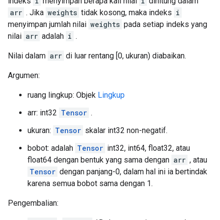
indeks
i
menyimpan berapa kali nilai
i
dihitung dalam
arr
. Jika
weights
tidak kosong, maka indeks
i
menyimpan jumlah nilai
weights
pada setiap indeks yang
nilai
arr
adalah
i
.
Nilai dalam
arr
di luar rentang [0, ukuran) diabaikan.
Argumen:
ruang lingkup: Objek
Lingkup
arr: int32
Tensor
.
ukuran:
Tensor
skalar int32 non-negatif.
bobot: adalah
Tensor
int32, int64, float32, atau
float64 dengan bentuk yang sama dengan
arr
, atau
Tensor
dengan panjang-0, dalam hal ini ia bertindak
karena semua bobot sama dengan 1.
Pengembalian: