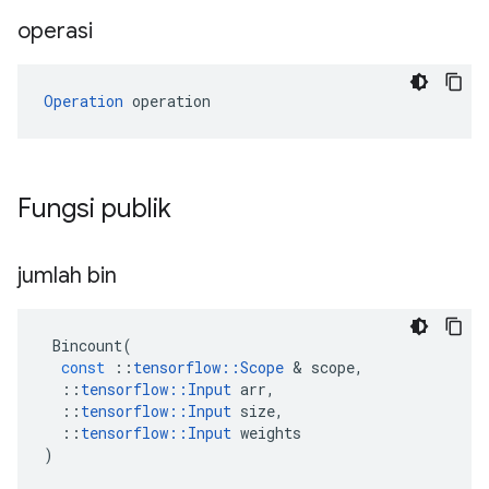
operasi
Operation
 operation
Fungsi publik
jumlah bin
Bincount
(
const
::
tensorflow
::
Scope
&
scope
,
::
tensorflow
::
Input
arr
,
::
tensorflow
::
Input
size
,
::
tensorflow
::
Input
weights
)