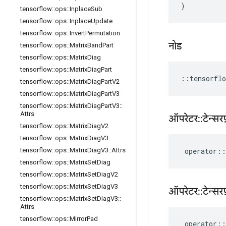
)
tensorflow
::
ops
::
Inplace
Sub
tensorflow
::
ops
::
Inplace
Update
tensorflow
::
ops
::
Invert
Permutation
नोड
tensorflow
::
ops
::
Matrix
Band
Part
tensorflow
::
ops
::
Matrix
Diag
tensorflow
::
ops
::
Matrix
Diag
Part
::
tensorflo
tensorflow
::
ops
::
Matrix
Diag
Part
V2
tensorflow
::
ops
::
Matrix
Diag
Part
V3
tensorflow
::
ops
::
Matrix
Diag
Part
V3
::
Attrs
ऑपरेटर
::
टेन्सरफ
tensorflow
::
ops
::
Matrix
Diag
V2
tensorflow
::
ops
::
Matrix
Diag
V3
operator
::
tensorflow
::
ops
::
Matrix
Diag
V3
::
Attrs
tensorflow
::
ops
::
Matrix
Set
Diag
tensorflow
::
ops
::
Matrix
Set
Diag
V2
tensorflow
::
ops
::
Matrix
Set
Diag
V3
ऑपरेटर
::
टेन्सरफ
tensorflow
::
ops
::
Matrix
Set
Diag
V3
::
Attrs
tensorflow
::
ops
::
Mirror
Pad
operator
::