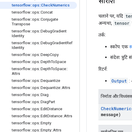
सारांश
tensorflow
::
ops
::
Check
Numerics
tensorflow
::
ops
::
Concat
चलाने पर, यदि
te
tensorflow
::
ops
::
Conjugate
अन्यथा,
tensor
Transpose
tensorflow
::
ops
::
Debug
Gradient
तर्क:
Identity
tensorflow
::
ops
::
Debug
Gradient
Ref
स्कोप: एक
स
Identity
tensorflow
::
ops
::
Deep
Copy
संदेश: त्रुटि
tensorflow
::
ops
::
Depth
To
Space
रिटर्न:
tensorflow
::
ops
::
Depth
To
Space
::
Attrs
Output
: 
tensorflow
::
ops
::
Dequantize
tensorflow
::
ops
::
Dequantize
::
Attrs
tensorflow
::
ops
::
Diag
निर्माता और विध्वंस
tensorflow
::
ops
::
Diag
Part
Check
Numeric
tensorflow
::
ops
::
Edit
Distance
message)
tensorflow
::
ops
::
Edit
Distance
::
Attrs
tensorflow
::
ops
::
Empty
tensorflow
::
ops
::
Empty
::
Attrs
सार्वजनिक गुण