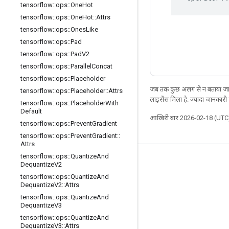
tensorflow
::
ops
::
One
Hot
tensorflow
::
ops
::
One
Hot
::
Attrs
tensorflow
::
ops
::
Ones
Like
tensorflow
::
ops
::
Pad
tensorflow
::
ops
::
Pad
V2
tensorflow
::
ops
::
Parallel
Concat
tensorflow
::
ops
::
Placeholder
जब तक कुछ अलग से न बताया जाए
tensorflow
::
ops
::
Placeholder
::
Attrs
लाइसेंस मिला है. ज़्यादा जानकारी
tensorflow
::
ops
::
Placeholder
With
Default
आखिरी बार 2026-02-18 (UTC)
tensorflow
::
ops
::
Prevent
Gradient
tensorflow
::
ops
::
Prevent
Gradient
::
Attrs
tensorflow
::
ops
::
Quantize
And
जुड़े रहें
Dequantize
V2
tensorflow
::
ops
::
Quantize
And
ब्लॉग
Dequantize
V2
::
Attrs
फ़ोरम
tensorflow
::
ops
::
Quantize
And
Dequantize
V3
GitHub
tensorflow
::
ops
::
Quantize
And
Dequantize
V3
::
Attrs