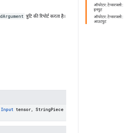
ऑपरेटर::टेन्सरफ़्लो::
इनपुट
idArgument
त्रुटि की रिपोर्ट करता है।
ऑपरेटर::टेन्सरफ़्लो::
आउटपुट
:
Input
tensor
,
String
Piece