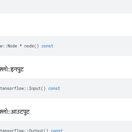
w
::
Node
*
node
()
const
़्लो
::
इनपुट
tensorflow
::
Input
()
const
़्लो
::
आउटपुट
tensorflow
::
Output
()
const