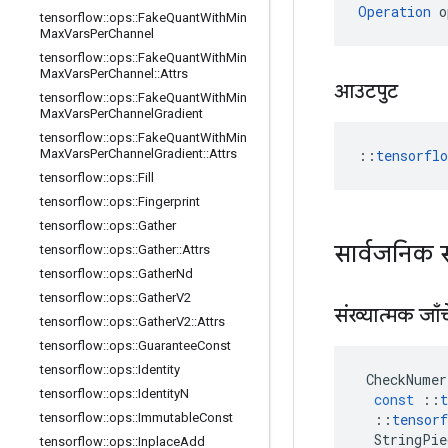
Operation
 o
tensorflow
::
ops
::
Fake
Quant
With
Min
Max
Vars
Per
Channel
tensorflow
::
ops
::
Fake
Quant
With
Min
Max
Vars
Per
Channel
::
Attrs
आउटपुट
tensorflow
::
ops
::
Fake
Quant
With
Min
Max
Vars
Per
Channel
Gradient
tensorflow
::
ops
::
Fake
Quant
With
Min
::
tensorfl
Max
Vars
Per
Channel
Gradient
::
Attrs
tensorflow
::
ops
::
Fill
tensorflow
::
ops
::
Fingerprint
tensorflow
::
ops
::
Gather
सार्वजनिक 
tensorflow
::
ops
::
Gather
::
Attrs
tensorflow
::
ops
::
Gather
Nd
tensorflow
::
ops
::
Gather
V2
संख्यात्मक जाँच
tensorflow
::
ops
::
Gather
V2
::
Attrs
tensorflow
::
ops
::
Guarantee
Const
tensorflow
::
ops
::
Identity
CheckNumer
tensorflow
::
ops
::
Identity
N
const
::
t
::
tensorf
tensorflow
::
ops
::
Immutable
Const
StringPie
tensorflow
::
ops
::
Inplace
Add