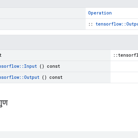
Operation
::
tensorflow::Outp
t
::tensorf
nsorflow
::
Input
() const
nsorflow
::
Output
() const
गुण