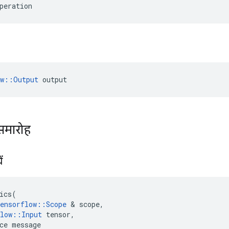
peration
ow::Output
 output
समारोह
ें
ics
(
ensorflow
::
Scope
&
scope
,
low
::
Input
tensor
,
ce
message