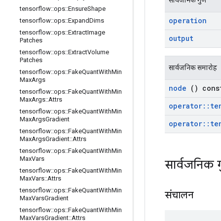
tensorflow
::
ops
::
Ensure
Shape
operation
tensorflow
::
ops
::
Expand
Dims
tensorflow
::
ops
::
Extract
Image
output
Patches
tensorflow
::
ops
::
Extract
Volume
Patches
सार्वजनिक समारोह
tensorflow
::
ops
::
Fake
Quant
With
Min
Max
Args
node
() cons
tensorflow
::
ops
::
Fake
Quant
With
Min
Max
Args
::
Attrs
operator
::
te
tensorflow
::
ops
::
Fake
Quant
With
Min
Max
Args
Gradient
operator
::
te
tensorflow
::
ops
::
Fake
Quant
With
Min
Max
Args
Gradient
::
Attrs
tensorflow
::
ops
::
Fake
Quant
With
Min
Max
Vars
सार्वजनिक 
tensorflow
::
ops
::
Fake
Quant
With
Min
Max
Vars
::
Attrs
tensorflow
::
ops
::
Fake
Quant
With
Min
संचालन
Max
Vars
Gradient
tensorflow
::
ops
::
Fake
Quant
With
Min
Max
Vars
Gradient
::
Attrs