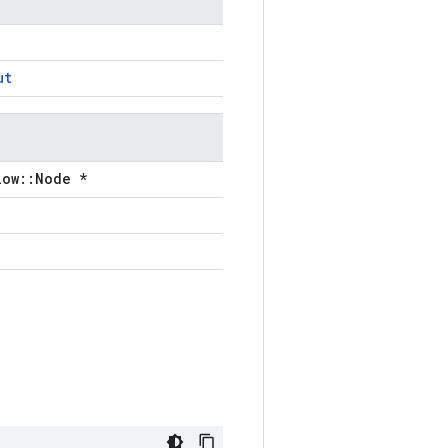
ut
low::Node *