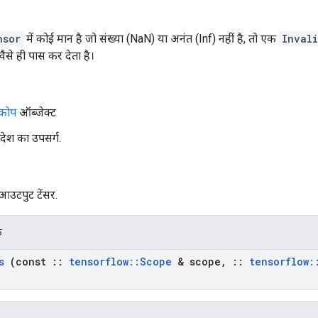
nsor
में कोई मान है जो संख्या (NaN) या अनंत (Inf) नहीं है, तो एक
Inval
वैसे ही पास कर देता है।
्कोप
ऑब्जेक्ट
 संदेश का उपसर्ग.
आउटपुट टेंसर.
क
s
(const
::
tensorflow
::
Scope
& scope
,
::
tensorflow
: