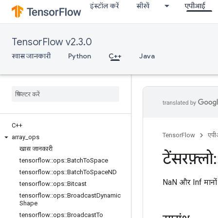
इंस्टॉल करें
सीखें
एपीआई
TensorFlow v2.3.0
खास जानकारी
Python
C++
Java
C++
TensorFlow
एप
array
_
ops
खास जानकारी
टेंसरफ़्लो
:
tensorflow
::
ops
::
Batch
To
Space
tensorflow
::
ops
::
Batch
To
Space
ND
NaN और Inf मानों 
tensorflow
::
ops
::
Bitcast
tensorflow
::
ops
::
Broadcast
Dynamic
Shape
tensorflow
::
ops
::
Broadcast
To