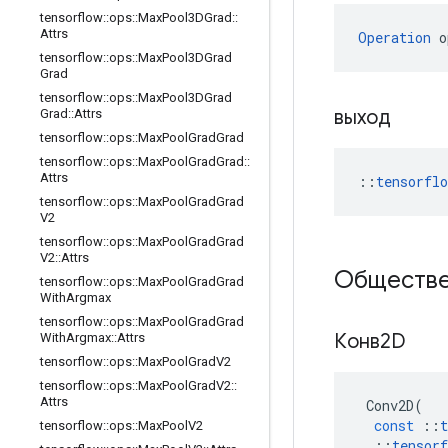
tensorflow
::
ops
::
Max
Pool3DGrad
::
Attrs
Operation
 o
tensorflow
::
ops
::
Max
Pool3DGrad
Grad
tensorflow
::
ops
::
Max
Pool3DGrad
выход
Grad
::
Attrs
tensorflow
::
ops
::
Max
Pool
Grad
Grad
tensorflow
::
ops
::
Max
Pool
Grad
Grad
::
Attrs
::
tensorfl
tensorflow
::
ops
::
Max
Pool
Grad
Grad
V2
tensorflow
::
ops
::
Max
Pool
Grad
Grad
V2
::
Attrs
Обществе
tensorflow
::
ops
::
Max
Pool
Grad
Grad
With
Argmax
tensorflow
::
ops
::
Max
Pool
Grad
Grad
Конв2D
With
Argmax
::
Attrs
tensorflow
::
ops
::
Max
Pool
Grad
V2
tensorflow
::
ops
::
Max
Pool
Grad
V2
::
Attrs
Conv2D
(
const
::
t
tensorflow
::
ops
::
Max
Pool
V2
::
tensorf