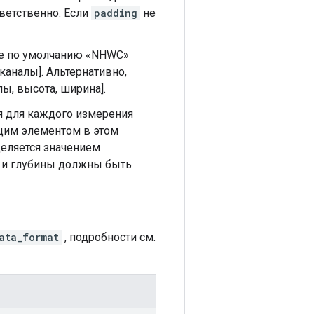
ветственно. Если
padding
не
те по умолчанию «NHWC»
каналы]. Альтернативно,
ы, высота, ширина].
я для каждого измерения
ющим элементом в этом
еляется значением
и и глубины должны быть
ata_format
, подробности см.