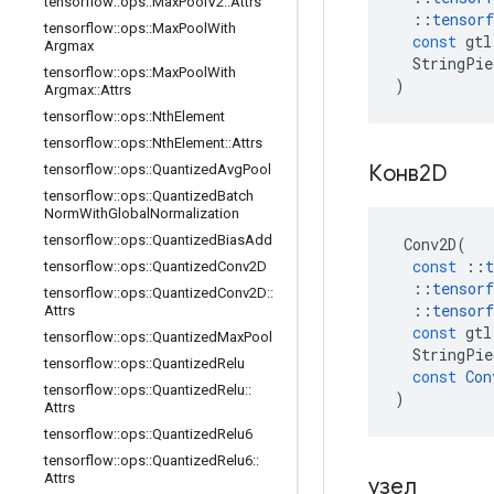
tensorflow
::
ops
::
Max
Pool
V2
::
Attrs
::
tensorf
tensorflow
::
ops
::
Max
Pool
With
const
gtl
Argmax
StringPie
tensorflow
::
ops
::
Max
Pool
With
)
Argmax
::
Attrs
tensorflow
::
ops
::
Nth
Element
tensorflow
::
ops
::
Nth
Element
::
Attrs
Конв2D
tensorflow
::
ops
::
Quantized
Avg
Pool
tensorflow
::
ops
::
Quantized
Batch
Norm
With
Global
Normalization
tensorflow
::
ops
::
Quantized
Bias
Add
Conv2D
(
const
::
t
tensorflow
::
ops
::
Quantized
Conv2D
::
tensorf
tensorflow
::
ops
::
Quantized
Conv2D
::
::
tensorf
Attrs
const
gtl
tensorflow
::
ops
::
Quantized
Max
Pool
StringPie
tensorflow
::
ops
::
Quantized
Relu
const
Con
tensorflow
::
ops
::
Quantized
Relu
::
)
Attrs
tensorflow
::
ops
::
Quantized
Relu6
tensorflow
::
ops
::
Quantized
Relu6
::
Attrs
узел