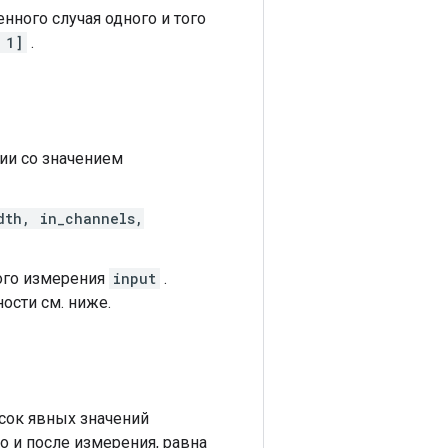
нного случая одного и того
 1]
.
вии со значением
dth, in_channels,
ого измерения
input
.
ности см. ниже.
исок явных значений
о и после измерения, равна