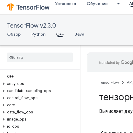
Установка
Обучение
AP
TensorFlow v2.3.0
Обзор
Python
C++
Java
C++
TensorFlow
API
array
_
ops
candidate
_
sampling
_
ops
тензор
control
_
flow
_
ops
core
Вычисляет дву
data
_
flow
_
ops
image
_
ops
io
_
ops