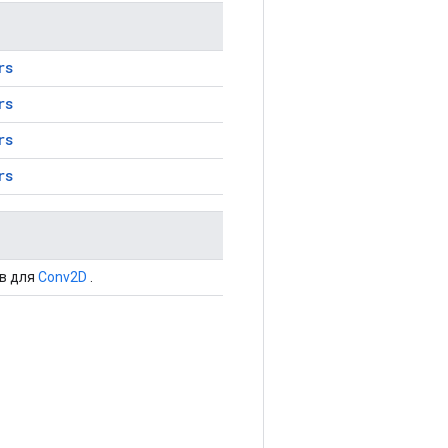
rs
rs
rs
rs
в для
Conv2D
.