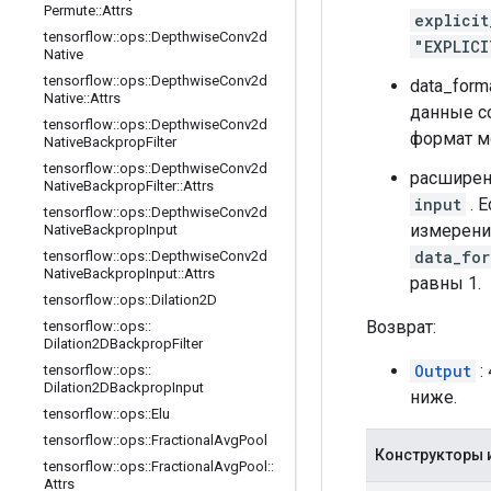
Permute
::
Attrs
explicit
tensorflow
::
ops
::
Depthwise
Conv2d
"EXPLICI
Native
tensorflow
::
ops
::
Depthwise
Conv2d
data_for
Native
::
Attrs
данные со
tensorflow
::
ops
::
Depthwise
Conv2d
формат мо
Native
Backprop
Filter
tensorflow
::
ops
::
Depthwise
Conv2d
расширен
Native
Backprop
Filter
::
Attrs
input
. 
tensorflow
::
ops
::
Depthwise
Conv2d
измерени
Native
Backprop
Input
data_for
tensorflow
::
ops
::
Depthwise
Conv2d
Native
Backprop
Input
::
Attrs
равны 1.
tensorflow
::
ops
::
Dilation2D
Возврат:
tensorflow
::
ops
::
Dilation2DBackprop
Filter
Output
:
tensorflow
::
ops
::
Dilation2DBackprop
Input
ниже.
tensorflow
::
ops
::
Elu
tensorflow
::
ops
::
Fractional
Avg
Pool
Конструкторы 
tensorflow
::
ops
::
Fractional
Avg
Pool
::
Attrs