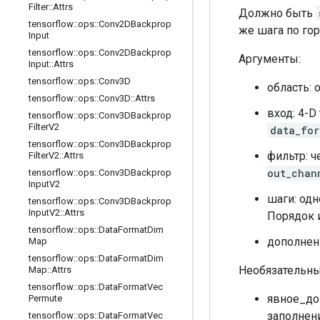
Filter
::
Attrs
Должно быть
tensorflow
::
ops
::
Conv2DBackprop
же шага по го
Input
tensorflow
::
ops
::
Conv2DBackprop
Аргументы:
Input
::
Attrs
tensorflow
::
ops
::
Conv3D
область: 
tensorflow
::
ops
::
Conv3D
::
Attrs
вход: 4-D
tensorflow
::
ops
::
Conv3DBackprop
Filter
V2
data_for
tensorflow
::
ops
::
Conv3DBackprop
фильтр: 
Filter
V2
::
Attrs
out_chan
tensorflow
::
ops
::
Conv3DBackprop
Input
V2
шаги: од
tensorflow
::
ops
::
Conv3DBackprop
Input
V2
::
Attrs
Порядок 
tensorflow
::
ops
::
Data
Format
Dim
дополнени
Map
tensorflow
::
ops
::
Data
Format
Dim
Необязательны
Map
::
Attrs
tensorflow
::
ops
::
Data
Format
Vec
явное_до
Permute
заполнени
tensorflow
::
ops
::
Data
Format
Vec