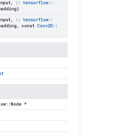
nput
,
::
tensorflow
::
padding)
nput
,
::
tensorflow
::
padding
,
const
Conv2D
::
ut
low::Node *