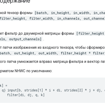
содержание
дной тензор формы
[batch, in_height, in_width, in_ch
filter_height, filter_width, in_channels, out_channe
ет фильтр до двумерной матрицы формы
[filter_height
els, output_channels]
.
т патчи изображения из входного тензора, чтобы сформир
batch, out_height, out_width, filter_height * filter
ого патча умножается вправо матрица фильтра и вектор па
орматом NHWC по умолчанию:
k] =

 q} input[b, strides[1] 
* i + di, strides[2] *
 j + dj, 
    filter[di, dj, q, k]