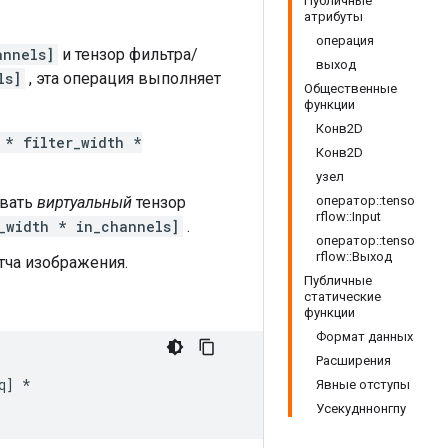
Публичные
атрибуты
операция
annels]
и тензор фильтра/
выход
ls]
, эта операция выполняет
Общественные
функции
Конв2D
 * filter_width *
Конв2D
узел
овать
виртуальный
тензор
оператор::tenso
rflow::Input
_width * in_channels]
.
оператор::tenso
rflow::Выход
тча изображения.
Публичные
статические
функции
Формат данных
Расширения
q] *

Явные отступы
Усекудннонгпу