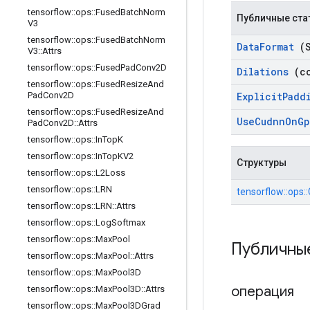
tensorflow
::
ops
::
Fused
Batch
Norm
Публичные ста
V3
tensorflow
::
ops
::
Fused
Batch
Norm
Data
Format
(S
V3
::
Attrs
tensorflow
::
ops
::
Fused
Pad
Conv2D
Dilations
(co
tensorflow
::
ops
::
Fused
Resize
And
Explicit
Padd
Pad
Conv2D
tensorflow
::
ops
::
Fused
Resize
And
Use
Cudnn
On
Gp
Pad
Conv2D
::
Attrs
tensorflow
::
ops
::
In
Top
K
tensorflow
::
ops
::
In
Top
KV2
Структуры
tensorflow
::
ops
::
L2Loss
tensorflow
::
ops
::
LRN
tensorflow::ops:
tensorflow
::
ops
::
LRN
::
Attrs
tensorflow
::
ops
::
Log
Softmax
tensorflow
::
ops
::
Max
Pool
Публичны
tensorflow
::
ops
::
Max
Pool
::
Attrs
tensorflow
::
ops
::
Max
Pool3D
операция
tensorflow
::
ops
::
Max
Pool3D
::
Attrs
tensorflow
::
ops
::
Max
Pool3DGrad