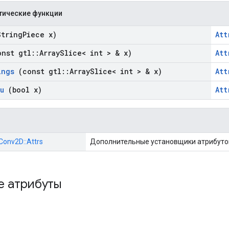
тические функции
tring
Piece x)
Att
nst gtl
::
Array
Slice< int > & x)
Att
ings
(const gtl
::
Array
Slice< int > & x)
Att
u
(bool x)
Att
:Conv2D::Attrs
Дополнительные установщики атрибуто
е атрибуты