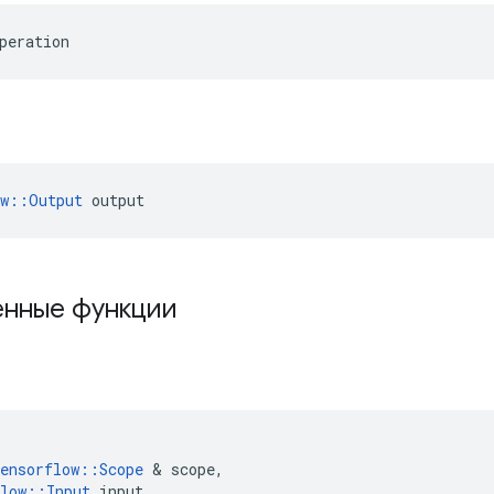
peration
ow::Output
 output
нные функции
ensorflow
::
Scope
&
scope
,
low
::
Input
input
,