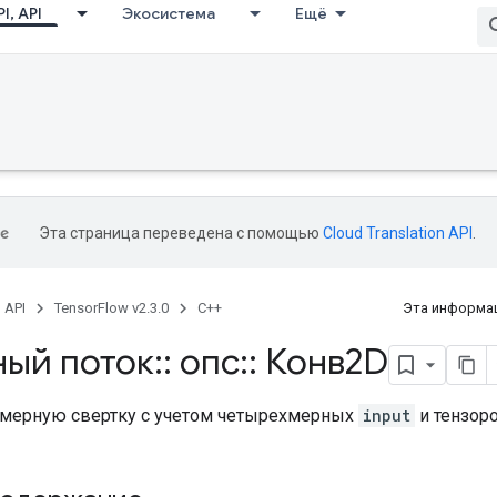
I, API
Экосистема
Ещё
Эта страница переведена с помощью
Cloud Translation API
.
, API
TensorFlow v2.3.0
C++
Эта информац
ный поток
::
опс
::
Конв2D
мерную свертку с учетом четырехмерных
input
и тензор