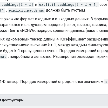
_paddings[2 * i]
и
explicit_paddings[2 * i + 1]
соот
T"
,
explicit_paddings
должно быть пустым.
mat: укажите формат входных и выходных данных. В форма
храняются в следующем порядке: [пакет, высота, ширина, 
жет быть «NCHW», порядок хранения данных: [пакет, канал
ия: одномерный тензор длины 4. Коэффициент расширени
Если установлено значение k > 1, между каждым фильтру
и будет k-1 пропущенных ячеек. Порядок измерений опред
mat
, подробности см. выше. Расширения размеров парти
 4-D тензор. Порядок измерений определяется значением
d
и деструкторы