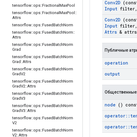
Conv2D
(con
tensorflow
::
ops
::
Fractional
Max
Pool
Input
filter
tensorflow
::
ops
::
Fractional
Max
Pool
::
Attrs
Conv2D
(con
tensorflow
::
ops
::
Fused
Batch
Norm
Input
filter
Attrs
& attrs
tensorflow
::
ops
::
Fused
Batch
Norm
::
Attrs
tensorflow
::
ops
::
Fused
Batch
Norm
Grad
Публичные атр
tensorflow
::
ops
::
Fused
Batch
Norm
Grad
::
Attrs
operation
tensorflow
::
ops
::
Fused
Batch
Norm
output
Grad
V2
tensorflow
::
ops
::
Fused
Batch
Norm
Grad
V2
::
Attrs
Общественные
tensorflow
::
ops
::
Fused
Batch
Norm
Grad
V3
node
() cons
tensorflow
::
ops
::
Fused
Batch
Norm
Grad
V3
::
Attrs
operator
::
te
tensorflow
::
ops
::
Fused
Batch
Norm
V2
operator
::
te
tensorflow
::
ops
::
Fused
Batch
Norm
V2
::
Attrs