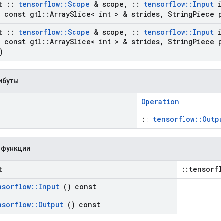
st
::
tensorflow
::
Scope
& scope
,
::
tensorflow
::
Input
i
,
const gtl
::
Array
Slice< int > & strides
,
String
Piece 
st
::
tensorflow
::
Scope
& scope
,
::
tensorflow
::
Input
i
,
const gtl
::
Array
Slice< int > & strides
,
String
Piece 
)
ибуты
Operation
::
tensorflow::Outp
 функции
t
::tensorf
nsorflow
::
Input
() const
nsorflow
::
Output
() const