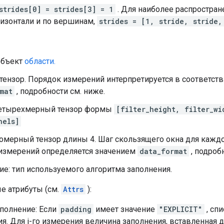
strides[0] = strides[3] = 1
. Для наиболее распростране
ризонтали и по вершинам,
strides = [1, stride, stride,
объект
области.
 тензор. Порядок измерений интерпретируется в соответст
mat
, подробности см. ниже.
четырехмерный тензор формы
[filter_height, filter_wi
nels]
номерный тензор длины 4. Шаг скользящего окна для кажд
измерений определяется значением
data_format
, подроб
е: тип используемого алгоритма заполнения.
е атрибуты (см.
Attrs
):
полнение: Если
padding
имеет значение
"EXPLICIT"
, сп
я. Для i-го измерения величина заполнения, вставленная д