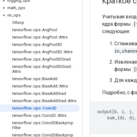
Краткое 
logging
_
ops
math
_
ops
nn
_
ops
Учитывая вхо
Обзор
ядра формы
[
tensorflow
::
ops
::
Avg
Pool
следующее:
tensorflow
::
ops
::
Avg
Pool
::
Attrs
Сглажива
tensorflow
::
ops
::
Avg
Pool3D
in_chann
tensorflow
::
ops
::
Avg
Pool3D
::
Attrs
tensorflow
::
ops
::
Avg
Pool3DGrad
Извлекае
tensorflow
::
ops
::
Avg
Pool3DGrad
::
формы
[
Attrs
tensorflow
::
ops
::
Bias
Add
Для кажд
tensorflow
::
ops
::
Bias
Add
::
Attrs
Подробно, с ф
tensorflow
::
ops
::
Bias
Add
Grad
tensorflow
::
ops
::
Bias
Add
Grad
::
Attrs
tensorflow
::
ops
::
Conv2D
output[b, i, j, 
tensorflow
::
ops
::
Conv2D
::
Attrs
    sum_{di, dj,
tensorflow
::
ops
::
Conv2DBackprop
                
Filter
tensorflow
::
ops
::
Conv2DBackprop