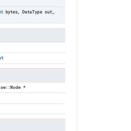
ut
bytes
,
Data
Type out
_
ut
low::Node *