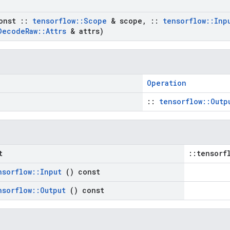
onst
::
tensorflow
::
Scope
& scope
,
::
tensorflow
::
Inp
Decode
Raw
::
Attrs
& attrs)
Operation
::
tensorflow::Outp
t
::tensorf
nsorflow
::
Input
() const
nsorflow
::
Output
() const