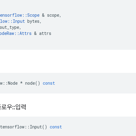
ensorflow
::
Scope
&
scope
,
low
::
Input
bytes
,
out_type
,
odeRaw
::
Attrs
&
attrs
w
::
Node
*
node
()
const
플로우
::
입력
tensorflow
::
Input
()
const