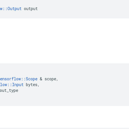
ow::Output
 output
ensorflow
::
Scope
&
scope
,
low
::
Input
bytes
,
out_type