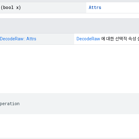
(bool x)
Attrs
DecodeRaw:: Attrs
DecodeRaw
에 대한 선택적 속성
peration