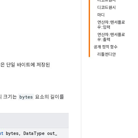
디코드원시
디코드원시
마디
연산자::텐서플로
우::입력
연산자::텐서플로
우::출력
공개 정적 함수
리틀엔디안
같은 단일 바이트에 저장된
의 크기는
bytes
요소의 길이를
ut
bytes
,
Data
Type out
_