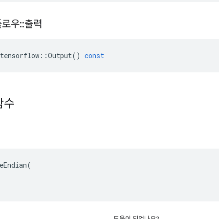
플로우
::
출력
tensorflow
::
Output
()
const
함수
eEndian(

도움이 되었나요?