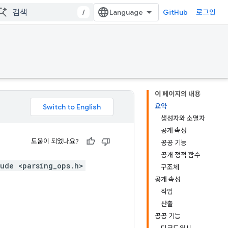
/
GitHub
로그인
이 페이지의 내용
요약
생성자와 소멸자
공개 속성
도움이 되었나요?
공공 기능
공개 정적 함수
ude <parsing_ops.h>
구조체
공개 속성
작업
산출
공공 기능