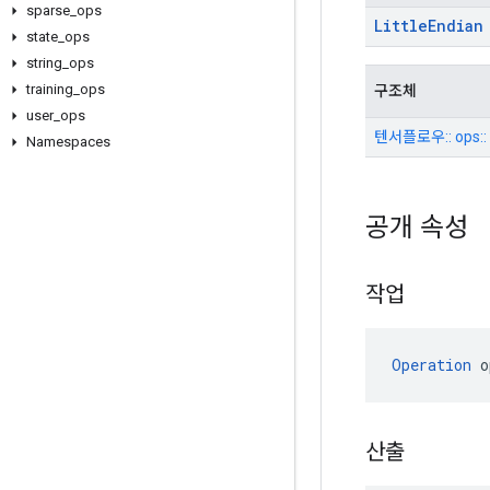
sparse
_
ops
Little
Endian
state
_
ops
string
_
ops
training
_
ops
구조체
user
_
ops
텐서플로우:: ops:: 
Namespaces
공개 속성
작업
Operation
 o
산출