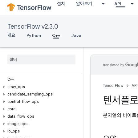
설치
알아보기
API
TensorFlow v2.3.0
개요
Python
C++
Java
C++
TensorFlow
API
array
_
ops
candidate
_
sampling
_
ops
텐서플
control
_
flow
_
ops
core
문자열의 바이트를
data
_
flow
_
ops
image
_
ops
io
_
ops