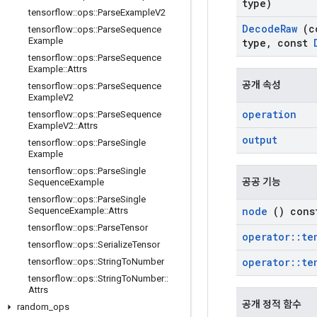
type)
tensorflow
::
ops
::
Parse
Example
V2
Decode
Raw
(c
tensorflow
::
ops
::
Parse
Sequence
Example
type
,
const
tensorflow
::
ops
::
Parse
Sequence
Example
::
Attrs
공개 속성
tensorflow
::
ops
::
Parse
Sequence
Example
V2
operation
tensorflow
::
ops
::
Parse
Sequence
Example
V2
::
Attrs
output
tensorflow
::
ops
::
Parse
Single
Example
tensorflow
::
ops
::
Parse
Single
공공 기능
Sequence
Example
tensorflow
::
ops
::
Parse
Single
node
() cons
Sequence
Example
::
Attrs
tensorflow
::
ops
::
Parse
Tensor
operator
::
te
tensorflow
::
ops
::
Serialize
Tensor
operator
::
te
tensorflow
::
ops
::
String
To
Number
tensorflow
::
ops
::
String
To
Number
::
Attrs
공개 정적 함수
random
_
ops