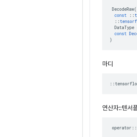
DecodeRaw
(
const
::
t
::
tensorf
DataType
const
Dec
)
마디
::
tensorflo
연산자
::
텐서
operator
::