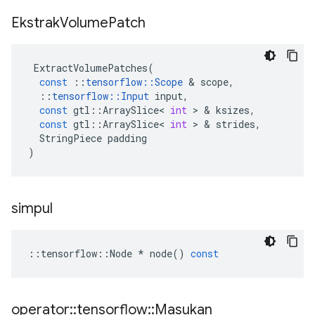
Ekstrak
Volume
Patch
ExtractVolumePatches
(
const
::
tensorflow
::
Scope
&
scope
,
::
tensorflow
::
Input
input
,
const
gtl
::
ArraySlice
<
int
>
&
ksizes
,
const
gtl
::
ArraySlice
<
int
>
&
strides
,
StringPiece
padding
)
simpul
::
tensorflow
::
Node
*
node
()
const
operator
::
tensorflow
::
Masukan