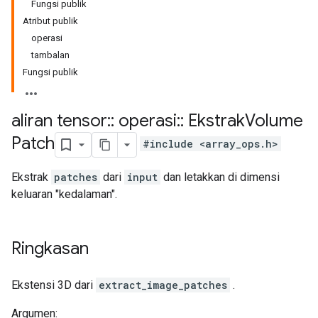
Fungsi publik
Atribut publik
operasi
tambalan
Fungsi publik
aliran tensor
::
operasi
::
Ekstrak
Volume
Patch
#include <array_ops.h>
Ekstrak
patches
dari
input
dan letakkan di dimensi
keluaran "kedalaman".
Ringkasan
Ekstensi 3D dari
extract_image_patches
.
Argumen: