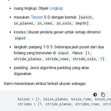
ruang lingkup: Objek
Lingkup
masukan:
Tensor
5-D dengan bentuk
[batch,
in_planes, in_rows, in_cols, depth]
.
ksizes: Ukuran jendela geser untuk setiap dimensi
input
.
langkah: panjang 1-D 5. Seberapa jauh pusat dari dua
bidang yang berurutan di
input
. Harus:
[1,
stride_planes, stride_rows, stride_cols, 1]
.
padding: Jenis algoritma padding yang akan
digunakan.
Kami menentukan atribut terkait ukuran sebagai:
      ksizes = [1, ksize_planes, ksize_rows, ksize_co
      strides = [1, stride_planes, strides_rows, stri