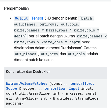
Pengembalian:
Output
:
Tensor
5-D dengan bentuk
[batch,
out_planes, out_rows, out_cols,
ksize_planes * ksize_rows * ksize_cols *
depth]
berisi patch dengan ukuran
ksize_planes x
ksize_rows x ksize_cols x depth
yang
divektorkan dalam dimensi "kedalaman". Catatan
out_planes
,
out_rows
dan
out_cols
adalah
dimensi patch keluaran.
Konstruktor dan Destruktor
Extract
Volume
Patches
(const
::
tensorflow
::
Scope
& scope
,
::
tensorflow
::
Input
input
,
const gtl
::
Array
Slice< int > & ksizes
,
const
gtl
::
Array
Slice< int > & strides
,
String
Piece
padding)