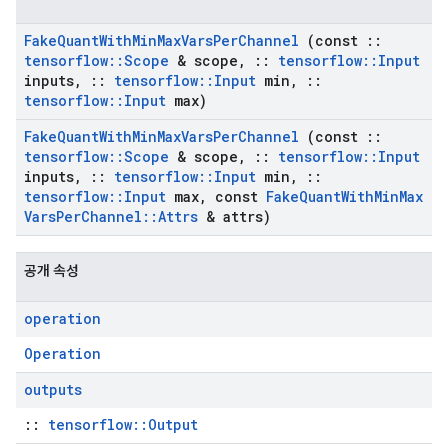
Fake
Quant
With
Min
Max
Vars
Per
Channel
(const
::
tensorflow
::
Scope
& scope
,
::
tensorflow
::
Input
inputs
,
::
tensorflow
::
Input
min
,
::
tensorflow
::
Input
max)
Fake
Quant
With
Min
Max
Vars
Per
Channel
(const
::
tensorflow
::
Scope
& scope
,
::
tensorflow
::
Input
inputs
,
::
tensorflow
::
Input
min
,
::
tensorflow
::
Input
max
,
const
Fake
Quant
With
Min
Max
Vars
Per
Channel
::
Attrs
& attrs)
공개 속성
operation
Operation
outputs
::
tensorflow::Output