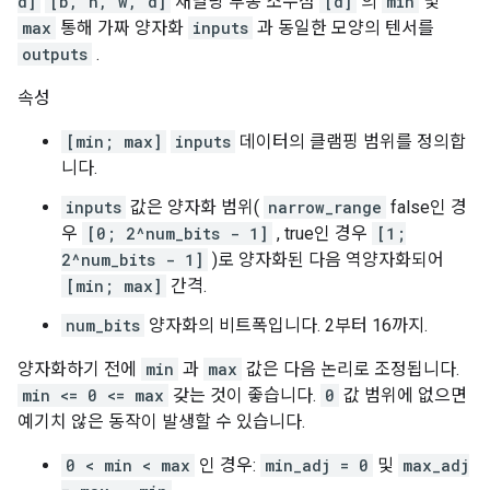
d]
[b, h, w, d]
채널당 부동 소수점
[d]
의
min
및
max
통해 가짜 양자화
inputs
과 동일한 모양의 텐서를
outputs
.
속성
[min; max]
inputs
데이터의 클램핑 범위를 정의합
니다.
inputs
값은 양자화 범위(
narrow_range
false인 경
우
[0; 2^num_bits - 1]
, true인 경우
[1;
2^num_bits - 1]
)로 양자화된 다음 역양자화되어
[min; max]
간격.
num_bits
양자화의 비트폭입니다. 2부터 16까지.
양자화하기 전에
min
과
max
값은 다음 논리로 조정됩니다.
min <= 0 <= max
갖는 것이 좋습니다.
0
값 범위에 없으면
예기치 않은 동작이 발생할 수 있습니다.
0 < min < max
인 경우:
min_adj = 0
및
max_adj