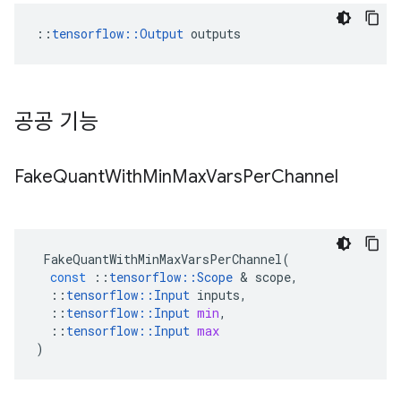
::
tensorflow::Output
 outputs
공공 기능
Fake
Quant
With
Min
Max
Vars
Per
Channel
FakeQuantWithMinMaxVarsPerChannel
(
const
::
tensorflow
::
Scope
&
scope
,
::
tensorflow
::
Input
inputs
,
::
tensorflow
::
Input
min
,
::
tensorflow
::
Input
max
)