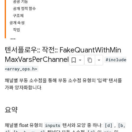
공공 기능
공개 정적 함수
구조체
공개 속성
작업
텐서플로우
::
작전
::
Fake
Quant
With
Min
Max
Vars
Per
Channel
#include
<array_ops.h>
채널별 부동 소수점을 통해 부동 소수점 유형의 '입력' 텐서를
가짜 양자화합니다.
요약
채널별 float 유형의
inputs
텐서와 모양 중 하나:
[d]
,
[b,