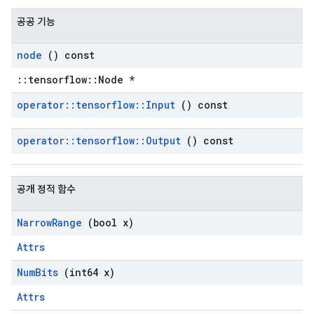
공공 기능
node
() const
::tensorflow::Node *
operator
::
tensorflow
::
Input
() const
operator
::
tensorflow
::
Output
() const
공개 정적 함수
Narrow
Range
(bool x)
Attrs
Num
Bits
(int64 x)
Attrs