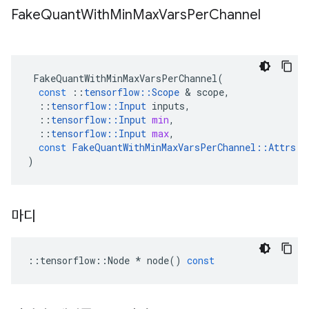
Fake
Quant
With
Min
Max
Vars
Per
Channel
FakeQuantWithMinMaxVarsPerChannel
(
const
::
tensorflow
::
Scope
&
scope
,
::
tensorflow
::
Input
inputs
,
::
tensorflow
::
Input
min
,
::
tensorflow
::
Input
max
,
const
FakeQuantWithMinMaxVarsPerChannel
::
Attrs
&
)
마디
::
tensorflow
::
Node
*
node
()
const