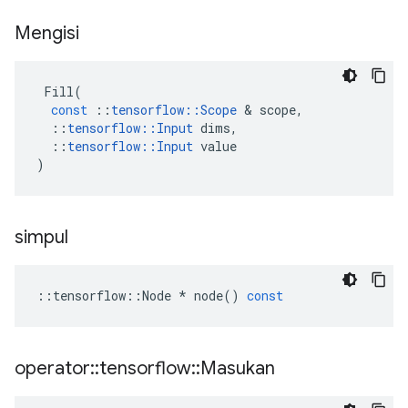
Mengisi
Fill
(
const
::
tensorflow
::
Scope
&
scope
,
::
tensorflow
::
Input
dims
,
::
tensorflow
::
Input
value
)
simpul
::
tensorflow
::
Node
*
node
()
const
operator
::
tensorflow
::
Masukan