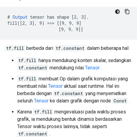
# 
Output
 tensor has shape [2, 3].

fill([2, 3], 9) ==> [[9, 9, 9]

                     [9, 9, 9]]
tf.fill
berbeda dari
tf.constant
dalam beberapa hal:
tf.fill
hanya mendukung konten skalar, sedangkan
tf.constant
mendukung nilai
Tensor
.
tf.fill
membuat Op dalam grafik komputasi yang
membuat nilai
Tensor
aktual saat runtime. Hal ini
berbeda dengan
tf.constant
yang menyematkan
seluruh
Tensor
ke dalam grafik dengan node
Const
.
Karena
tf.fill
mengevaluasi pada waktu proses
grafik, ia mendukung bentuk dinamis berdasarkan
Tensor waktu proses lainnya, tidak seperti
tf.constant
.