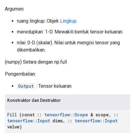
Argumen:
ruang lingkup: Objek
Lingkup
meredupkan: 1-D. Mewakili bentuk tensor keluaran.
nilai: 0-D (skalar). Nilai untuk mengisi tensor yang
dikembalikan.
(numpy) Setara dengan np.full
Pengembalian:
Output
: Tensor keluaran.
Konstruktor dan Destruktor
Fill
(const
::
tensorflow
::
Scope
& scope
,
::
tensorflow
::
Input
dims
,
::
tensorflow
::
Input
value)