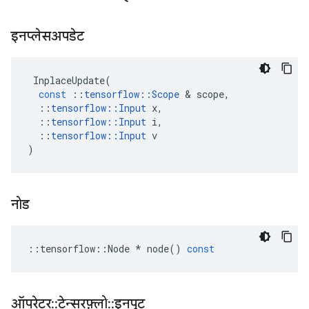
इनप्लेसअपडेट
InplaceUpdate
(
const
::
tensorflow
::
Scope
&
scope
,
::
tensorflow
::
Input
x
,
::
tensorflow
::
Input
i
,
::
tensorflow
::
Input
v
)
नोड
::
tensorflow
::
Node
*
node
()
const
ऑपरेटर
::
टेन्सरफ़्लो
::
इनपुट