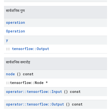
सार्वजनिक गुण
operation
Operation
y
::
tensorflow::Output
सार्वजनिक समारोह
node
() const
::tensorflow::Node *
operator
::
tensorflow
::
Input
() const
operator
::
tensorflow
::
Output
() const