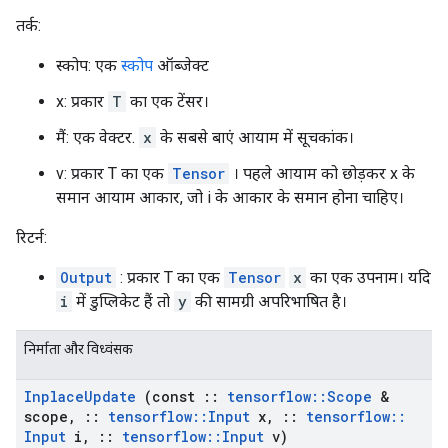
तर्क:
स्कोप: एक
स्कोप
ऑब्जेक्ट
x: प्रकार
T
का एक टेंसर।
मैं: एक वेक्टर.
x
के सबसे बाएं आयाम में सूचकांक।
v: प्रकार T का एक
Tensor
। पहले आयाम को छोड़कर x के
समान आयाम आकार, जो i के आकार के समान होना चाहिए।
रिटर्न:
Output
: प्रकार T का एक
Tensor
x
का एक उपनाम। यदि
i
में डुप्लिकेट हैं तो
y
की सामग्री अपरिभाषित है।
निर्माता और विध्वंसक
Inplace
Update
(const
::
tensorflow
::
Scope
&
scope
,
::
tensorflow
::
Input
x
,
::
tensorflow
::
Input
i
,
::
tensorflow
::
Input
v)