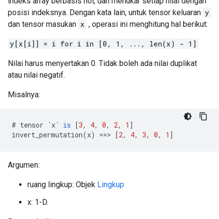
indeks array berbasis nol, dan menukar setiap nilai dengan
posisi indeksnya. Dengan kata lain, untuk tensor keluaran
y
dan tensor masukan
x
, operasi ini menghitung hal berikut:
y[x[i]] = i for i in [0, 1, ..., len(x) - 1]
Nilai harus menyertakan 0. Tidak boleh ada nilai duplikat
atau nilai negatif.
Misalnya:
#
tensor
`x`
is
[
3
,
4
,
0
,
2
,
1
]
invert_permutation
(
x
)
==>
[
2
,
4
,
3
,
0
,
1
]
Argumen:
ruang lingkup: Objek
Lingkup
x: 1-D.