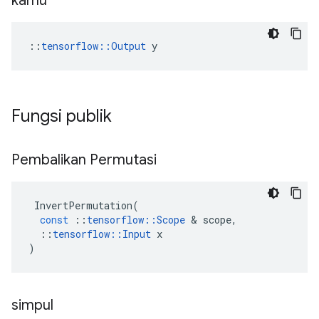
kamu
::
tensorflow::Output
 y
Fungsi publik
Pembalikan Permutasi
InvertPermutation
(
const
::
tensorflow
::
Scope
&
scope
,
::
tensorflow
::
Input
x
)
simpul