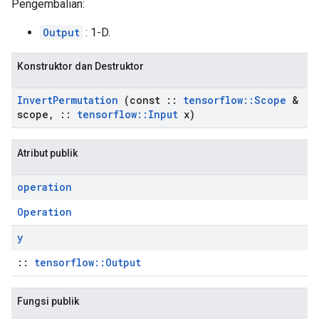
Pengembalian:
Output
: 1-D.
Konstruktor dan Destruktor
Invert
Permutation
(const
::
tensorflow
::
Scope
&
scope
,
::
tensorflow
::
Input
x)
Atribut publik
operation
Operation
y
::
tensorflow::Output
Fungsi publik