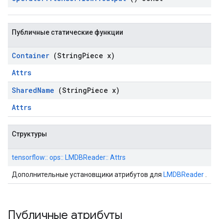
Публичные статические функции
Container
(String
Piece x)
Attrs
Shared
Name
(String
Piece x)
Attrs
Структуры
tensorflow:: ops:: LMDBReader:: Attrs
Дополнительные установщики атрибутов для
LMDBReader
.
Публичные атрибуты