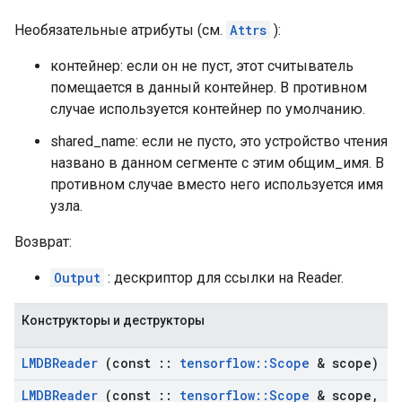
Необязательные атрибуты (см.
Attrs
):
контейнер: если он не пуст, этот считыватель
помещается в данный контейнер. В противном
случае используется контейнер по умолчанию.
shared_name: если не пусто, это устройство чтения
названо в данном сегменте с этим общим_имя. В
противном случае вместо него используется имя
узла.
Возврат:
Output
: дескриптор для ссылки на Reader.
Конструкторы и деструкторы
LMDBReader
(const
::
tensorflow
::
Scope
& scope)
LMDBReader
(const
::
tensorflow
::
Scope
& scope
,