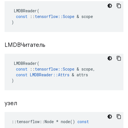
LMDBReader
(
const
::
tensorflow
::
Scope
&
scope
)
LMDBЧитатель
LMDBReader
(
const
::
tensorflow
::
Scope
&
scope
,
const
LMDBReader
::
Attrs
&
attrs
)
узел
::
tensorflow
::
Node
*
node
()
const