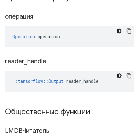
операция
Operation
 operation
reader
_
handle
::
tensorflow::Output
 reader_handle
Общественные функции
LMDBЧитатель