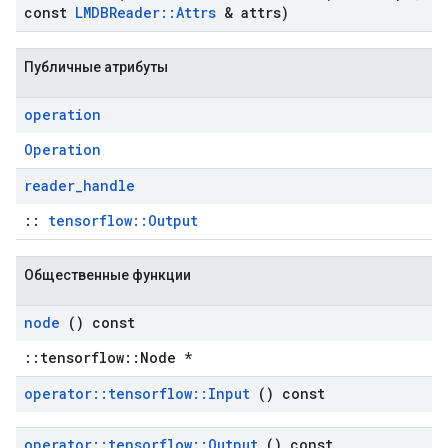
const
LMDBReader
::
Attrs
& attrs)
Публичные атрибуты
operation
Operation
reader
_
handle
::
tensorflow::Output
Общественные функции
node
() const
::tensorflow::Node *
operator
::
tensorflow
::
Input
() const
operator
::
tensorflow
::
Output
() const