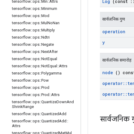
Log
(const
:
tensorflow
::
ops
::
Min
::
Attrs
tensorflow
::
ops
::
Minimum
tensorflow
::
ops
::
Mod
सार्वजनिक गुण
tensorflow
::
ops
::
Mul
No
Nan
tensorflow
::
ops
::
Multiply
operation
tensorflow
::
ops
::
Ndtri
y
tensorflow
::
ops
::
Negate
tensorflow
::
ops
::
Next
After
tensorflow
::
ops
::
Not
Equal
सार्वजनिक समारोह
tensorflow
::
ops
::
Not
Equal
::
Attrs
node
() cons
tensorflow
::
ops
::
Polygamma
tensorflow
::
ops
::
Pow
operator
::
te
tensorflow
::
ops
::
Prod
operator
::
te
tensorflow
::
ops
::
Prod
::
Attrs
tensorflow
::
ops
::
Quantize
Down
And
Shrink
Range
tensorflow
::
ops
::
Quantized
Add
सार्वजनिक 
tensorflow
::
ops
::
Quantized
Add
::
Attrs
tensorflow
::
ops
::
Quantized
Mat
Mul