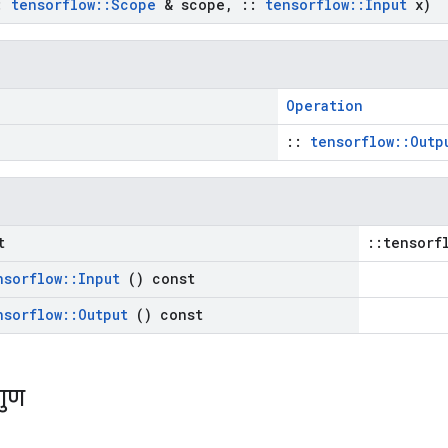
:
tensorflow
::
Scope
& scope
,
::
tensorflow
::
Input
x)
Operation
::
tensorflow::Outp
t
::tensorf
nsorflow
::
Input
() const
nsorflow
::
Output
() const
गुण