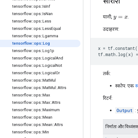
सारांश
tensorflow
::
ops
::
Is
Inf
tensorflow
::
ops
::
Is
Nan
यानी,
.
y
=
x
tensorflow
::
ops
::
Less
उदाहरण:
tensorflow
::
ops
::
Less
Equal
tensorflow
::
ops
::
Lgamma
tensorflow
::
ops
::
Log
x
=
tf
.
constant
(
tensorflow
::
ops
::
Log1p
tf
.
math
.
log
(
x
)
tensorflow
::
ops
::
Logical
And
tensorflow
::
ops
::
Logical
Not
तर्क:
tensorflow
::
ops
::
Logical
Or
tensorflow
::
ops
::
Mat
Mul
स्कोप: एक
स
tensorflow
::
ops
::
Mat
Mul
::
Attrs
tensorflow
::
ops
::
Max
रिटर्न:
tensorflow
::
ops
::
Max
::
Attrs
Output
: 
tensorflow
::
ops
::
Maximum
tensorflow
::
ops
::
Mean
tensorflow
::
ops
::
Mean
::
Attrs
निर्माता और विध्वंस
tensorflow
::
ops
::
Min