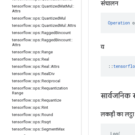
संचालन
tensorflow
::
ops
::
Quantized
Mat
Mul
::
Attrs
tensorflow
::
ops
::
Quantized
Mul
Operation
 o
tensorflow
::
ops
::
Quantized
Mul
::
Attrs
tensorflow
::
ops
::
Ragged
Bincount
tensorflow
::
ops
::
Ragged
Bincount
::
Attrs
य
tensorflow
::
ops
::
Range
tensorflow
::
ops
::
Real
::
tensorfl
tensorflow
::
ops
::
Real
::
Attrs
tensorflow
::
ops
::
Real
Div
tensorflow
::
ops
::
Reciprocal
tensorflow
::
ops
::
Requantization
Range
सार्वजनिक 
tensorflow
::
ops
::
Requantize
tensorflow
::
ops
::
Rint
लकड़ी का लट्ठ
tensorflow
::
ops
::
Round
tensorflow
::
ops
::
Rsqrt
tensorflow
::
ops
::
Segment
Max
Log
(