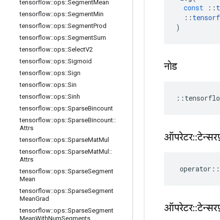
tensorflow
::
ops
::
Segment
Mean
const
::
t
tensorflow
::
ops
::
Segment
Min
::
tensorf
tensorflow
::
ops
::
Segment
Prod
)
tensorflow
::
ops
::
Segment
Sum
tensorflow
::
ops
::
Select
V2
tensorflow
::
ops
::
Sigmoid
नोड
tensorflow
::
ops
::
Sign
tensorflow
::
ops
::
Sin
tensorflow
::
ops
::
Sinh
::
tensorflo
tensorflow
::
ops
::
Sparse
Bincount
tensorflow
::
ops
::
Sparse
Bincount
::
Attrs
ऑपरेटर
::
टेन्सरफ
tensorflow
::
ops
::
Sparse
Mat
Mul
tensorflow
::
ops
::
Sparse
Mat
Mul
::
Attrs
operator
::
tensorflow
::
ops
::
Sparse
Segment
Mean
tensorflow
::
ops
::
Sparse
Segment
Mean
Grad
ऑपरेटर
::
टेन्सरफ
tensorflow
::
ops
::
Sparse
Segment
Mean
With
Num
Segments