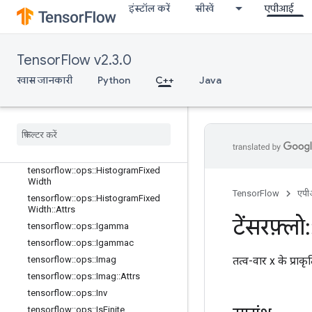
इंस्टॉल करें
सीखें
एपीआई
tensorflow::ops::EuclideanNorm
tensorflow::ops::EuclideanNorm::Attr
s
tensorflow::ops::Exp
TensorFlow v2.3.0
tensorflow::ops::Expm1
खास जानकारी
Python
C++
Java
tensorflow::ops::Floor
tensorflow
::
ops
::
Floor
Div
tensorflow
::
ops
::
Floor
Mod
tensorflow
::
ops
::
Greater
tensorflow
::
ops
::
Greater
Equal
tensorflow
::
ops
::
Histogram
Fixed
Width
TensorFlow
एप
tensorflow
::
ops
::
Histogram
Fixed
Width
::
Attrs
टेंसरफ़्लो
:
tensorflow
::
ops
::
Igamma
tensorflow
::
ops
::
Igammac
तत्व-वार x के प्र
tensorflow
::
ops
::
Imag
tensorflow
::
ops
::
Imag
::
Attrs
tensorflow
::
ops
::
Inv
tensorflow
::
ops
::
Is
Finite