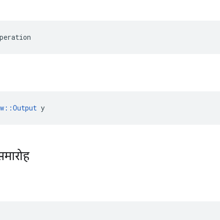
peration
ow::Output
 y
समारोह
ा