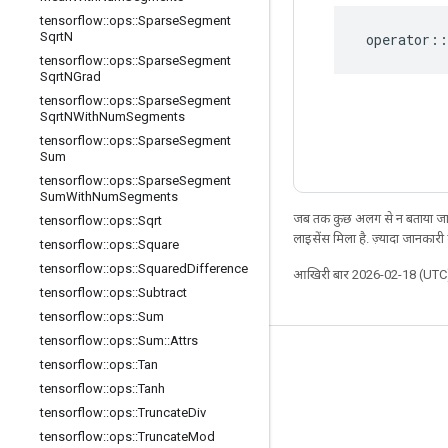
tensorflow
::
ops
::
Sparse
Segment
Sqrt
N
operator
::
tensorflow
::
ops
::
Sparse
Segment
Sqrt
NGrad
tensorflow
::
ops
::
Sparse
Segment
Sqrt
NWith
Num
Segments
tensorflow
::
ops
::
Sparse
Segment
Sum
tensorflow
::
ops
::
Sparse
Segment
Sum
With
Num
Segments
जब तक कुछ अलग से न बताया जाए
tensorflow
::
ops
::
Sqrt
लाइसेंस मिला है. ज़्यादा जानकारी
tensorflow
::
ops
::
Square
tensorflow
::
ops
::
Squared
Difference
आखिरी बार 2026-02-18 (UTC)
tensorflow
::
ops
::
Subtract
tensorflow
::
ops
::
Sum
tensorflow
::
ops
::
Sum
::
Attrs
जुड़े रहें
tensorflow
::
ops
::
Tan
tensorflow
::
ops
::
Tanh
ब्लॉग
tensorflow
::
ops
::
Truncate
Div
फ़ोरम
tensorflow
::
ops
::
Truncate
Mod