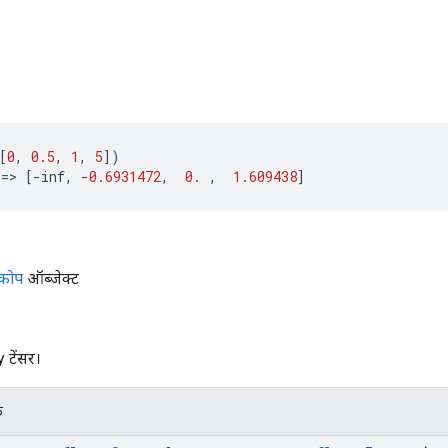
[
0
,
0.5
,
1
,
5
])
==>
[
-
inf
,
-
0.6931472
,
0.
,
1.609438
]
्कोप
ऑब्जेक्ट
y टेंसर।
क