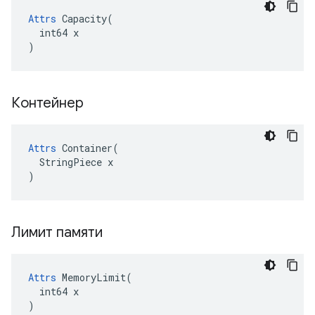
Attrs
 Capacity(

  int64 x

)
Контейнер
Attrs
 Container(

  StringPiece x

)
Лимит памяти
Attrs
 MemoryLimit(

  int64 x

)