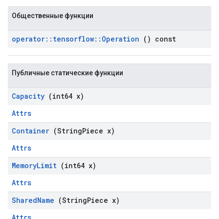
Общественные функции
operator
::
tensorflow
::
Operation
() const
Публичные статические функции
Capacity
(int64 x)
Attrs
Container
(String
Piece x)
Attrs
Memory
Limit
(int64 x)
Attrs
Shared
Name
(String
Piece x)
Attrs