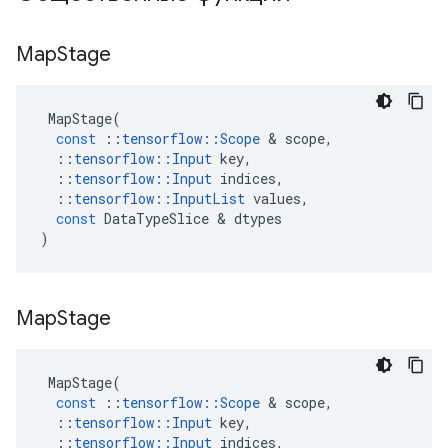
Map
Stage
MapStage
(
const
::
tensorflow
::
Scope
&
scope
,
::
tensorflow
::
Input
key
,
::
tensorflow
::
Input
indices
,
::
tensorflow
::
InputList
values
,
const
DataTypeSlice
&
dtypes
)
Map
Stage
MapStage
(
const
::
tensorflow
::
Scope
&
scope
,
::
tensorflow
::
Input
key
,
::
tensorflow
::
Input
indices
,