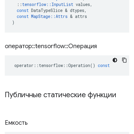
::
tensorflow
::
InputList
values
,
const
DataTypeSlice
&
dtypes
,
const
MapStage
::
Attrs
&
attrs
)
оператор
::
tensorflow
::
Операция
operator
::
tensorflow
::
Operation
()
const
Публичные статические функции
Емкость