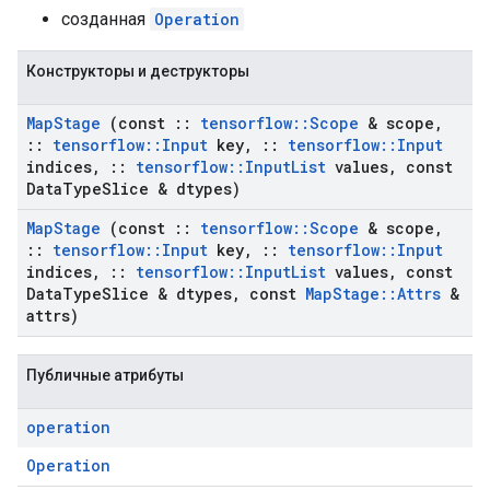
созданная
Operation
Конструкторы и деструкторы
Map
Stage
(const
::
tensorflow
::
Scope
& scope
,
::
tensorflow
::
Input
key
,
::
tensorflow
::
Input
indices
,
::
tensorflow
::
Input
List
values
,
const
Data
Type
Slice & dtypes)
Map
Stage
(const
::
tensorflow
::
Scope
& scope
,
::
tensorflow
::
Input
key
,
::
tensorflow
::
Input
indices
,
::
tensorflow
::
Input
List
values
,
const
Data
Type
Slice & dtypes
,
const
Map
Stage
::
Attrs
&
attrs)
Публичные атрибуты
operation
Operation