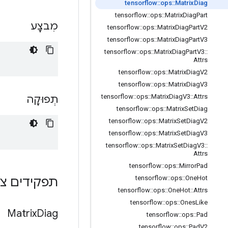
tensorflow
::
ops
::
Matrix
Diag
tensorflow
::
ops
::
Matrix
Diag
Part
מִבצָע
tensorflow
::
ops
::
Matrix
Diag
Part
V2
tensorflow
::
ops
::
Matrix
Diag
Part
V3
tensorflow
::
ops
::
Matrix
Diag
Part
V3
::
Attrs
tensorflow
::
ops
::
Matrix
Diag
V2
tensorflow
::
ops
::
Matrix
Diag
V3
tensorflow
::
ops
::
Matrix
Diag
V3
::
Attrs
תְפוּקָה
tensorflow
::
ops
::
Matrix
Set
Diag
tensorflow
::
ops
::
Matrix
Set
Diag
V2
tensorflow
::
ops
::
Matrix
Set
Diag
V3
tensorflow
::
ops
::
Matrix
Set
Diag
V3
::
Attrs
tensorflow
::
ops
::
Mirror
Pad
tensorflow
::
ops
::
One
Hot
תפקידים צי
tensorflow
::
ops
::
One
Hot
::
Attrs
tensorflow
::
ops
::
Ones
Like
Matrix
Diag
tensorflow
::
ops
::
Pad
tensorflow
::
ops
::
Pad
V2