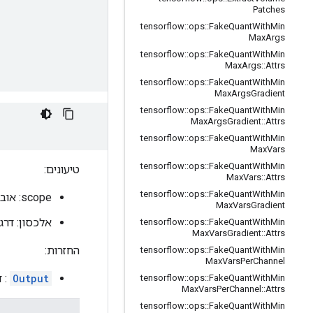
Patches
tensorflow
::
ops
::
Fake
Quant
With
Min
Max
Args
tensorflow
::
ops
::
Fake
Quant
With
Min
Max
Args
::
Attrs
tensorflow
::
ops
::
Fake
Quant
With
Min
Max
Args
Gradient
tensorflow
::
ops
::
Fake
Quant
With
Min
Max
Args
Gradient
::
Attrs
tensorflow
::
ops
::
Fake
Quant
With
Min
Max
Vars
tensorflow
::
ops
::
Fake
Quant
With
Min
טיעונים:
Max
Vars
::
Attrs
tensorflow
::
ops
::
Fake
Quant
With
Min
scope: אובייקט
Max
Vars
Gradient
אלכסון: דרג
tensorflow
::
ops
::
Fake
Quant
With
Min
Max
Vars
Gradient
::
Attrs
החזרות:
tensorflow
::
ops
::
Fake
Quant
With
Min
Max
Vars
Per
Channel
Output
: ד
tensorflow
::
ops
::
Fake
Quant
With
Min
Max
Vars
Per
Channel
::
Attrs
tensorflow
::
ops
::
Fake
Quant
With
Min