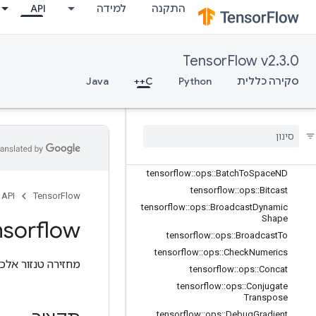
התקנה
למידה
API
TensorFlow v2.3.0
סקירה כללית
Python
C++
Java
C++
array
_
ops
סקירה כללית
tensorflow
::
ops
::
Batch
To
Space
tensorflow
::
ops
::
Batch
To
Space
ND
tensorflow
::
ops
::
Bitcast
API
TensorFlow
tensorflow
::
ops
::
Broadcast
Dynamic
Shape
nsorflow
tensorflow
::
ops
::
Broadcast
To
tensorflow
::
ops
::
Check
Numerics
מחזירה טנזור אלכס
tensorflow
::
ops
::
Concat
tensorflow
::
ops
::
Conjugate
Transpose
tensorflow
::
ops
::
Debug
Gradient