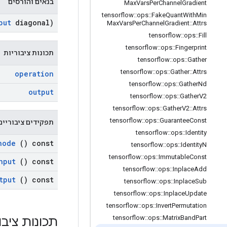
בנאים והורסים
Max
Vars
Per
Channel
Gradient
tensorflow
::
ops
::
Fake
Quant
With
Min
put
diagonal)
Max
Vars
Per
Channel
Gradient
::
Attrs
tensorflow
::
ops
::
Fill
tensorflow
::
ops
::
Fingerprint
תכונות ציבוריות
tensorflow
::
ops
::
Gather
tensorflow
::
ops
::
Gather
::
Attrs
operation
tensorflow
::
ops
::
Gather
Nd
output
tensorflow
::
ops
::
Gather
V2
tensorflow
::
ops
::
Gather
V2
::
Attrs
tensorflow
::
ops
::
Guarantee
Const
תפקידים ציבוריים
tensorflow
::
ops
::
Identity
node
() const
tensorflow
::
ops
::
Identity
N
tensorflow
::
ops
::
Immutable
Const
nput
() const
tensorflow
::
ops
::
Inplace
Add
tput
() const
tensorflow
::
ops
::
Inplace
Sub
tensorflow
::
ops
::
Inplace
Update
tensorflow
::
ops
::
Invert
Permutation
tensorflow
::
ops
::
Matrix
Band
Part
תכונות ציבו