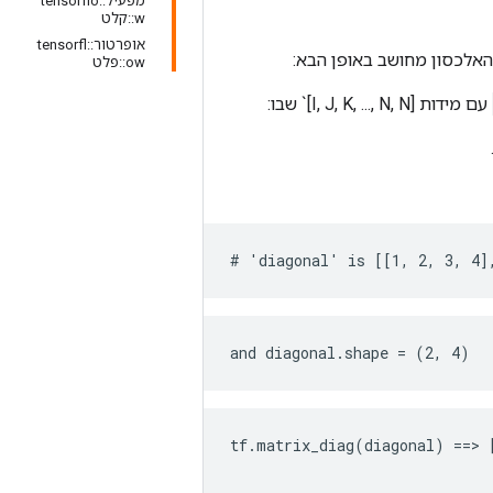
מפעיל::tensorflo
w::קלט
אופרטור::tensorfl
אלכסון מחושב באופן הבא:
ow::פלט
עם מידות [I, J, K, ..., N, N]` שבו:
# 'diagonal' is [[1, 2, 3, 4]
and diagonal.shape = (2, 4)
tf.matrix_diag(diagonal) ==> [
                              
                              