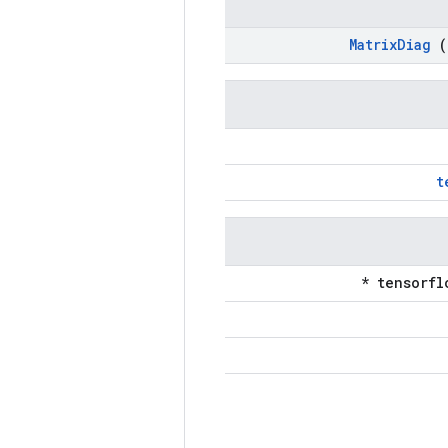
Matrix
Diag
(
t