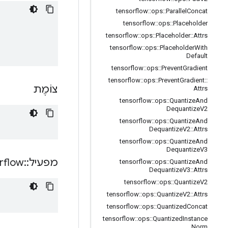
tensorflow
::
ops
::
Parallel
Concat
tensorflow
::
ops
::
Placeholder
tensorflow
::
ops
::
Placeholder
::
Attrs
tensorflow
::
ops
::
Placeholder
With
Default
tensorflow
::
ops
::
Prevent
Gradient
tensorflow
::
ops
::
Prevent
Gradient
::
צוֹמֶת
Attrs
tensorflow
::
ops
::
Quantize
And
Dequantize
V2
tensorflow
::
ops
::
Quantize
And
Dequantize
V2
::
Attrs
tensorflow
::
ops
::
Quantize
And
Dequantize
V3
מפעיל
::
rflow
tensorflow
::
ops
::
Quantize
And
Dequantize
V3
::
Attrs
tensorflow
::
ops
::
Quantize
V2
tensorflow
::
ops
::
Quantize
V2
::
Attrs
tensorflow
::
ops
::
Quantized
Concat
tensorflow
::
ops
::
Quantized
Instance
Norm