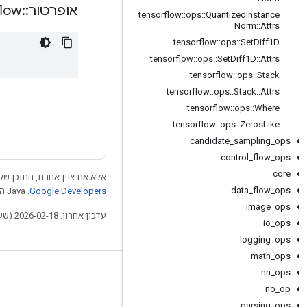
אופרטור
::
flow
tensorflow
::
ops
::
Quantized
Instance
Norm
::
Attrs
tensorflow
::
ops
::
Set
Diff1D
tensorflow
::
ops
::
Set
Diff1D
::
Attrs
tensorflow
::
ops
::
Stack
tensorflow
::
ops
::
Stack
::
Attrs
tensorflow
::
ops
::
Where
tensorflow
::
ops
::
Zeros
Like
candidate
_
sampling
_
ops
control
_
flow
_
ops
core
אלא אם צוין אחרת, התוכן של 
data
_
flow
_
ops
Google Developers‏
.‏ Java הוא סימן מסחרי רשום של חברת Oracle ו/או של השותפים העצמאיים שלה.
image
_
ops
עדכון אחרון: 2026-02-18 (שעון UTC).
io
_
ops
logging
_
ops
math
_
ops
nn
_
ops
לא להתנתק
no
_
op
בלוג
parsing
_
ops