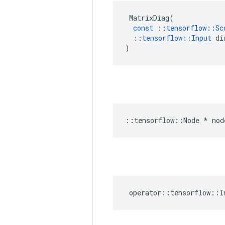
MatrixDiag
(
const
::
tensorflow
::
Sc
::
tensorflow
::
Input
di
)
::
tensorflow
::
Node
*
nod
operator
::
tensorflow
::
I