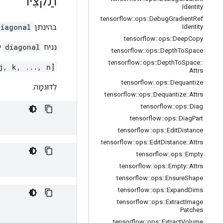
תַקצִיר
Identity
tensorflow
::
ops
::
Debug
Gradient
Ref
בהינתן
diagonal
Identity
tensorflow
::
ops
::
Deep
Copy
נניח
diagonal
י
tensorflow
::
ops
::
Depth
To
Space
tensorflow
::
ops
::
Depth
To
Space
::
j, k, ..., n]
Attrs
tensorflow
::
ops
::
Dequantize
לְדוּגמָה:
tensorflow
::
ops
::
Dequantize
::
Attrs
tensorflow
::
ops
::
Diag
tensorflow
::
ops
::
Diag
Part
tensorflow
::
ops
::
Edit
Distance
tensorflow
::
ops
::
Edit
Distance
::
Attrs
tensorflow
::
ops
::
Empty
tensorflow
::
ops
::
Empty
::
Attrs
tensorflow
::
ops
::
Ensure
Shape
tensorflow
::
ops
::
Expand
Dims
tensorflow
::
ops
::
Extract
Image
Patches
tensorflow
::
ops
::
Extract
Volume