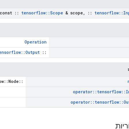
const
::
tensorflow
::
Scope
& scope
,
::
tensorflow
::
In
Operation
ensorflow::Output
::
::tensorflow::Node *
operator
::
tensorflow
::
I
operator
::
tensorflow
::
Ou
ריות