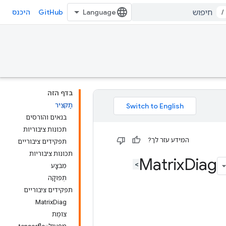
GitHub
/
היכנס
בדף הזה
תַקצִיר
בנאים והורסים
תכונות ציבוריות
המידע עזר לך?
תפקידים ציבוריים
תכונות ציבוריות
Diag
מִבצָע
תְפוּקָה
תפקידים ציבוריים
MatrixDiag
צוֹמֶת