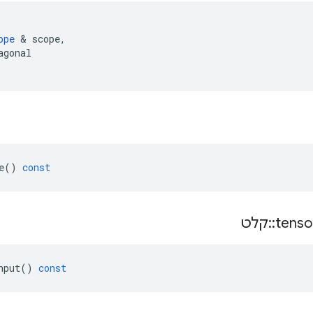
ope
&
scope
,
agonal
e
()
const
tenso
::
קלט
nput
()
const