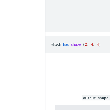
                              
                              
                              
                              
                             
which
has
shape
 (
2
, 
4
, 
4
)
.
output.shape