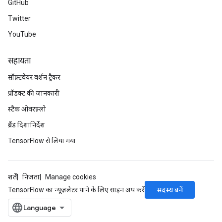
GitHub
Twitter
YouTube
सहायता
सॉफ़्टवेयर वर्शन ट्रैकर
प्रॉडक्ट की जानकारी
स्टैक ओवरफ़्लो
ब्रैंड दिशानिर्देश
TensorFlow से लिया गया
शर्तें
निजता
Manage cookies
सदस्य बनें
TensorFlow का न्यूज़लेटर पाने के लिए साइन अप करें