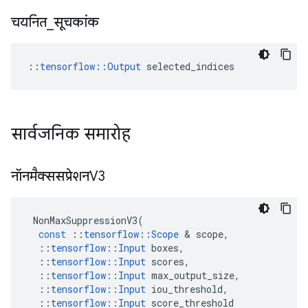
चयनित
_
सूचकांक
::
tensorflow::Output
 selected_indices
सार्वजनिक समारोह
नॉनमैक्ससप्रेशनV3
NonMaxSuppressionV3
(
const
::
tensorflow
::
Scope
&
scope
,
::
tensorflow
::
Input
boxes
,
::
tensorflow
::
Input
scores
,
::
tensorflow
::
Input
max_output_size
,
::
tensorflow
::
Input
iou_threshold
,
::
tensorflow
::
Input
score_threshold