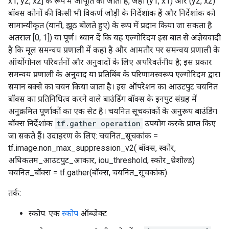
x1, y2, x2] के रूप में आपूर्ति की जाती है, जहां (y1, x1) और (y2, x2)
बॉक्स कोनों की किसी भी विकर्ण जोड़ी के निर्देशांक हैं और निर्देशांक को
सामान्यीकृत (यानी, झूठ बोलते हुए) के रूप में प्रदान किया जा सकता है
अंतराल [0, 1]) या पूर्ण। ध्यान दें कि यह एल्गोरिदम इस बात से अज्ञेयवादी
है कि मूल समन्वय प्रणाली में कहां है और आमतौर पर समन्वय प्रणाली के
ऑर्थोगोनल परिवर्तनों और अनुवादों के लिए अपरिवर्तनीय है; इस प्रकार
समन्वय प्रणाली के अनुवाद या प्रतिबिंब के परिणामस्वरूप एल्गोरिदम द्वारा
समान बक्से का चयन किया जाता है। इस ऑपरेशन का आउटपुट चयनित
बॉक्स का प्रतिनिधित्व करने वाले बाउंडिंग बॉक्स के इनपुट संग्रह में
अनुक्रमित पूर्णांकों का एक सेट है। चयनित सूचकांकों के अनुरूप बाउंडिंग
बॉक्स निर्देशांक
tf.gather operation
उपयोग करके प्राप्त किए
जा सकते हैं। उदाहरण के लिए: चयनित_सूचकांक =
tf.image.non_max_suppression_v2( बॉक्स, स्कोर,
अधिकतम_आउटपुट_आकार, iou_threshold, स्कोर_थ्रेशोल्ड)
चयनित_बॉक्स = tf.gather(बॉक्स, चयनित_सूचकांक)
तर्क:
स्कोप: एक
स्कोप
ऑब्जेक्ट