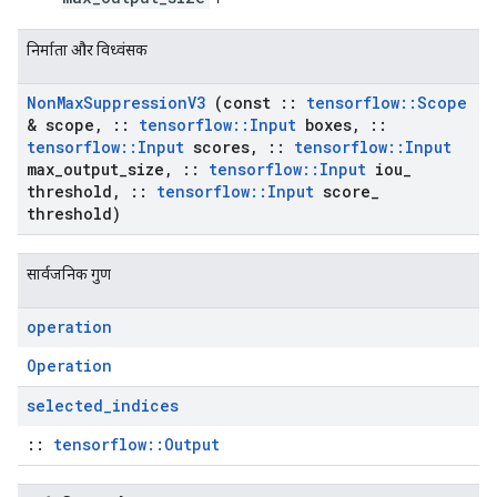
निर्माता और विध्वंसक
Non
Max
Suppression
V3
(const
::
tensorflow
::
Scope
& scope
,
::
tensorflow
::
Input
boxes
,
::
tensorflow
::
Input
scores
,
::
tensorflow
::
Input
max
_
output
_
size
,
::
tensorflow
::
Input
iou
_
threshold
,
::
tensorflow
::
Input
score
_
threshold)
सार्वजनिक गुण
operation
Operation
selected
_
indices
::
tensorflow::Output