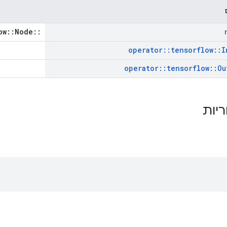
::tensorflow::Node *
operator
::
tensorflow
::
I
operator
::
tensorflow
::
Ou
ריות