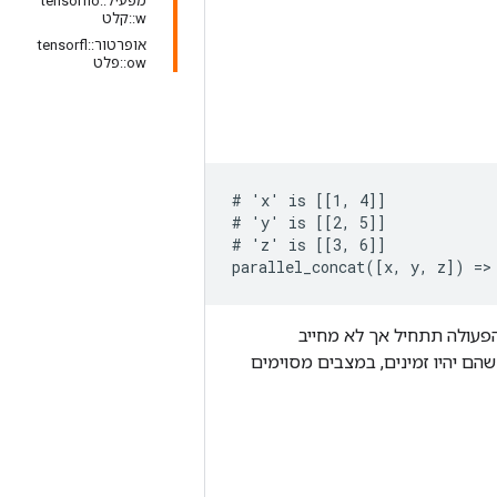
מפעיל::tensorflo
w::קלט
אופרטור::tensorfl
ow::פלט
# 'x' is [[1, 4]]

# 'y' is [[2, 5]]

# 'z' is [[3, 6]]

parallel_concat([x, y, z]) =>
תשומות יחושבו לפני שהפעולה תתחיל אך לא מחייב
הם יהיו זמינים, במצבים מסוימים