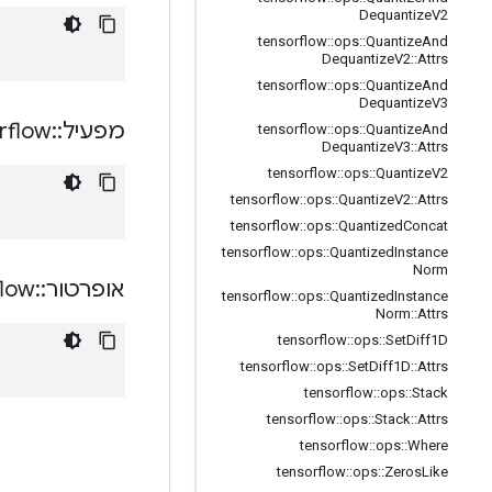
Dequantize
V2
tensorflow
::
ops
::
Quantize
And
Dequantize
V2
::
Attrs
tensorflow
::
ops
::
Quantize
And
Dequantize
V3
מפעיל
::
rflow
tensorflow
::
ops
::
Quantize
And
Dequantize
V3
::
Attrs
tensorflow
::
ops
::
Quantize
V2
tensorflow
::
ops
::
Quantize
V2
::
Attrs
tensorflow
::
ops
::
Quantized
Concat
tensorflow
::
ops
::
Quantized
Instance
Norm
אופרטור
::
flow
tensorflow
::
ops
::
Quantized
Instance
Norm
::
Attrs
tensorflow
::
ops
::
Set
Diff1D
tensorflow
::
ops
::
Set
Diff1D
::
Attrs
tensorflow
::
ops
::
Stack
tensorflow
::
ops
::
Stack
::
Attrs
tensorflow
::
ops
::
Where
tensorflow
::
ops
::
Zeros
Like