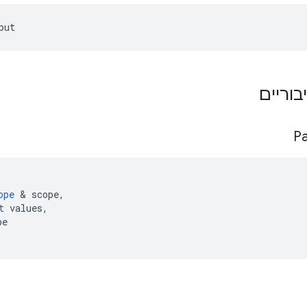
put
בוריים
Pa
ope
&
scope
,
t
values
,
pe