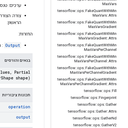
Max
Vars
ערכים: טנס
tensorflow
::
ops
::
Fake
Quant
With
Min
צורה: הצורה
Max
Vars
::
Attrs
הראשון.
tensorflow
::
ops
::
Fake
Quant
With
Min
Max
Vars
Gradient
החזרות:
tensorflow
::
ops
::
Fake
Quant
With
Min
Max
Vars
Gradient
::
Attrs
Output
: 
tensorflow
::
ops
::
Fake
Quant
With
Min
Max
Vars
Per
Channel
tensorflow
::
ops
::
Fake
Quant
With
Min
בנאים והורסים
Max
Vars
Per
Channel
::
Attrs
tensorflow
::
ops
::
Fake
Quant
With
Min
lues
,
Partial
Max
Vars
Per
Channel
Gradient
r
Shape shape)
tensorflow
::
ops
::
Fake
Quant
With
Min
Max
Vars
Per
Channel
Gradient
::
Attrs
tensorflow
::
ops
::
Fill
תכונות ציבוריות
tensorflow
::
ops
::
Fingerprint
tensorflow
::
ops
::
Gather
operation
tensorflow
::
ops
::
Gather
::
Attrs
output
tensorflow
::
ops
::
Gather
Nd
tensorflow
::
ops
::
Gather
V2