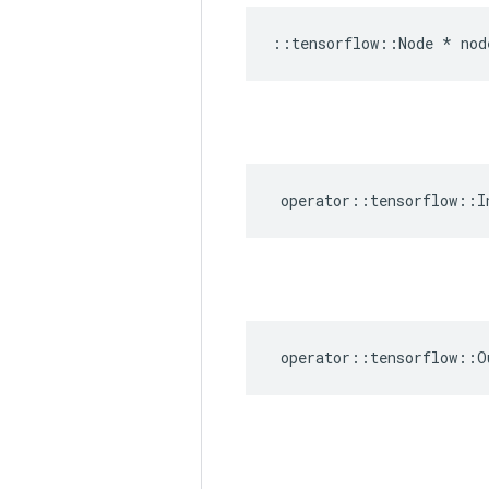
::
tensorflow
::
Node
*
nod
operator
::
tensorflow
::
I
operator
::
tensorflow
::
O