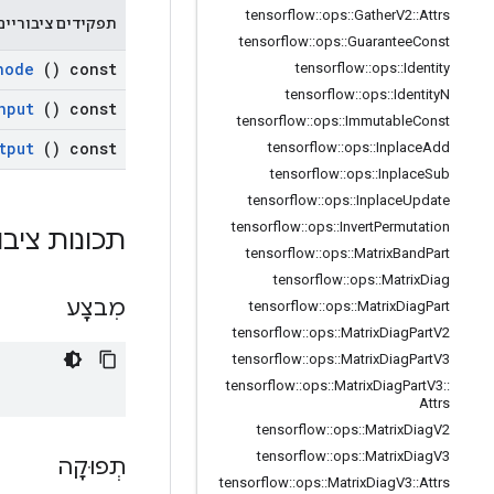
tensorflow
::
ops
::
Gather
V2
::
Attrs
תפקידים ציבוריים
tensorflow
::
ops
::
Guarantee
Const
node
() const
tensorflow
::
ops
::
Identity
tensorflow
::
ops
::
Identity
N
nput
() const
tensorflow
::
ops
::
Immutable
Const
tput
() const
tensorflow
::
ops
::
Inplace
Add
tensorflow
::
ops
::
Inplace
Sub
tensorflow
::
ops
::
Inplace
Update
tensorflow
::
ops
::
Invert
Permutation
תכונות ציבו
tensorflow
::
ops
::
Matrix
Band
Part
tensorflow
::
ops
::
Matrix
Diag
מִבצָע
tensorflow
::
ops
::
Matrix
Diag
Part
tensorflow
::
ops
::
Matrix
Diag
Part
V2
tensorflow
::
ops
::
Matrix
Diag
Part
V3
tensorflow
::
ops
::
Matrix
Diag
Part
V3
::
Attrs
tensorflow
::
ops
::
Matrix
Diag
V2
tensorflow
::
ops
::
Matrix
Diag
V3
תְפוּקָה
tensorflow
::
ops
::
Matrix
Diag
V3
::
Attrs