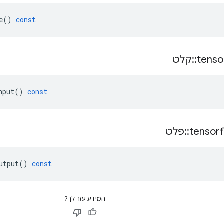
e
()
const
tenso
::
קלט
nput
()
const
tensor
::
פלט
utput
()
const
המידע עזר לך?