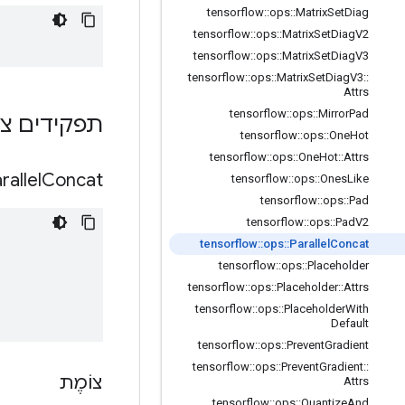
tensorflow
::
ops
::
Matrix
Set
Diag
tensorflow
::
ops
::
Matrix
Set
Diag
V2
tensorflow
::
ops
::
Matrix
Set
Diag
V3
tensorflow
::
ops
::
Matrix
Set
Diag
V3
::
Attrs
tensorflow
::
ops
::
Mirror
Pad
תפקידים צי
tensorflow
::
ops
::
One
Hot
tensorflow
::
ops
::
One
Hot
::
Attrs
rallel
Concat
tensorflow
::
ops
::
Ones
Like
tensorflow
::
ops
::
Pad
tensorflow
::
ops
::
Pad
V2
tensorflow
::
ops
::
Parallel
Concat
tensorflow
::
ops
::
Placeholder
tensorflow
::
ops
::
Placeholder
::
Attrs
tensorflow
::
ops
::
Placeholder
With
Default
tensorflow
::
ops
::
Prevent
Gradient
tensorflow
::
ops
::
Prevent
Gradient
::
צוֹמֶת
Attrs
tensorflow
::
ops
::
Quantize
And