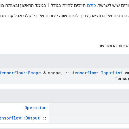
ורים שיש לשרשר.
כולם
חייבים להיות בגודל 1 בממד הראשון ובאותה צורה.
 הסופית של התוצאה; צריך להיות שווה לצורות של כל קלט אבל עם מ
הטנזור המשורשר.
tensorflow
::
Scope
& scope
,
::
tensorflow
::
Input
List
va
Tenso
Operation
ensorflow::Output
::