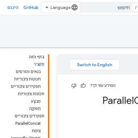
GitHub
/
היכנס
בדף הזה
תַקצִיר
בנאים והורסים
תכונות ציבוריות
המידע עזר לך?
תפקידים ציבוריים
תכונות ציבוריות
מִבצָע
תְפוּקָה
תפקידים ציבוריים
ParallelConcat
צוֹמֶת