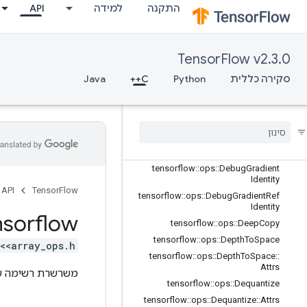
התקנה
למידה
API
tensorflow::ops::BatchToSpace
tensorflow::ops::BatchToSpaceND
tensorflow::ops::Bitcast
TensorFlow v2.3.0
tensorflow::ops::BroadcastDynamic
Shape
סקירה כללית
Python
C++
Java
tensorflow::ops::BroadcastTo
tensorflow
::
ops
::
Check
Numerics
tensorflow
::
ops
::
Concat
tensorflow
::
ops
::
Conjugate
Transpose
tensorflow
::
ops
::
Debug
Gradient
Identity
API
TensorFlow
tensorflow
::
ops
::
Debug
Gradient
Ref
Identity
nsorflow
tensorflow
::
ops
::
Deep
Copy
tensorflow
::
ops
::
Depth
To
Space
<array_ops.h>
tensorflow
::
ops
::
Depth
To
Space
::
Attrs
משרשרת רשימה 
tensorflow
::
ops
::
Dequantize
tensorflow
::
ops
::
Dequantize
::
Attrs