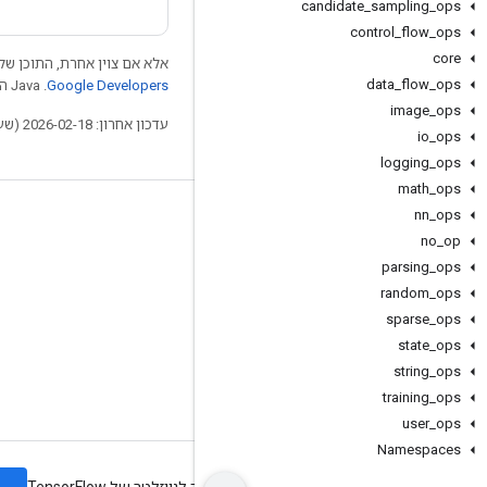
candidate
_
sampling
_
ops
control
_
flow
_
ops
core
אלא אם צוין אחרת, התוכן של 
data
_
flow
_
ops
Google Developers‏
.‏ Java הוא סימן מסחרי רשום של חברת Oracle ו/או של השותפים העצמאיים שלה.
image
_
ops
עדכון אחרון: 2026-02-18 (שעון UTC).
io
_
ops
logging
_
ops
math
_
ops
nn
_
ops
לא להתנתק
no
_
op
בלוג
parsing
_
ops
פורום
random
_
ops
sparse
_
ops
GitHub
state
_
ops
Twitter
string
_
ops
YouTube
training
_
ops
user
_
ops
Namespaces