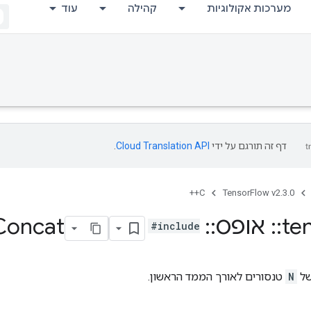
מערכות אקולוגיות
קהילה
עוד
דף זה תורגם על ידי
Cloud Translation API
.
C++
TensorFlow v2.3.0
te
::
אופס
::
Parallel
Concat
#include
של
N
טנסורים לאורך הממד הראשון.