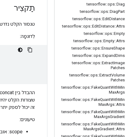
tensorflow
::
ops
::
Diag
תַקצִיר
tensorflow
::
ops
::
Diag
Part
tensorflow
::
ops
::
Edit
Distance
טנסור הקלט נדרש לכולם ל
tensorflow
::
ops
::
Edit
Distance
::
Attrs
tensorflow
::
ops
::
Empty
לְדוּגמָה:
tensorflow
::
ops
::
Empty
::
Attrs
tensorflow
::
ops
::
Ensure
Shape
tensorflow
::
ops
::
Expand
Dims
tensorflow
::
ops
::
Extract
Image
Patches
tensorflow
::
ops
::
Extract
Volume
Patches
tensorflow
::
ops
::
Fake
Quant
With
Min
Max
Args
שצורות הקלט יהיו
tensorflow
::
ops
::
Fake
Quant
With
Min
Max
Args
::
Attrs
זה יכול לספק יתרון
tensorflow
::
ops
::
Fake
Quant
With
Min
Max
Args
Gradient
טיעונים:
tensorflow
::
ops
::
Fake
Quant
With
Min
Max
Args
Gradient
::
Attrs
scope: אובייקט
tensorflow
::
ops
::
Fake
Quant
With
Min