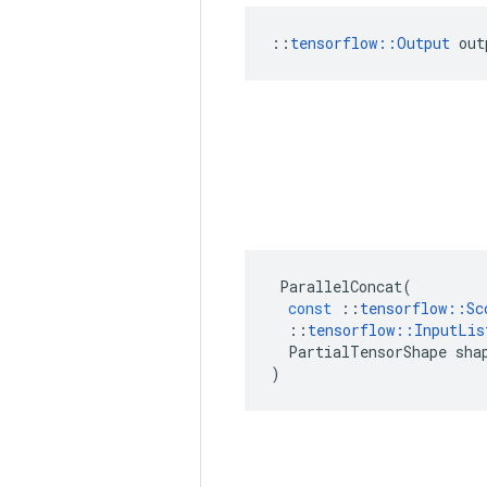
::
tensorflow::Output
 out
ParallelConcat
(
const
::
tensorflow
::
Sc
::
tensorflow
::
InputLis
PartialTensorShape
sha
)