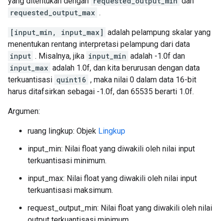
yang ditentukan dengan
requested_output_min
dan
requested_output_max
.
[input_min, input_max]
adalah pelampung skalar yang
menentukan rentang interpretasi pelampung dari data
input
. Misalnya, jika
input_min
adalah -1.0f dan
input_max
adalah 1.0f, dan kita berurusan dengan data
terkuantisasi
quint16
, maka nilai 0 dalam data 16-bit
harus ditafsirkan sebagai -1.0f, dan 65535 berarti 1.0f.
Argumen:
ruang lingkup: Objek
Lingkup
input_min: Nilai float yang diwakili oleh nilai input
terkuantisasi minimum.
input_max: Nilai float yang diwakili oleh nilai input
terkuantisasi maksimum.
request_output_min: Nilai float yang diwakili oleh nilai
output terkuantisasi minimum.