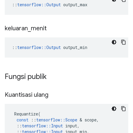
::
tensorflow::Output
 output_max
keluaran
_
menit
::
tensorflow::Output
 output_min
Fungsi publik
Kuantisasi ulang
Requantize
(
const
::
tensorflow
::
Scope
&
scope
,
::
tensorflow
::
Input
input
,
::
tensorflow
::
Input
input_min
,