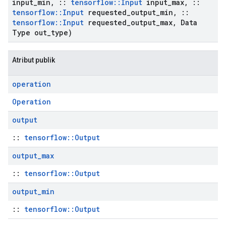
input
_
min
,
::
tensorflow
::
Input
input
_
max
,
::
tensorflow
::
Input
requested
_
output
_
min
,
::
tensorflow
::
Input
requested
_
output
_
max
,
Data
Type out
_
type)
Atribut publik
operation
Operation
output
::
tensorflow::Output
output
_
max
::
tensorflow::Output
output
_
min
::
tensorflow::Output